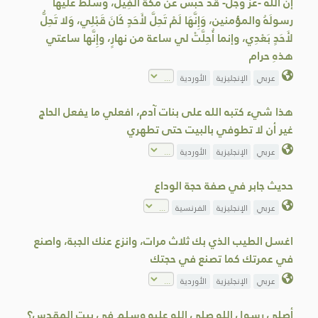
إنَّ الله -عَزَّ وَجَلَّ- قد حَبَسَ عن مكَّةَ الْفِيلَ، وسَلَّطَ عليها
رسولَهُ والمؤمنين، وَإِنَّهَا لَمْ تَحِلَّ لأَحَدٍ كَانَ قَبْلِي، وَلا تَحِلُّ
لأَحَدٍ بَعْدِي، وإنما أُحِلَّتْ لي ساعة من نهارٍ، وإِنَّها ساعتي
هذهِ حرام
عربي
الإنجليزية
الأوردية
هذا شيء كتبه الله على بنات آدم، افعلي ما يفعل الحاج
غير أن لا تطوفي بالبيت حتى تطهري
عربي
الإنجليزية
الأوردية
حديث جابر في صفة حجة الوداع
عربي
الإنجليزية
الفرنسية
اغسل الطيب الذي بك ثلاث مرات، وانزع عنك الجبة، واصنع
في عمرتك كما تصنع في حجتك
عربي
الإنجليزية
الأوردية
أصلى رسول الله صلى الله عليه وسلم في بيت المقدس؟