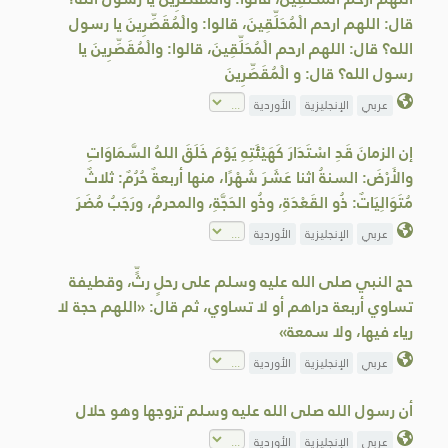
قال: اللهم ارحم الْمُحَلِّقِينَ، قالوا: والْمُقَصِّرِينَ يا رسول
الله؟ قال: اللهم ارحم الْمُحَلِّقِينَ، قالوا: والْمُقَصِّرِينَ يا
رسول الله؟ قال: و الْمُقَصِّرِينَ
عربي
الإنجليزية
الأوردية
إن الزمانَ قَدِ اسْتَدَارَ كَهَيْئَتِهِ يَوْمَ خَلَقَ اللهُ السَّمَاوَاتِ
والأَرْضَ: السنةُ اثنا عَشَرَ شَهْرًا، منها أربعةٌ حُرُمٌ: ثلاثٌ
مُتَوَالِيَاتٌ: ذُو القَعْدَةِ، وذُو الحَجَّةِ، والمحرمُ، ورَجَبُ مُضَرَ
عربي
الإنجليزية
الأوردية
حج النبي صلى الله عليه وسلم على رحلٍ رثٍّ، وقطيفة
تساوي أربعة دراهم أو لا تساوي، ثم قال: «اللهم حجة لا
رياء فيها، ولا سمعة»
عربي
الإنجليزية
الأوردية
أن رسول الله صلى الله عليه وسلم تزوجها وهو حلال
عربي
الإنجليزية
الأوردية