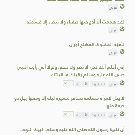
عربي
لقد هممت ألا أدع فيها صفراء ولا بيضاء إلا قسمته
عربي
لِلْعَبْدِ المَمْلُوكِ المُصْلِحِ أجْرَان
عربي
إني أعلم أنك حجر، لا تضر ولا تنفع، ولولا أني رأيت النبي
صلى الله عليه وسلم يقبلك ما قبلتك
عربي
الإنجليزية
الأوردية
لا يحل لامرأة مسلمة تسافر مسيرة ليلة إلا ومعها رجل ذو
حرمة منها
عربي
الإنجليزية
الأوردية
أن تلبية رسول الله صلى الله عليه وسلم: لبيك اللهم،