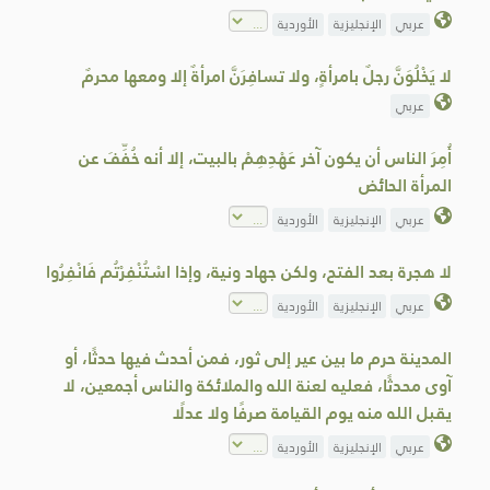
عربي
الإنجليزية
الأوردية
لا يَخْلُوَنَّ رجلٌ بامرأةٍ، ولا تسافِرَنَّ امرأةٌ إلا ومعها محرمٌ
عربي
أُمِرَ الناس أن يكون آخر عَهْدِهِمْ بالبيت، إلا أنه خُفِّفَ عن
المرأة الحائض
عربي
الإنجليزية
الأوردية
لا هجرة بعد الفتح، ولكن جهاد ونية، وإذا اسْتُنْفِرْتُم فَانْفِرُوا
عربي
الإنجليزية
الأوردية
المدينة حرم ما بين عير إلى ثور، فمن أحدث فيها حدثًا، أو
آوى محدثًا، فعليه لعنة الله والملائكة والناس أجمعين، لا
يقبل الله منه يوم القيامة صرفًا ولا عدلًا
عربي
الإنجليزية
الأوردية