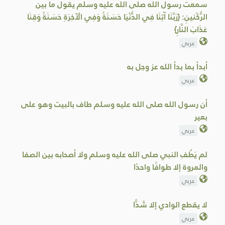
سمعت رسول الله صلى الله عليه وسلم يقول ما بين
‌الرُّكْنينِ: {رَبَّنَا آتِنَا فِي الدُّنْيَا حَسَنَةً وَفِي الْآخِرَةِ حَسَنَةً ‌وَقِنَا
عَذَابَ النَّارِ}
عربي
أبدأ بما بدأ الله عز وجل به
عربي
أن رسول الله صلى الله عليه وسلم طاف بالبيت وهو على
بعير
عربي
لم يَطُفِ النبي صلى الله عليه وسلم ولا أصحابه بين الصفا
والمروة ‌إلا ‌طوافًا واحدًا
عربي
لا يقطع الوادي ‌إلا ‌شَدًّا
عربي