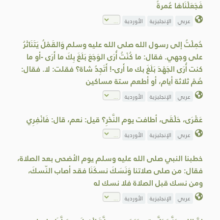
فَجَعَلْنَاهَا عُمرةً
عربي
الإنجليزية
الأوردية
حُمِلْتُ إلى رسول الله صلى الله عليه وسلم وَالقَمْلُ يَتَنَاثَرُ
على وجهي. فقال: ما كُنْتُ أُرَى الوَجَعَ بَلَغَ بِكَ ما أَرَى -أو ما
كنت أُرَى الجَهْدَ بَلَغَ بك ما أَرى-! أَتَجِدُ شاة؟ فقلت: لا. فقال:
صُمْ ثلاثة أيام، أو أطعم ستة مساكين
عربي
الإنجليزية
الأوردية
عَقْرَى، حَلْقَى، أطافت يوم النَّحْرِ؟ قيل: نعم، قال: فَانْفِرِي
عربي
الإنجليزية
الأوردية
خطبنا النبي صلى الله عليه وسلم يوم الأضحى بعد الصلاة،
فقال: من صلى صلاتنا وَنَسَكَ نسكَنَا فقد أصاب النّسكَ،
ومن نسك قبل الصلاة فلا نسك له
عربي
الإنجليزية
الأوردية