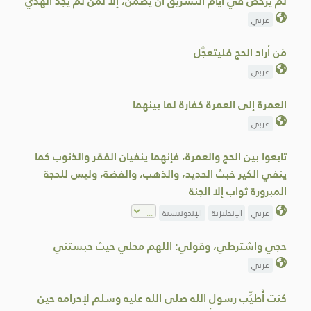
لم يُرخَّص في أيام التشريق أن يصمن، إلا لمن لم يجد الهدي
عربي
مَن أراد الحج فليتعجَّل
عربي
العمرة إلى العمرة كفارة لما بينهما
عربي
تابعوا بين الحج والعمرة، فإنهما ينفيان الفقر والذنوب كما
ينفي الكير خبث الحديد، والذهب، والفضة، وليس للحجة
المبرورة ثواب إلا الجنة
عربي
الإنجليزية
الإندونيسية
حجي واشترطي، وقولي: اللهم محلي حيث حبستني
عربي
كنت أُطيِّب رسول الله صلى الله عليه وسلم لإحرامه حين