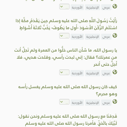
عربي
الإنجليزية
الأوردية
رَأَيْتُ رَسُولَ اللَّهِ صلى الله عليه وسلم حِينَ يَقْدَمُ مكَّة إذا
اسْتَلَمَ الرُّكْنَ الأَسْوَدَ -أَول ما يَطُوفُ- يَخُبُّ ثَلاثَةَ أَشْوَاطٍ
عربي
الإنجليزية
الأوردية
يا رسول الله، ما شأن الناس حَلُّوا من العمرة ولم تَحِلَّ أنت
من عمرتك؟ فقال: إني لبدت رأسي، وقلدت هديي، فلا
أَحِلُّ حتى أنحر
عربي
الإنجليزية
الأوردية
كيف كان رسول الله صلى الله عليه وسلم يغسل رأسه
وهو محرم؟
عربي
الإنجليزية
الأوردية
قَدِمْنَا مع رسول الله صلى الله عليه وسلم ونحن نقول:
لَبَّيْكَ بالْحَجِّ. فأمرنا رسول الله صلى الله عليه وسلم