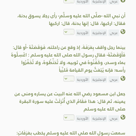
عربي
الإنجليزية
الأوردية
أن نبي الله -صلَّى الله عليه وسلَّم- رأى رجلا يسوق بدنة،
فقال: اركبها، قال: إنها بدنة، قال: اركبها
عربي
الإنجليزية
الأوردية
بينما رجل واقف بِعَرَفَةَ، إذ وقع عن راحلته، فَوَقَصَتْهُ -أو قال:
فَأوْقَصَتْهُ- فقال رسول الله صلى الله عليه وسلم : اغْسِلُوهُ
بماء وسدر، وكَفِّنُوهُ في ثوبيه، ولا تُحَنِّطُوهُ، ولا تُخَمِّرُوا
رأسه؛ فإنه يُبْعَثُ يوم القيامة مُلبِّياً
عربي
الإنجليزية
الأوردية
جعل ابن مسعود رضي الله عنه البيت عن يساره ومنى عن
يمينه، ثم قال: هذا مَقَامُ الذي أُنْزِلَتْ عليه سورة البقرة
صلى الله عليه وسلم
عربي
الإنجليزية
الأوردية
سمعت رسول الله صلى الله عليه وسلم يخطب بِعَرَفَاتٍ: