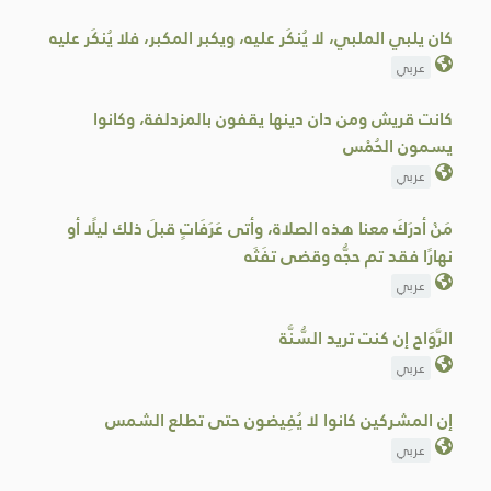
كان ‌يلبي ‌الملبي، لا يُنكَر عليه، ويكبر المكبر، فلا يُنكَر عليه
عربي
كانت قريش ومن دان دينها يقفون بالمزدلفة، وكانوا
يسمون ‌الحُمْس
عربي
مَنْ أدرَكَ معنا هذه الصلاة، وأتى عَرَفَاتٍ قبلَ ذلك ليلًا أو
نهارًا فقد تم حجُّه وقضى تفَثَه
عربي
الرَّوَاح إن كنت تريد السُّنَّة
عربي
إن المشركين كانوا لا يُفِيضون حتى تطلع الشمس
عربي