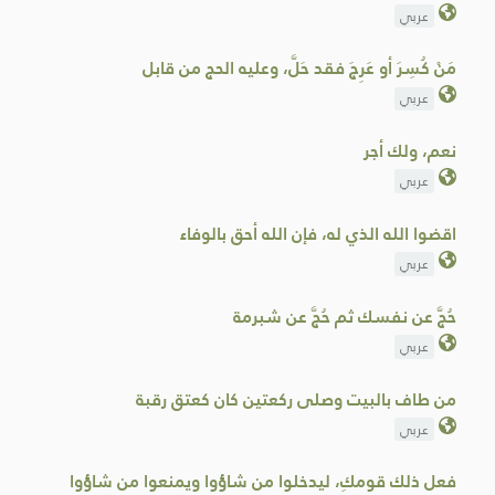
عربي
مَنْ ‌كُسِرَ أو ‌عَرِجَ فقد حَلَّ، وعليه الحج من قابل
عربي
نعم، ولك أجر
عربي
اقضوا الله الذي له، فإن الله أحق بالوفاء
عربي
حُجَّ عن نفسك ثم حُجَّ عن شبرمة
عربي
من طاف بالبيت وصلى ركعتين كان كعتق رقبة
عربي
فعل ذلك ‌قومكِ، ليدخلوا من شاؤوا ويمنعوا من شاؤوا