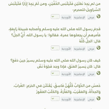
من لم يَجِدْ نَعْلَيْنِ فَلْيَلْبَسِ الخُفَّيْنِ، ومن لَمْ يَجِدْ إِزَارًا فَلْيَلْبَسْ
السَّرَاوِيلَ-للمحرم-
عربي
الإنجليزية
الأوردية
قَدِمَ رسول الله صلى الله عليه وسلم وأصحابه صَبِيحَةَ رَابِعَةٍ،
فأمرهم أن يجعلوها عمرة، فقالوا: يا رسول الله، أَيُّ الحِلِّ؟
قال: الحِلُّ كُلُّهُ
عربي
الإنجليزية
الأوردية
كيف كان رسول الله صلى الله عليه وسلم يسيرُ حِينَ دَفَعَ؟
قال: كان يَسيرُ العَنَقَ، فإذا وجد فَجْوَةً نَصَّ
عربي
الإنجليزية
الأوردية
خَمسٌ من الدَّوَابِّ كُلُّهُنَّ فَاسِقٌ، يُقْتَلْنَ في الحَرَمِ: الغُرابُ،
وَالحِدَأَةُ، وَالعَقْرَبُ، وَالفَأْرَةُ، وَالكَلْبُ العَقُورُ
عربي
الإنجليزية
الأوردية