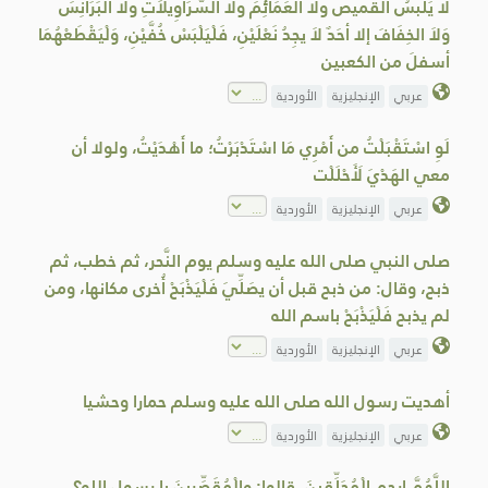
لا يَلبسُ القميص ولا العَمَائِمَ ولا السَّرَاوِيلاَتِ ولا البَرَانِسَ
وَلاَ الخِفَافَ إلا أحَدٌ لاَ يجِدُ نَعْلَيْنِ، فَلْيَلْبَسْ خُفَّيْنِ، وَلْيَقْطَعْهُمَا
أسفلَ من الكعبين
عربي
الإنجليزية
الأوردية
لَوِ اسْتَقْبَلْتُ من أَمْرِي مَا اسْتَدْبَرْتُ؛ ما أَهْدَيْتُ، ولولا أن
معي الهَدْيَ لَأَحْلَلْت
عربي
الإنجليزية
الأوردية
صلى النبي صلى الله عليه وسلم يوم النَّحر، ثم خطب، ثم
ذبح، وقال: من ذبح قبل أن يصَلِّيَ فَلْيَذْبَحْ أُخرى مكانها، ومن
لم يذبح فَلْيَذْبَحْ باسم الله
عربي
الإنجليزية
الأوردية
أهديت رسول الله صلى الله عليه وسلم حمارا وحشيا
عربي
الإنجليزية
الأوردية
اللَّهُمَّ ارحم الْمُحَلِّقِينَ، قالوا: والْمُقَصِّرِينَ يا رسول الله؟