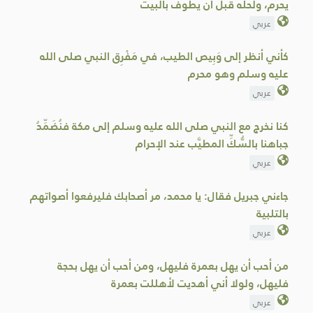
يحرم، ولحله قبل أن يطوف بالبيت
عربي
كأني أنظر إلى وَبِيص الطيب، في مَفْرِق النبي صلى الله
عليه وسلم وهو محرم
عربي
كنا نخرج مع النبي صلى الله عليه وسلم إلى مكة فنُضَمِّدُ
جباهنا بالسُّكِّ المطيَّب عند الإحرام
عربي
جاءني جبريل فقال: يا محمد، مر أصحابك فليرفعوا أصواتهم
بالتلبية
عربي
من أحب أن يهل بعمرة فليهل، ومن أحب أن يهل بحجة
فليهل، ولولا أني أهديت لأهللت بعمرة
عربي