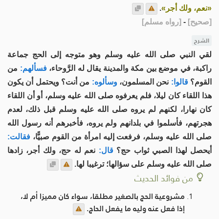
«نعم، ولك أجر»
.
[
صحيح
]
-
[
رواه مسلم
]
الشرح
لقي النبي صلى الله عليه وسلم وهو متوجه إلى الحج جماعة
راكبة، في موضع بين مكة والمدينة يقال له الرَّوحاء،
فسألهم:
من
القوم؟
قالوا:
نحن المسلمون،
وسألوه:
من أنت؟ ويحتمل أن يكون
هذا اللقاء كان ليلا، فلم يعرفوه صلى الله عليه وسلم، أو أن اللقاء
كان نهارا، لكنهم لم يروه صلى الله عليه وسلم قبل ذلك، لعدم
هجرتهم، فأسلموا في بلدانهم ولم يروه، فأخبرهم أنه رسول الله
صلى الله عليه وسلم، فرفعت إليه امرأة من القوم صبيًّا،
فقالت:
أيحصل لهذا الصبي ثواب حج؟
قال:
نعم له حج، ولك أجر، زادها
صلى الله عليه وسلم على سؤالها؛ ترغيبا لها.
من فوائد الحديث
مشروعية الحج بالصغير مطلقا، سواء كان مميزا أم لا،
إذا فعل عنه وليه ما يفعل الحاج.