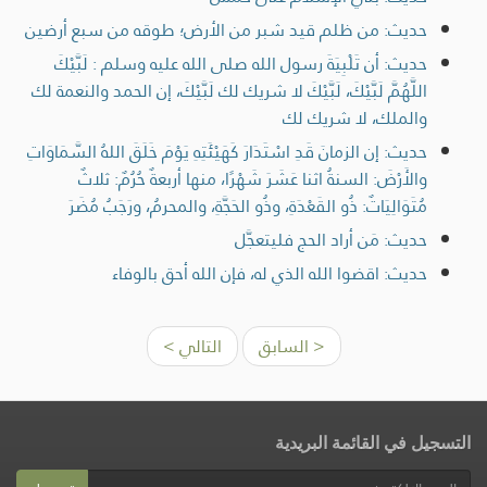
حديث: من ظلم قيد شبر من الأرض؛ طوقه من سبع أرضين
حديث: أن تَلْبِيَةَ رسول الله صلى الله عليه وسلم : لَبَّيْكَ
اللَّهُمَّ لَبَّيْكَ، لَبَّيْكَ لا شريك لك لَبَّيْكَ، إن الحمد والنعمة لك
والملك، لا شريك لك
حديث: إن الزمانَ قَدِ اسْتَدَارَ كَهَيْئَتِهِ يَوْمَ خَلَقَ اللهُ السَّمَاوَاتِ
والأَرْضَ: السنةُ اثنا عَشَرَ شَهْرًا، منها أربعةٌ حُرُمٌ: ثلاثٌ
مُتَوَالِيَاتٌ: ذُو القَعْدَةِ، وذُو الحَجَّةِ، والمحرمُ، ورَجَبُ مُضَرَ
حديث: مَن أراد الحج فليتعجَّل
حديث: اقضوا الله الذي له، فإن الله أحق بالوفاء
< السابق
التالي >
التسجيل في القائمة البريدية