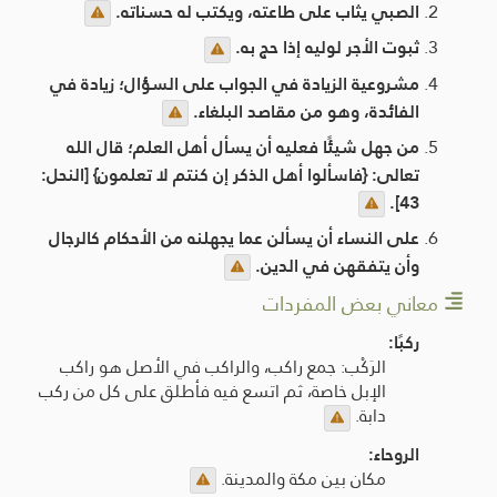
الصبي يثاب على طاعته، ويكتب له حسناته.
ثبوت الأجر لوليه إذا حج به.
مشروعية الزيادة في الجواب على السؤال؛ زيادة في
الفائدة، وهو من مقاصد البلغاء.
من جهل شيئًا فعليه أن يسأل أهل العلم؛ قال الله
تعالى: {فاسألوا أهل الذكر إن كنتم لا تعلمون} [النحل:
43].
على النساء أن يسألن عما يجهلنه من الأحكام كالرجال
وأن يتفقهن في الدين.
معاني بعض المفردات
ركبًا:
الرَكْب: جمع راكب، والراكب في الأصل هو راكب
الإبل خاصة، ثم اتسع فيه فأطلق على كل من ركب
دابة.
الروحاء:
مكان بين مكة والمدينة.