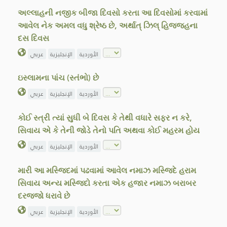
અલ્લાહની નજીક બીજા દિવસો કરતા આ દિવસોમાં કરવામાં
આવેલ નેક અમલ વધુ શ્રેષ્ઠ છે, અર્થાત્ ઝિલ્ હિજ્જહના
દસ દિવસ
الأوردية
الإنجليزية
عربي
ઇસ્લામના પાંચ (સ્તંભો) છે
الأوردية
الإنجليزية
عربي
કોઈ સ્ત્રી ત્યાં સુધી બે દિવસ કે તેથી વધારે સફર ન કરે,
સિવાય એ કે તેની જોડે તેનો પતિ અથવા કોઈ મહરમ હોય
الأوردية
الإنجليزية
عربي
મારી આ મસ્જિદમાં પઢવામાં આવેલ નમાઝ મસ્જિદે હરામ
સિવાય અન્ય મસ્જિદો કરતા એક હજાર નમાઝ બરાબર
દરજ્જો ધરાવે છે
الأوردية
الإنجليزية
عربي