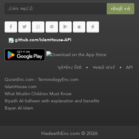
નોંધણી કરો
github.com/IslamHouse-API
પ્રોજેકટ વિશે
•
અમારો સંપર્ક
•
API
QuranEnc.com
-
TerminologyEnc.com
IslamHouse.com
What Muslim Children Must Know
Riyadh Al-Salheen with explanation and benefits
Bayan Al-Islam
HadeethEnc.com © 2026