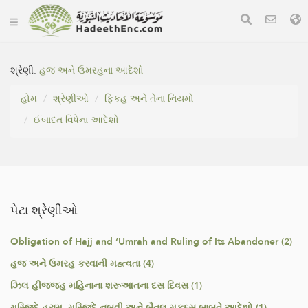
શ્રેણી:
હજ અને ઉમરહના આદેશો
હોમ
શ્રેણીઓ
ફિકહ અને તેના નિયમો
ઈબાદત વિષેના આદેશો
પેટા શ્રેણીઓ
Obligation of Hajj and ‘Umrah and Ruling of Its Abandoner (2)
હજ અને ઉમરહ કરવાની મહ્ત્વતા (4)
ઝિલ હીજજહ મહિનાના શરૂઆતના દસ દિવસ (1)
મસ્જિદે હરામ, મસ્જિદે નબવી અને બૈતુલ્ મુકદ્દ્સ બાબતે આદેશો (1)