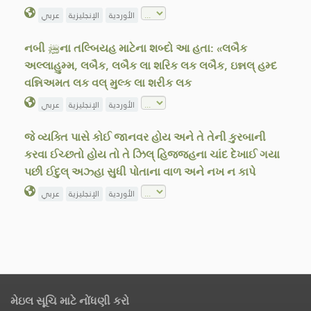
الأوردية
الإنجليزية
عربي
નબી ﷺના તલ્બિયહ માટેના શબ્દો આ હતા: «લબૈક
અલ્લાહુમ્મ, લબૈક, લબૈક લા શરિક લક લબૈક, ઇન્નલ્ હમ્દ
વન્નિઅમત લક વલ્ મુલ્ક લા શરીક લક
الأوردية
الإنجليزية
عربي
જે વ્યક્તિ પાસે કોઈ જાનવર હોય અને તે તેની કુરબાની
કરવા ઈચ્છતો હોય તો તે ઝિલ્ હિજ્જહના ચાંદ દેખાઈ ગયા
પછી ઈદુલ્ અઝ્હા સુધી પોતાના વાળ અને નખ ન કાપે
الأوردية
الإنجليزية
عربي
મેઇલ સૂચિ માટે નોંધણી કરો