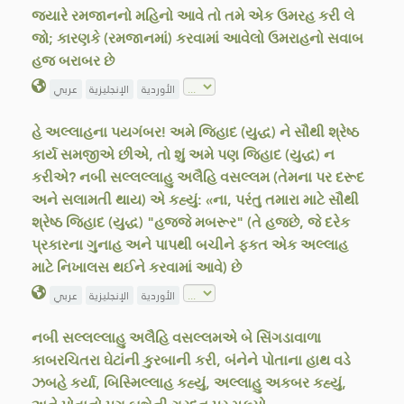
જ્યારે રમજાનનો મહિનો આવે તો તમે એક ઉમરહ કરી લે
જો; કારણકે (રમજાનમાં) કરવામાં આવેલો ઉમરાહનો સવાબ
હજ બરાબર છે
الأوردية
الإنجليزية
عربي
હે અલ્લાહના પયગંબર! અમે જિહાદ (યુદ્ધ) ને સૌથી શ્રેષ્ઠ
કાર્ય સમજીએ છીએ, તો શું અમે પણ જિહાદ (યુદ્ધ) ન
કરીએ? નબી સલ્લલ્લાહુ અલૈહિ વસલ્લમ (તેમના પર દરૂદ
અને સલામતી થાય) એ કહ્યું: «ના, પરંતુ તમારા માટે સૌથી
શ્રેષ્ઠ જિહાદ (યુદ્ધ) "હજ્જે મબરૂર" (તે હજછે, જે દરેક
પ્રકારના ગુનાહ અને પાપથી બચીને ફકત એક અલ્લાહ
માટે નિખાલસ થઈને કરવામાં આવે) છે
الأوردية
الإنجليزية
عربي
નબી સલ્લલ્લાહુ અલૈહિ વસલ્લમએ બે સિંગડાવાળા
કાબરચિતરા ઘેટાંની કુરબાની કરી, બંનેને પોતાના હાથ વડે
ઝબહે કર્યા, બિસ્મિલ્લાહ કહ્યું, અલ્લાહુ અકબર કહ્યું,