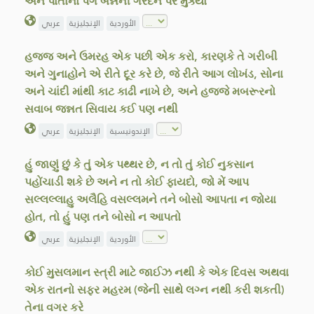
અને પોતાનો પગ બન્નેની ગરદન પર મુક્યો
الأوردية
الإنجليزية
عربي
હજ્જ અને ઉમરહ એક પછી એક કરો, કારણકે તે ગરીબી
અને ગુનાહોને એ રીતે દૂર કરે છે, જે રીતે આગ લોખંડ, સોના
અને ચાંદી માંથી કાટ કાઢી નાખે છે, અને હજ્જે મબરૂરનો
સવાબ જન્નત સિવાય કઈ પણ નથી
الإندونيسية
الإنجليزية
عربي
હું જાણું છું કે તું એક પથ્થર છે, ન તો તું કોઈ નુકસાન
પહોંચાડી શકે છે અને ન તો કોઈ ફાયદો, જો મેં આપ
સલ્લલ્લાહુ અલૈહિ વસલ્લમને તને બોસો આપતા ન જોયા
હોત, તો હું પણ તને બોસો ન આપતો
الأوردية
الإنجليزية
عربي
કોઈ મુસલમાન સ્ત્રી માટે જાઈઝ નથી કે એક દિવસ અથવા
એક રાતનો સફર મહરમ (જેની સાથે લગ્ન નથી કરી શકતી)
તેના વગર કરે