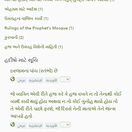
એહરામ માટે આદેશ (1)
ઉમરાહના વાજિબ કાર્યો (1)
Rulings of the Prophet's Mosque (1)
કુરબાની (2)
હજ અને ઉમરહ વિશેની માહિતી (1)
હદીષો માટે સૂચિ
ઇસ્લામના પાંચ (સ્તંભો) છે
الأوردية
الإنجليزية
عربي
જે વ્યક્તિ એવી રીતે હજ કરે કે હજ વખતે ન તો તેનાથી કોઈ
વ્યર્થ કાર્ય થયું હોય અથવા ન તો કોઈ ગુનોહ થયો હોય તો
તે એવી રીતે પાછો ફરશે, જે દિવસે તેની માતાએ તેને જન્મ
આપ્યો હતો
الأوردية
الإنجليزية
عربي