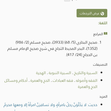
عرض الترجمات
اللغة:
المراجع
صحيح البخاري (5/ 68) (3933)، صحيح مسلم (2/ 986)
(1352)، البحر المحيط الثجاج في شرح صحيح الإمام مسلم
بن الحجاج (24/ 417).
التصنيفات
السيرة والتاريخ
.
السيرة النبوية
.
الهجرة
الفقه وأصوله
.
فقه العبادات
.
الحج والعمرة
.
أحكام ومسائل
الحج والعمرة
المزيد
حديث: لا يَخْلُوَنَّ رجلٌ بامرأةٍ، ولا تسافِرَنَّ امرأةٌ إلا ومعها محرمٌ