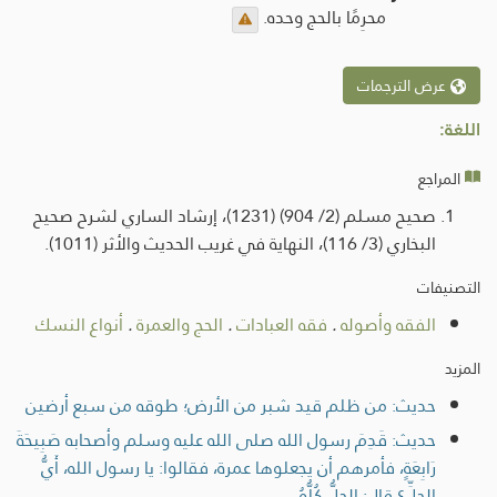
محرِمًا بالحج وحده.
عرض الترجمات
اللغة:
المراجع
صحيح مسلم (2/ 904) (1231)، إرشاد الساري لشرح صحيح
البخاري (3/ 116)، النهاية في غريب الحديث والأثر (1011).
التصنيفات
الفقه وأصوله
.
فقه العبادات
.
الحج والعمرة
.
أنواع النسك
المزيد
حديث: من ظلم قيد شبر من الأرض؛ طوقه من سبع أرضين
حديث: قَدِمَ رسول الله صلى الله عليه وسلم وأصحابه صَبِيحَةَ
رَابِعَةٍ، فأمرهم أن يجعلوها عمرة، فقالوا: يا رسول الله، أَيُّ
الحِلِّ؟ قال: الحِلُّ كُلُّهُ