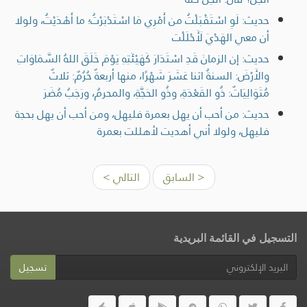
حديث: لَوِ اسْتَقْبَلْتُ من أَمْرِي مَا اسْتَدْبَرْتُ؛ ما أَهْدَيْتُ، ولولا
أن معي الهَدْيَ لَأَحْلَلْت
حديث: إن الزمانَ قَدِ اسْتَدَارَ كَهَيْئَتِهِ يَوْمَ خَلَقَ اللهُ السَّمَاوَاتِ
والأَرْضَ: السنةُ اثنا عَشَرَ شَهْرًا، منها أربعةٌ حُرُمٌ: ثلاثٌ
مُتَوَالِيَاتٌ: ذُو القَعْدَةِ، وذُو الحَجَّةِ، والمحرمُ، ورَجَبُ مُضَرَ
حديث: من أحب أن يهل بعمرة فليهل، ومن أحب أن يهل بحجة
فليهل، ولولا أني أهديت لأهللت بعمرة
< السابق
التالي >
التسجيل في القائمة البريدية
تسجيل