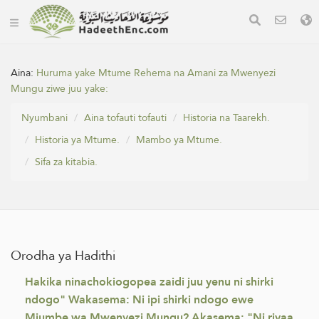
Aina:
Huruma yake Mtume Rehema na Amani za Mwenyezi
Mungu ziwe juu yake:
Nyumbani
Aina tofauti tofauti
Historia na Taarekh.
Historia ya Mtume.
Mambo ya Mtume.
Sifa za kitabia.
Orodha ya Hadithi
Hakika ninachokiogopea zaidi juu yenu ni shirki
ndogo" Wakasema: Ni ipi shirki ndogo ewe
Mjumbe wa Mwenyezi Mungu? Akasema: "Ni riyaa