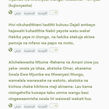
(kujionyesha)
الأوردية
الإنجليزية
عربي
Hivi nikuhadithieni hadithi kuhusu Dajali ambayo
hajawahi kuhadithia Nabii yeyote watu wake!
Hakika yeye ni chongo, na hakika atakuja akiwa
pamoja na mfano wa pepo na moto,
الأوردية
الإنجليزية
عربي
Alichelewesha Mtume -Rehema na Amani ziwe juu
yake- swala ya ishaa, akatoka Omar, akasema:
Swala Ewe Mjumbe wa Mwenyezi Mungu,
wamelala wanawake na watoto, akatoka na
kichwa chake kikitona maji akisema: Lau kama
nisingehofia kuwapa tabu umma wangu basi
ningewaamrisha swala hii waiswali wakati huu
الأوردية
الإنجليزية
عربي