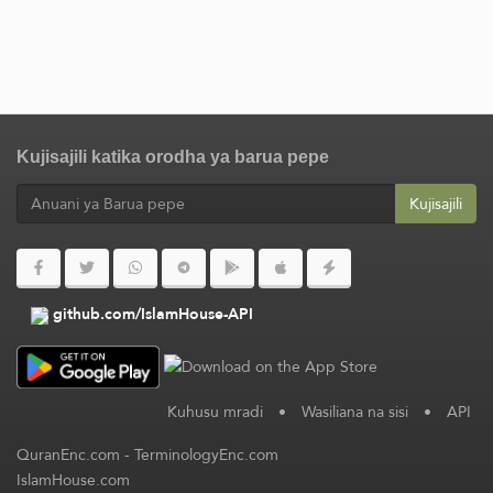
Kujisajili katika orodha ya barua pepe
Kujisajili
github.com/IslamHouse-API
Kuhusu mradi
•
Wasiliana na sisi
•
API
QuranEnc.com
-
TerminologyEnc.com
IslamHouse.com