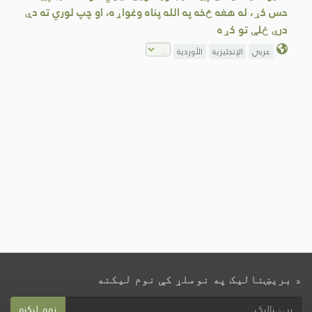
حس کړ، له هغه څخه په الله پناه وغواړه، او چپ لوري ته دې
درې ځلې تو کړه
عربي
الإنجليزية
الأوردية
د بریښنالیک په نوملړ کې نوم لیکنه
نوم لیکنه