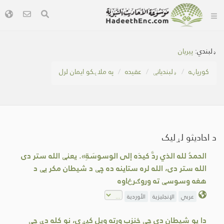
ډلبندي:
پیریان
کور‌پاڼه
ډلبندیانې
عقیده
په ملاېکو ایمان لرل
د احادیثو لړلیک
الحمدُ لله الذي ردَّ كيدَه إلى الوسوسَةِ». یعنې الله ستر دی
الله ستر دی، الله لره ستاینه ده چې د شیطان مکر یې د
هغه وسوسې ته وروګرځاوه
عربي
الإنجليزية
الأوردية
دا یو شیطان دی چې خنزب ورته ویل کیږي، نو کله دې چې