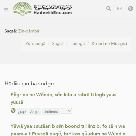
Sagsã:
Zĩn-dãmbã
Zu-raoogã
Sagsã
Loeegã
Kõ-sɩd ne Mɑlεgsã
Hɑdiis-rãmbã sõdgre
Pẽgr be ne Wẽnde, sẽn kɩta a rabrã tɩ legb yuus-
yuusã
عربي
Ãnglε
Urdiimdu
Yãwã yaa sʋɩɩtãan b sẽn boond tɩ Hinzib, fo sã n wa
paam-a f Pʋʋsgã pʋgẽ, bɩ f kos gũudum ne Wẽnd n