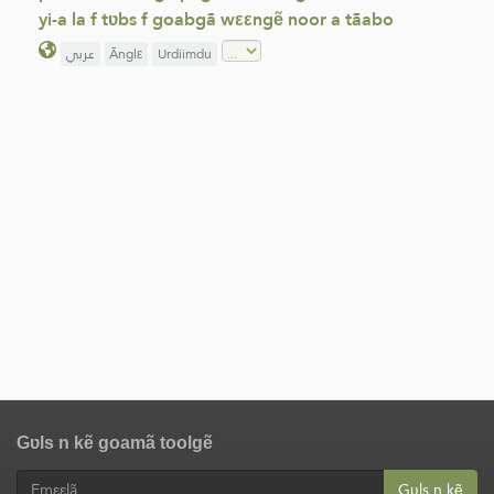
yi-a la f tʋbs f goabgã wεεngẽ noor a tãabo
عربي
Ãnglε
Urdiimdu
Gʋls n kẽ goamã toolgẽ
Gʋls n kẽ