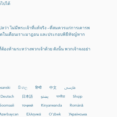
ดไปได้
ลว่า ไม่มีพระเจ้าที่แท้จริง –ที่สมควรแก่การเคารพ
ลอดในเดือนเราะมาฎอน และประกอบพิธีหัจญ์หาก
ี่ต้องห้ามระหว่างพวกเจ้าด้วย ดังนั้น พวกเจ้าจงอย่า
sanski
සිංහල
हिन्दी
中文
فارسی
Deutsch
日本語
پښتو
অসমীয়া
Shqip
Soomaali
тоҷикӣ
Kinyarwanda
Română
Azərbaycan
Ελληνικά
O‘zbek
Українська