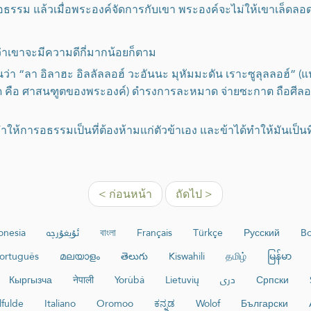
ที่อธรรม แล้วเมื่อพระองค์จัดการกับเขา พระองค์จะไม่ให้เขาเล็ดลอ
ว่าเขาจะมีความดีกี่มากน้อยก็ตาม
่า “ลา อิลาฮะ อิลลัลลอฮ์ วะอันนะ มุหัมมะดัน เราะซูลุลลอฮ์” (แป
มมัด คือ ศาสนฑูตของพระองค์) ดำรงการละหมาด จ่ายซะกาต ถือศี
ทำให้การอธรรมเป็นที่ต้องห้ามแก่ตัวข้าเอง และข้าได้ทำให้มันเป็นท
< ก่อนหน้า
ถัดไป >
onesia
ئۇيغۇرچە
বাংলা
Français
Türkçe
Русский
Bo
ortuguês
മലയാളം
తెలుగు
Kiswahili
தமிழ்
မြန်မာ
Кыргызча
नेपाली
Yorùbá
Lietuvių
دری
Српски
lfulde
Italiano
Oromoo
ಕನ್ನಡ
Wolof
Български