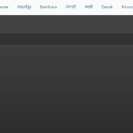
нски
ភាសាខ្មែរ
Bambara
ਪੰਜਾਬੀ
मराठी
Dansk
Kirun