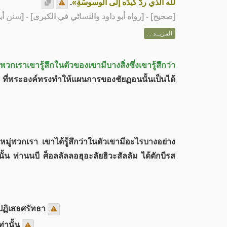
.
لله الذي ردَّ كيدَه إلى الوسوسَةِ»
رواه أبو داود والنسائي في الكبرى] - [سنن أبي داود: 2]
صحيح
[
المزيــد ...
พวกเราเขารู้สึกในตัวของเขามีบางสิ่งซึ่งเขารู้สึกว่า
าฮ์ ที่พระองค์ทรงทำให้แผนการของชัยฏอนนั้นเป็นได้
หมู่พวกเรา เขาได้รู้สึกว่าในตัวเขามีอะไรบางอย่าง
ังนั้น ท่านนบี ศ็อลลัลลอฮุอะลัยฮิวะสัลลัม ได้ตักบีรส
รปฏิเสธศรัทธา
่านั้น