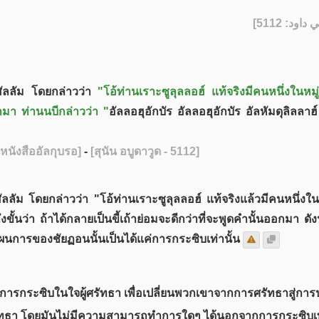
] - [511
สัลลัม โดยกล่าวว่า
"โอ้ท่านเราะซูลุลลอฮ์ แท้จริงมีคนหนึ่งในหมู่
อกมา ท่านนบีกล่าวว่า "
อัลลอฮุอักบัร อัลลอฮุอักบัร อัลหัมดุลิลล
หนังสืออัลกุบรอ]
-
[สุนัน อบูดาวูด - 5112]
ลัม โดยกล่าวว่า "โอ้ท่านเราะซูลุลลอฮ์ แท้จริงแล้วมีคนหนึ่งใน
 ถึงขั้นว่า ถ้าได้กลายเป็นขี้เถ้าย่อมจะดีกว่าที่จะพูดคำนั้นออกมา ด
แผนการของชัยฏอนนั้นเป็นได้แค่การกระซิบเท่านั้น
การกระซิบในใจผู้ศรัทธา เพื่อเปลี่ยนพวกเขาจากการศรัทธาสู่กา
ัทธา โดยมันไม่มีความสามารถทำการใดๆ ได้นอกจากการกระซิบเท