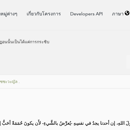
มู่​ต่างๆ
เกี่ยวกับโครงการ
Developers API
ภาษา
ฏอนนั้นเป็นได้แค่การกระซิบ
อัซซะวะญัล
.
َ اللهِ، إن أحدنا يجدُ في نفسِهِ -يُعرِّضُ بالشَّيءِ- لأَن يكونَ حُمَمَةً أحَبُّ 