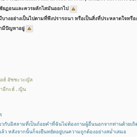
ของชัยฏอนและควรผลักไสมันออกไป
อมีบางอย่างเป็นไปตามที่พึงปรารถนา หรือเป็นสิ่งที่ประหลาดใจหร
ขามีปัญหาอยู่
อฮ์ อัซซะวะญัล
าอีกะฮ์
.
ญิน
ร
ยวกับอิสลามที่เป็นถ้อยคำที่ฉันไม่ต้องถามผู้อื่นนอกจากท่านด้วยเถิ
แล้ว หลังจากนั้นก็จงยืนหยัดอยู่บนความถูกต้องอย่างสม่ำเสมอ