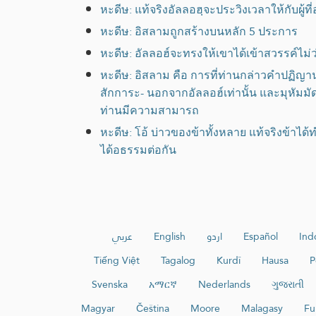
หะดีษ: แท้จริงอัลลอฮฺจะประวิงเวลาให้กับผู้
หะดีษ: อิสลามถูกสร้างบนหลัก 5 ประการ
หะดีษ: อัลลอฮ์จะทรงให้เขาได้เข้าสวรรค์ไม่
หะดีษ: อิสลาม คือ การที่ท่านกล่าวคำปฏิญานว
สักการะ- นอกจากอัลลอฮ์เท่านั้น และมุหั
ท่านมีความสามารถ
หะดีษ: โอ้ บ่าวของข้าทั้งหลาย แท้จริงข้าได้
ได้อธรรมต่อกัน
عربي
English
اردو
Español
Ind
Tiếng Việt
Tagalog
Kurdî
Hausa
P
Svenska
አማርኛ
Nederlands
ગુજરાતી
Magyar
Čeština
Moore
Malagasy
Fu