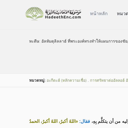
หน้าหลัก
หมวดห
หะดีษ:
อัลหัมดุลิลลาฮ์ ที่พระองค์ทรงทำให้แผนการของชัย
หมวดหมู่​:
อะกีดะฮ์ (หลักความเชื่อ)
.
การศรัทธาต่ออัลลอฮ์ 
إليه من أن يتكلَّم بِهِ
فقال:
«اللهُ أكبرُ، اللهُ أكبرُ، الحمدُ