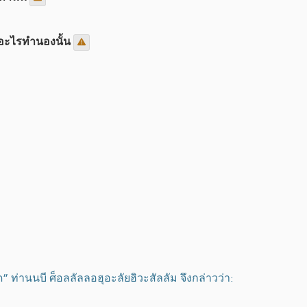
ืออะไรทำนองนั้น
ด” ท่านนบี ศ็อลลัลลอฮุอะลัยฮิวะสัลลัม จึงกล่าวว่า: