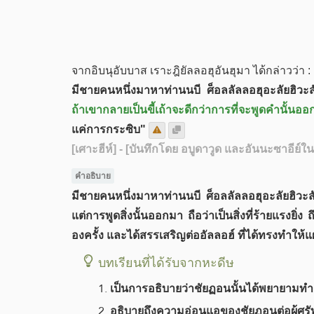
จากอิบนุอับบาส เราะฎิยัลลอฮุอันฮุมา ได้กล่าวว่า :
มีชายคนหนึ่งมาหาท่านนบี ศ็อลลัลลอฮุอะลัยฮิวะ
ถ้าเขากลายเป็นขี้เถ้าจะดีกว่าการที่จะพูดคำนั้นอ
แค่การกระซิบ"
[เศาะฮีห์]
- [บันทึกโดย อบูดาวูด และอันนะซาอีย์ใน
คำอธิบาย​
มีชายคนหนึ่งมาหาท่านนบี ศ็อลลัลลอฮุอะลัยฮิวะสัล
แต่การพูดสิ่งนั้นออกมา ถือว่าเป็นสิ่งที่ร้ายแรงยิ่ง
องครั้ง และได้สรรเสริญต่ออัลลอฮ์ ที่ได้ทรงทำให้
บทเรียนที่ได้รับจากหะดีษ
เป็นการอธิบายว่าชัยฏอนนั้นได้พยายามทำ
อธิบายถึงความอ่อนแอของชัยฏอนต่อผู้ศร