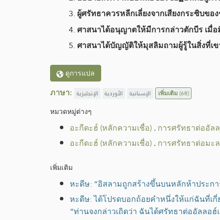
ผู้ศรัทธาควรหลีกเลี่ยงจากเสียงกระซิบ
ศาสนาได้อนุญาตให้มีการกล่าวตักบีร เมื่
ศาสนาได้บัญญัติให้มุสลิมถามผู้รู้ในสิ่งที่เ
ดูการแปล
ภาษา:
الإنجليزية
الأوردية
الإسبانية
เพิ่มเติม
(68)
หมวดหมู่​ต่างๆ
อะกีดะฮ์ (หลักความเชื่อ)
.
การศรัทธาต่ออัลล
อะกีดะฮ์ (หลักความเชื่อ)
.
การศรัทธาต่อมะล
เพิ่มเติม
หะดีษ: “อิสลามถูกสร้างขึ้นบนหลักห้าประกา
หะดีษ: ได้โปรดบอกถ้อยคำหนึ่งให้แก่ฉันที่เกี่
“ท่านจงกล่าวเถิดว่า ฉันได้ศรัทธาต่ออัลลอฮ์