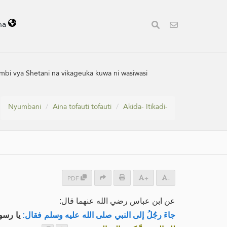
ha
 vya Shetani na vikageuka kuwa ni wasiwasi
Nyumbani
Aina tofauti tofauti
Akida- Itikadi-
PDF
+
-
عن ابن عباس رضي الله عنهما قال:
جاءَ رجُلُ إلى النبي صلى الله عليه وسلم فقال:
يا رسول،