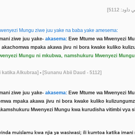
] - [511
wenyezi Mungu ziwe juu yake na baba yake amesema:
ani ziwe juu yake-
akasema:
Ewe Mtume wa Mwenyezi Mun
 akachomwa mpaka akawa jivu ni bora kwake kuliko kuliz
enyezi Mungu ni mkubwa, namshukuru Mwenyezi Mungu a
katika Alkubraa]
-
[Sunanu Abii Daud - 5112]
ani ziwe juu yake-
akasema:
Ewe Mtume wa Mwenyezi Mun
omwa mpaka akawa jivu ni bora kwake kuliko kulizungum
a akamshukuru Mwenyezi Mungu kwa kurudisha vitimbi vya s
 muislamu kwa njia ya wasiwasi; ili kumtoa katika imani n