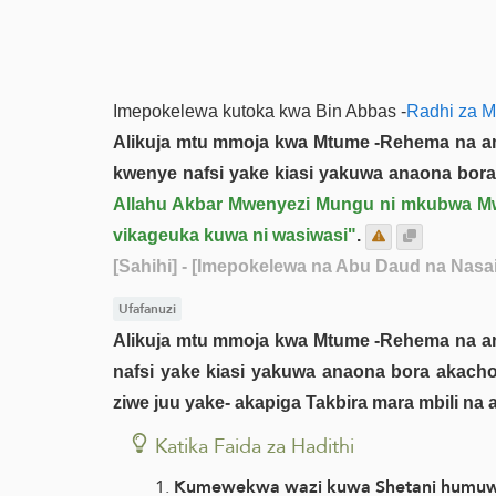
Imepokelewa kutoka kwa Bin Abbas -
Radhi za M
Alikuja mtu mmoja kwa Mtume -Rehema na am
kwenye nafsi yake kiasi yakuwa anaona bora
Allahu Akbar Mwenyezi Mungu ni mkubwa Mw
vikageuka kuwa ni wasiwasi"
.
[Sahihi]
- [Imepokelewa na Abu Daud na Nasai 
Ufafanuzi
Alikuja mtu mmoja kwa Mtume -Rehema na am
nafsi yake kiasi yakuwa anaona bora akach
ziwe juu yake- akapiga Takbira mara mbili n
Katika Faida za Hadithi
Kumewekwa wazi kuwa Shetani humuwinda