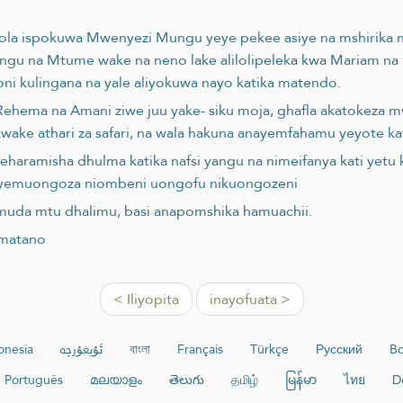
Mola ispokuwa Mwenyezi Mungu yeye pekee asiye na mshirika
gu na Mtume wake na neno lake alilolipeleka kwa Mariam na n
i kulingana na yale aliyokuwa nayo katika matendo.
-Rehema na Amani ziwe juu yake- siku moja, ghafla akatoke
ake athari za safari, na wala hakuna anayemfahamu yeyote kati
eharamisha dhulma katika nafsi yangu na nimeifanya kati yetu
iliyemuongoza niombeni uongofu nikuongozeni
uda mtu dhalimu, basi anapomshika hamuachii.
 matano
< Iliyopita
inayofuata >
onesia
ئۇيغۇرچە
বাংলা
Français
Türkçe
Русский
Bo
Português
മലയാളം
తెలుగు
தமிழ்
မြန်မာ
ไทย
D