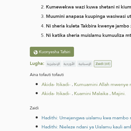
Kumewekwa wazi kuwa shetani ni kiumbe
Muumini anapasa kuupinga wasiwasi ut
Ni sheria kuleta Takbira kwenye jambo
Ni katika sheria muislamu kumuuliza mt
Kuonyesha Tafsiri
Lugha:
الإنجليزية
الأوردية
الإسبانية
Zaidi
(68)
Aina tofauti tofauti
Akida- Itikadi-
.
Kumuamini Allah mwenye n
Akida- Itikadi-
.
Kuamini Malaika
.
Majini.
Zaidi
Hadithi: Umejengwa uislamu kwa mambo
Hadithi: Nieleze ndani ya Uislamu kauli 