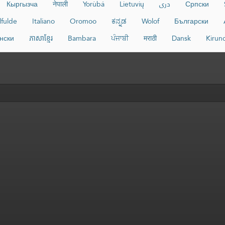
Кыргызча
नेपाली
Yorùbá
Lietuvių
دری
Српски
lfulde
Italiano
Oromoo
ಕನ್ನಡ
Wolof
Български
нски
ភាសាខ្មែរ
Bambara
ਪੰਜਾਬੀ
मराठी
Dansk
Kirun