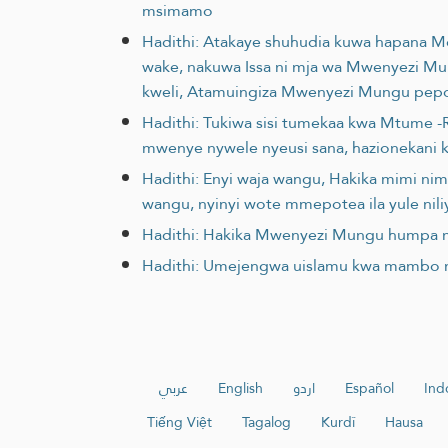
msimamo
Hadithi: Atakaye shuhudia kuwa hapana 
wake, nakuwa Issa ni mja wa Mwenyezi Mun
kweli, Atamuingiza Mwenyezi Mungu pepon
Hadithi: Tukiwa sisi tumekaa kwa Mtume 
mwenye nywele nyeusi sana, hazionekani kw
Hadithi: Enyi waja wangu, Hakika mimi nim
wangu, nyinyi wote mmepotea ila yule n
Hadithi: Hakika Mwenyezi Mungu humpa m
Hadithi: Umejengwa uislamu kwa mambo
عربي
English
اردو
Español
Ind
Tiếng Việt
Tagalog
Kurdî
Hausa