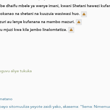
 dhaifu mbele ya wenye imani, kwani Shetani hawezi kufany
okanao na shetani na kuuzuia wasiwasi huo.
 zuri au lenye kufanana na mambo mazuri.
u mjuzi kwa kila jambo linalomtatiza.
guvu aliye tukuka
 matano
ambayo sitomuuliza yeyote zaidi yako, akasema: "Sema: Nimem