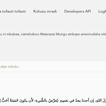
a tofauti tofauti
Kuhusu mradi
Developers API
Lug
i mkubwa, namshukuru Mwenyezi Mungu ambaye amevirudisha vitimbi
liye tukuka
.
َ اللهِ، إن أحدنا يجدُ في نفسِهِ -يُعرِّضُ بالشَّيءِ- لأَن يكونَ حُمَمَةً أحَبُّ 