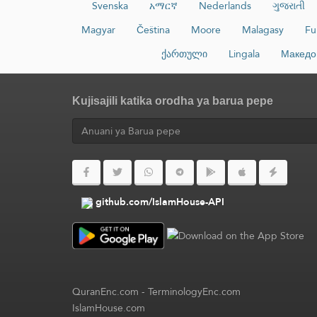
Svenska
አማርኛ
Nederlands
ગુજરાતી
Magyar
Čeština
Moore
Malagasy
Fu
ქართული
Lingala
Македо
Kujisajili katika orodha ya barua pepe
github.com/IslamHouse-API
QuranEnc.com
-
TerminologyEnc.com
IslamHouse.com