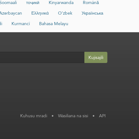
Soomaali
тоҷикӣ
Kinyarwanda
Română
Azərbaycan
Ελληνικά
O‘zbek
Українська
di
Kurmancî
Bahasa Melayu
Kujisajili
Kuhusu mradi
•
Wasiliana na sisi
•
API