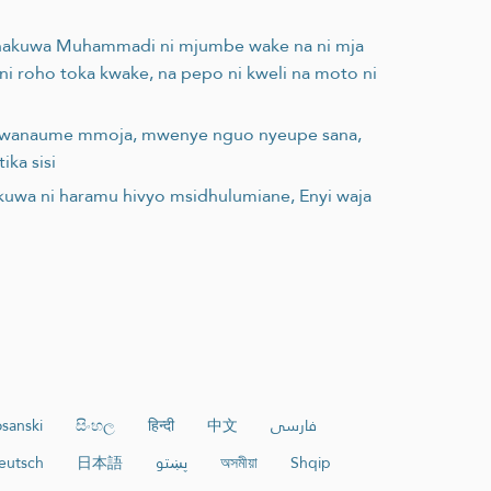
 nakuwa Muhammadi ni mjumbe wake na ni mja
i roho toka kwake, na pepo ni kweli na moto ni
za mwanaume mmoja, mwenye nguo nyeupe sana,
ka sisi
 kuwa ni haramu hivyo msidhulumiane, Enyi waja
sanski
සිංහල
हिन्दी
中文
فارسی
eutsch
日本語
پښتو
অসমীয়া
Shqip