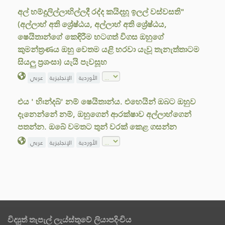
අල් හම්දුලිල්ලාහිල්ලදී රද්ද කයිදහූ ඉලල් වස්වසති"
(අල්ලාහ් අති ශ්‍රේෂ්ඨය, අල්ලාහ් අති ශ්‍රේෂ්ඨය,
ෂෙයිතාන්ගේ කෙඳිරීම හටගත් විගස ඔහුගේ
කුමන්ත්‍රණය ඔහු වෙතම යළි හරවා යැවූ තැනැත්තාටම
සියලු ප්‍රශංසා) යැයි පැවසූහ
الأوردية
الإنجليزية
عربي
එය ' හිඃන්දබ්' නම් ෂෙයිතාන්ය. එහෙයින් ඔබට ඔහුව
දැනෙන්නේ නම්, ඔහුගෙන් ආරක්ෂාව අල්ලාහ්ගෙන්
පතන්න. ඔබේ වමතට තුන් වරක් කෙළ ගසන්න
الأوردية
الإنجليزية
عربي
විද්‍යුත් තැපැල් ලැය්ස්තුවේ ලියාපදිංචිය