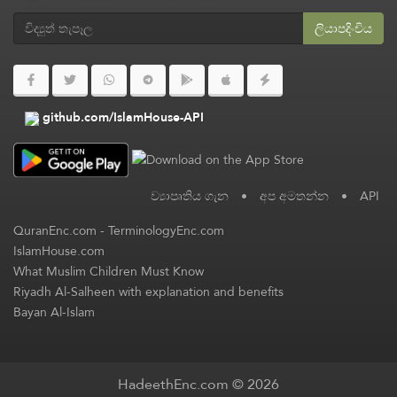
ලියාපදිංචිය
github.com/IslamHouse-API
ව්‍යාපෘතිය ගැන
•
අප අමතන්න
•
API
QuranEnc.com
-
TerminologyEnc.com
IslamHouse.com
What Muslim Children Must Know
Riyadh Al-Salheen with explanation and benefits
Bayan Al-Islam
HadeethEnc.com © 2026