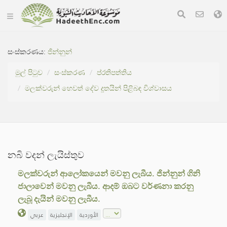
සංස්කරණය:
ජින්නුන්
මුල් පිටුව
සංස්කරණ
ප්රතිපත්තිය
මලක්වරුන් හෙවත් දේව දූතයින් පිළිබඳ විශ්වාසය
නබි වදන් ලැයිස්තුව
මලක්වරුන් ආලෝකයෙන් මවනු ලැබීය. ජින්නුන් ගිනි
ජාලාවෙන් මවනු ලැබීය. ආදම් ඔබට වර්ණනා කරනු
ලැබූ දැයින් මවනු ලැබීය.
الأوردية
الإنجليزية
عربي