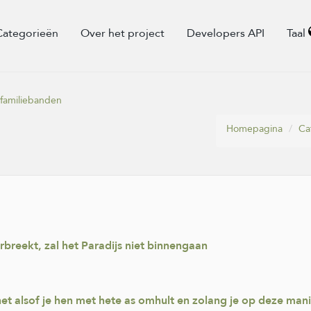
Categorieën
Over het project
Developers API
Taal
familiebanden
Homepagina
Ca
reekt, zal het Paradijs niet binnengaan
het alsof je hen met hete as omhult en zolang je op deze manier