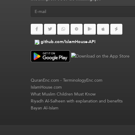
github.com/IslamHouse-API
QuranEnc.com
-
TerminologyEnc.com
IslamHouse.com
What Muslim Children Must Know
Riyadh Al-Salheen with explanation and benefits
Bayan Al-Islam