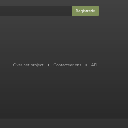
Registratie
Over het project
•
Contacteer ons
•
API