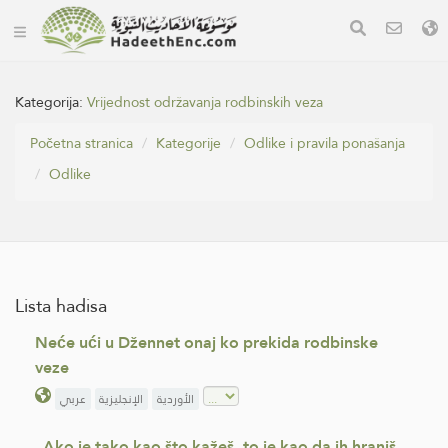
Kategorija:
Vrijednost održavanja rodbinskih veza
Početna stranica
Kategorije
Odlike i pravila ponašanja
Odlike
Lista hadisa
Neće ući u Džennet onaj ko prekida rodbinske
veze
الأوردية
الإنجليزية
عربي
„Ako je tako kao što kažeš, to je kao da ih hraniš