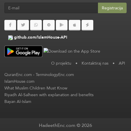
Registracija
github.com/IslamHouse-API
O projektu
•
Kontaktiraj nas
•
API
QuranEnc.com
-
TerminologyEnc.com
IslamHouse.com
What Muslim Children Must Know
Riyadh Al-Salheen with explanation and benefits
Bayan Al-Islam
HadeethEnc.com © 2026