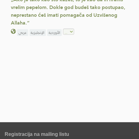
vrelim pepelom. Dokle god budeš tako postupao,
neprestano ćeš imati pomagača od Uzvišenog
Allaha.“
الأوردية
الإنجليزية
عربي
Registracija na mailing listu