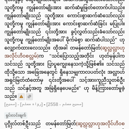
သူတို့ကမူ ကျွန်တော်မျိုးအား ဆက်ဆံမှုဖြတ်တောက်ပါသည်။
ကျွန်တော်မျိုးသည် သူတို့အား ကောင်းစွာဆက်ဆံသော်လည်း
သူတို့ကမူ ကျွန်တော်မျိုးအား ကောင်းစွာဆက်ဆံခြင်း မပြုပါ။
ကျွန်တော်မျိုးသည် ၎င်းတို့အား ခွင့်လွှတ်သည်းခံသော်လည်း
သူတို့ကမူ ကျွန်တော်မျိုးအပေါ် မိုက်မဲစွာ ဆက်ဆံပါသည်" ဟု
လျှောက်ထားလေသည်။ ထိုအခါ တမန်တော်မြတ်
(ဆွလ္လလ္လာဟု
အလိုင်ဟိဝစလ္လမ်)
က “သင်ပြောသည့်အတိုင်း ဟုတ်မှန်ပါက
သင်သည် သူတို့အား ပြာပူကျွေးနေသကဲ့သို့ဖြစ်၏။ သင်သည်
ထိုသို့သော အခြေအနေတွင် ရှိနေသမျှကာလပတ်လုံး အလ္လာဟ်
အရှင်မြတ်ထံတော်မှ ၎င်းတို့အပေါ် သင့်အားကူညီသူတစ်ဦး
သည် သင်နှင့်အတူ အမြဲရှိနေပေမည်။” ဟု မိန့်ကြားတော်မူခဲ့
သည်။
[صحيح]
- [رواه مسلم]
-
[صحيح مسلم - 2558]
ရှင်းလင်းချက်
ပုဂ္ဂိုလ်တစ်ဦးသည် တမန်တော်မြတ်
(ဆွလ္လလ္လာဟုအလိုင်ဟိဝစ