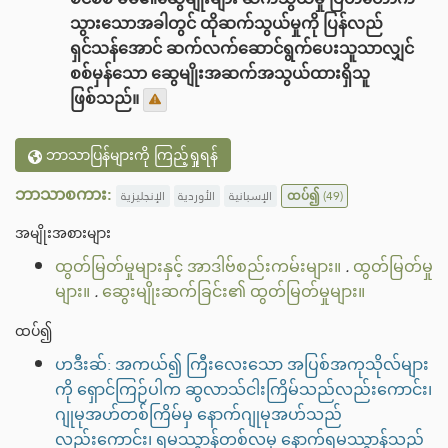
သွားသောအခါတွင် ထိုဆက်သွယ်မှုကို ပြန်လည်
ရှင်သန်အောင် ဆက်လက်ဆောင်ရွက်ပေးသူသာလျှင်
စစ်မှန်သော ဆွေမျိုးအဆက်အသွယ်ထားရှိသူ
ဖြစ်သည်။
ဘာသာပြန်များကို ကြည့်ရှုရန်
ဘာသာစကား:
الإنجليزية
الأوردية
الإسبانية
ထပ်၍
(49)
အမျိုးအစားများ
ထွတ်မြတ်မှုများနှင့် အာဒါဗ်စည်းကမ်းများ။
.
ထွတ်မြတ်မှု
များ။
.
ဆွေးမျိုးဆက်ခြင်း၏ ထွတ်မြတ်မှုများ။
ထပ်၍
ဟဒီးဆ်: အကယ်၍ ကြီးလေးသော အပြစ်အကုသိုလ်များ
ကို ရှောင်ကြဉ်ပါက ဆွလာသ်ငါးကြိမ်သည်လည်းကောင်း၊
ဂျုမုအဟ်တစ်ကြိမ်မှ နောက်ဂျုမုအဟ်သည်
လည်းကောင်း၊ ရမဿွာန်တစ်လမှ နောက်ရမဿွာန်သည်