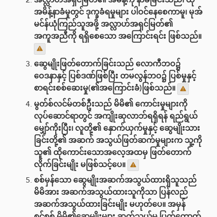
အမိန့်နာခံမှုတွင် ဒုက္ခခံရမှုများ ပါဝင်နေစေကာမူ၊ မုအ်
မင်န်ယုံကြည်သူအဖို့ အလ္လာဟ်အရှင်မြတ်၏
အကူအညီကို ရရှိစေသော အကြောင်းရင်း ဖြစ်သည်။
ဆွေမျိုးဖြတ်တောက်ခြင်းသည် လောကီဘဝ၌
ဝေဒနာနှင့် ပြစ်ဒဏ်ဖြစ်ပြီး တမလွန်ဘဝ၌ ပြစ်မှုနှင့်
စာရင်းစစ်ဆေးမှု(၏အကြောင်းခံ)ဖြစ်သည်။
မွတ်စ်လင်မ်တစ်ဦးသည် မိမိ၏ ကောင်းမှုများကို
လုပ်ဆောင်ရာတွင် အကျိုးဆုလာဘ်ရရှိရန် ရည်ရွယ်
မျှော်ကိုးပြီး၊ လူတို့၏ နှောက်ယှက်မှုနှင့် ဆွေမျိုးသား
ခြင်းတို့၏ အဆက် အသွယ်ဖြတ်‌ဆက်မှုများက သူ့ကို
သူ၏ ထိုကောင်းသောအလေ့အထမှ ဖြတ်တောက်
လိုက်ခြင်းမျိုး မဖြစ်သင့်ပေ။
စစ်မှန်သော ဆွေမျိုးအဆက်အသွယ်ထားရှိသူသည်
မိမိအား အဆက်အသွယ်ထားသူကိုသာ ပြန်လည်
အဆက်အသွယ်ထားခြင်းမျိုး မဟုတ်ပေ။ အမှန်
စင်စစ် မိမိ၏ဆွေမျိုးများ ဆက်သွယ်မှု ပြတ်တောက်