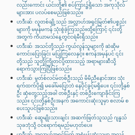
လည်းကောင်း ယင်းတို့၏ စပ်ကြား၌ရှိသော အကုသိုလ်
များအား ပလပ်စေမည်ဖြစ်သည်။
ဟဒီးဆ်: လူတစ်ချို့သည် အလ္လာဟ်အရှင်မြတ်၏ပစ္စည်း
များကို မမှန်မကန် သုံးစွဲခဲ့ကြသည်။ထို့ကြောင့် ၎င်းတို့
အတွက် ကိယာမသ်နေ့တွင်ငရဲမီးရှိသည်။
ဟဒီးဆ်: အသင်တို့သည် ကွယ်လွန်သူများကို ဆဲဆိုမ
ကောင်းပြောခြင်း မပြုကြလေနှင့်။ ဧကန်အမှန်ပင် ၎င်း
တို့သည် သူတို့ကြိုတင်ပို့ထားသည့် အရာများဆီသို့
ရောက်သွားကြပြီဖြစ်သည်။
ဟဒီးဆ်: မွတ်စ်လင်မ်တစ်ဦးသည် မိမိညီနောင်အား သုံး
ရက်ထက်ပို၍ မခေါ်မပြောဘဲ နေပိုင်ခွင့်မရှိပေ။ ၎င်းတို့နှစ်
ဦး ဆုံတွေ့သည့်အခါ တစ်ဦးနှင့် တစ်ဦးကျောခိုင်းကြ
သည်။ ၎င်းတို့နှစ်ဦးအနက် အကောင်းဆုံးသူမှာ စလာမ် စ
ပေးသူပင်ဖြစ်သည်။
ဟဒီးဆ်: ဆွေမျိုးသားချင်း အဆက်ဖြတ်သူသည် ဂျန္နသ်
သုခဘုံသို့ ဝင်ရောက်ရမည်မဟုတ်ပေ။
ဟဒီးဆ်: အလ္လာဟ်အရှင်မြတ် အရွံမုန်းဆုံးသူမှာ အလွန်