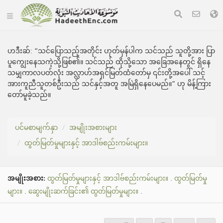
ဟဒီးဆ်:
“သင်ပြောသည့်အတိုင်း ဟုတ်မှန်ပါက သင်သည် သူတို့အား ပြာ
ပူကျွေးနေသကဲ့သို့ဖြစ်၏။ သင်သည် ထိုသို့သော အခြေအနေတွင် ရှိနေ
သမျှကာလပတ်လုံး အလ္လာဟ်အရှင်မြတ်ထံတော်မှ ၎င်းတို့အပေါ် သင့်
အားကူညီသူတစ်ဦးသည် သင်နှင့်အတူ အမြဲရှိနေပေမည်။” ဟု မိန့်ကြား
တော်မူခဲ့သည်။
ပင်မစာမျက်နှာ
အမျိုးအစားများ
ထွတ်မြတ်မှုများနှင့် အာဒါဗ်စည်းကမ်းများ။
အမျိုးအစား:
ထွတ်မြတ်မှုများနှင့် အာဒါဗ်စည်းကမ်းများ။
.
ထွတ်မြတ်မှု
များ။
.
ဆွေးမျိုးဆက်ခြင်း၏ ထွတ်မြတ်မှုများ။
.