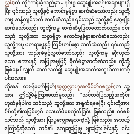
လ္လမ်)
ထံ တိုင်တန်းခဲ့သည်မှာ - ၎င်း၌ ဆွေမျိုးအရင်းအချာများရှိ
ပြီး ၎င်းသည် သူတို့နှင့် ကောင်းမွန်စွာ ဆက်ဆံသော်လည်း သူတို့
ကမူ ဆန့်ကျင်ဘက် ဆက်ဆံသည်။ ၎င်းသည် သူတို့နှင့် ဆွေမျိုး
ဆက်‌သော်လည်း သူတို့ကမူ ဆက်ဆံမှုဖြတ်တောက်သည်။ ၎င်း
သည် သူတို့အား သစ္စာရှိစွာ ကောင်းမွန်စွာဆက်ဆံသော်လည်း
သူတို့ကမူ မတရားမှုနှင့် ကြမ်းတမ်းစွာ ဆက်ဆံသည်။ ၎င်းသည်
သူတို့အား သည်းခံခွင့်လွှတ်သော်လည်း သူတို့ကမူ ဆိုးယုတ်
သော စကားနှင့် အပြုအမူဖြင့် မိုက်မဲစွာဆက်ဆံသည်။ ထိုသို့
ဖြစ်နေပါလျှက် ဆက်လက်၍ ဆွေမျိုးအဆက်အသွယ်ထားသင့်
ပါသလား။
ထိုအခါ တမန်တော်မြတ်
(ဆွလ္လလ္လာဟုအလိုင်ဟိဝစလ္လမ်)
က သူ့
အား ဤသို့မိန့်ကြားတော်မူသည်။ “သင်တင်ပြသည့်အတိုင်း
ဟုတ်မှန်ပါက သင်သည် သူတို့အား အရှက်ရစေပြီး ၎င်းတို့အား
မိမိတို့၏အမြင်တွင် သေးသိမ်စေလိုက်ခြင်း ဖြစ်သည်။ စင်စစ်
သင်သည် သူတို့အား ပြာပူကျွေးနေသကဲ့သို့ ဖြစ်သည်။ အဘယ့်
ကြောင့်ဆိုသော် သင်၏ ကျေးဇူးပြုမှု များပြားခြင်းနှင့် ၎င်း