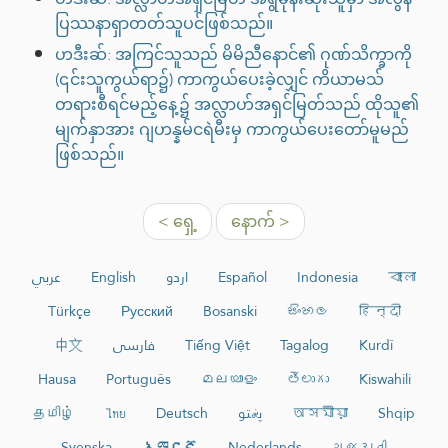
ပြဿနာရှာတတ်သူပင်ဖြစ်သည်။
ဟဒီးဆ်: အကြင်သူသည် မိမိညီနောင်၏ ဂုဏ်သိက္ခာကို
(၎င်းသူကွယ်ရာ၌) ကာကွယ်ပေးခဲ့လျှင် ကိယာမသ်
တရားစီရင်မည့်နေ့၌ အလ္လာဟ်အရှင်မြတ်သည် ထိုသူ၏
မျက်နှာအား ဂျဟန္နမ်ငရဲမီးမှ ကာကွယ်ပေးတော်မူမည်
ဖြစ်သည်။
< ရှေ့
နောက် >
عربي
English
اردو
Español
Indonesia
বাংলা
Türkçe
Русский
Bosanski
සිංහල
हिन्दी
中文
فارسی
Tiếng Việt
Tagalog
Kurdî
Hausa
Português
മലയാളം
తెలుగు
Kiswahili
தமிழ்
ไทย
Deutsch
پښتو
অসমীয়া
Shqip
Svenska
አማርኛ
Nederlands
ગુજરાતી