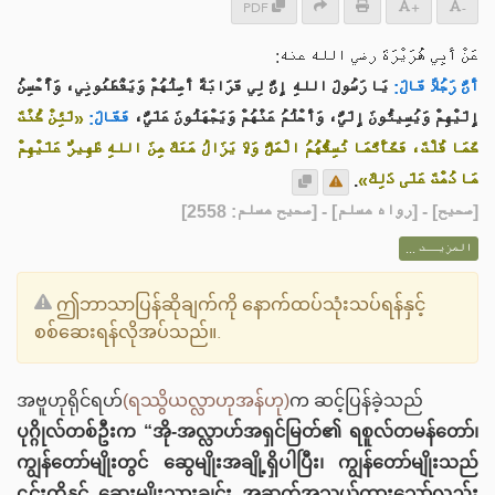
PDF
+
-
عَنْ أَبِي هُرَيْرَةَ رضي الله عنه:
أَنَّ رَجُلًا قَالَ:
يَا رَسُولَ اللهِ إِنَّ لِي قَرَابَةً أَصِلُهُمْ وَيَقْطَعُونِي، وَأُحْسِنُ
إِلَيْهِمْ وَيُسِيئُونَ إِلَيَّ، وَأَحْلُمُ عَنْهُمْ وَيَجْهَلُونَ عَلَيَّ،
فَقَالَ:
«لَئِنْ كُنْتَ
كَمَا قُلْتَ، فَكَأَنَّمَا تُسِفُّهُمُ الْمَلَّ وَلَا يَزَالُ مَعَكَ مِنَ اللهِ ظَهِيرٌ عَلَيْهِمْ
.
مَا دُمْتَ عَلَى ذَلِكَ»
] - [رواه مسلم] - [صحيح مسلم: 2558]
صحيح
[
المزيــد ...
ဤဘာသာပြန်ဆိုချက်ကို နောက်ထပ်သုံးသပ်ရန်နှင့်
စစ်ဆေးရန်လိုအပ်သည်။.
အဗူဟုရိုင်ရဟ်
(ရဿွိယလ္လာဟုအန်ဟု)
က ဆင့်ပြန်ခဲ့သည်
ပုဂ္ဂိုလ်တစ်ဦးက “အို-အလ္လာဟ်အရှင်မြတ်၏ ရစူလ်တမန်တော်၊
ကျွန်တော်မျိုးတွင် ဆွေမျိုးအချို့ရှိပါပြီး၊ ကျွန်တော်မျိုးသည်
၎င်းတို့နှင့် ဆွေးမျိုးသားချင်း အဆက်အသွယ်ထားသော်လည်း