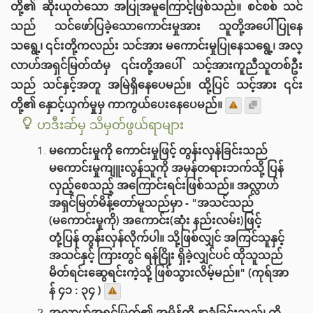
တို့၏ ဆိုးယုတ်သော အပြုအမူကြောင့်ဖြစ်သည်။ စင်စစ် သင်
သည် သင်ဖော်ပြခဲ့သောကောင်းမှုအား သူတို့အပေါ်ပြုနေ
သရွေ့၊ ၎င်းတို့ကလည်း သင်အား မကောင်းမှုပြုနေသရွေ့၊ အလ္
လာဟ်အရှင်မြတ်ထံမှ ၎င်းတို့အပေါ် သင့်အားကူညီသူတစ်ဦး
သည် သင်နှင့်အတူ အမြဲရှိနေပေမည်။ ထို့ပြင် သင့်အား ၎င်း
တို့၏ နှောင့်ယှက်မှုမှ ကာကွယ်ပေးနေပေမည်။
ဟဒီးဆ်မှ သိမှတ်ဖွယ်ရာများ
မကောင်းမှုကို ကောင်းမှုဖြင့် တွန်းလှန်ခြင်းသည်
မကောင်းမှုကျူးလွန်သူကို အမှန်တရားဘက်သို့ ပြန်
လှည့်စေသည့် အကြောင်းရင်းဖြစ်သည်။ အလ္လာဟ်
အရှင်မြတ်မိန့်တော်မူသည်မှာ - "အသင်သည်
(မကောင်းမှုကို) အကောင်း(ဆုံး နည်းလမ်း)ဖြင့်
တုံ့ပြန် တွန်းလှန်လိုက်ပါ။ သို့ဖြစ်လျှင် အကြင်သူနှင့်
အသင်နှင့် ကြားတွင် ရန်ငြိုး ရှိခဲ့လျှင်ပင် ထိုသူသည်
မိတ်ရင်းဆွေရင်းကဲ့သို့ ဖြစ်သွားလိမ့်မည်။" (ကုရ်အာ
န် ၄၁ : ၃၄ )
အလ္လာဟ်အရှင်မြတ်၏ အမိန့်ကို နာခံခြင်းသည်၊ ထို