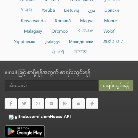
नेपाली
Yorùbá
Lietuvių
دری
Српски
Kinyarwanda
Română
Magyar
Moore
Malagasy
Oromoo
ಕನ್ನಡ
Wolof
Українська
ქართული
Македонски
ភាសាខ្មែរ
ਪੰਜਾਬੀ
मराठी
email ဖြင့် စာပို့ရန်အတွက် စာရင်းသွင်းရန်
စာရင်းသွင်းရန်
github.com/IslamHouse-API