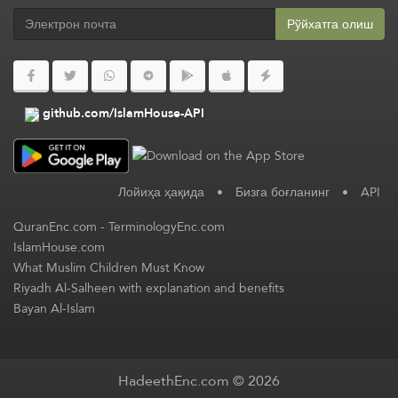
Рўйхатга олиш
github.com/IslamHouse-API
Лойиҳа ҳақида
•
Бизга боғланинг
•
API
QuranEnc.com
-
TerminologyEnc.com
IslamHouse.com
What Muslim Children Must Know
Riyadh Al-Salheen with explanation and benefits
Bayan Al-Islam
HadeethEnc.com © 2026