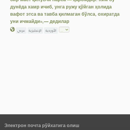
дунёда хамр ичиб, унга ружу қўйган ҳолида
вафот этса ва тавба қилмаган бўлса, охиратда
уни ичмайди»,— дедилар
الأوردية
الإنجليزية
عربي
Электрон почта рўйхатига олиш