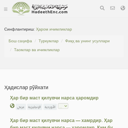
Синфлантириш:
Ҳаром ичимликлар
Бош саҳифа
Туркумлар
Фиқҳ ва унинг усуллари
Таомлар ва ичимликлар
Ҳадислар рўйхати
Ҳар бир маст қилувчи нарса ҳаромдир
الأوردية
الإنجليزية
عربي
Ҳар бир маст қилувчи нарса — хамрдир. Ҳар
бир маст қилувчи нарса — ҳаромдир. Ким бу