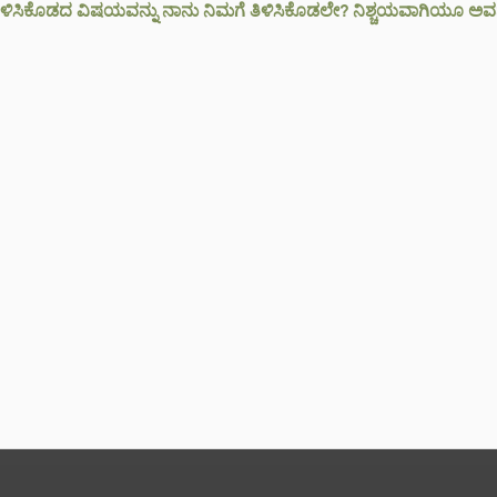
ಳಿಸಿಕೊಡದ ವಿಷಯವನ್ನು ನಾನು ನಿಮಗೆ ತಿಳಿಸಿಕೊಡಲೇ? ನಿಶ್ಚಯವಾಗಿಯೂ ಅವನು ಒಕ