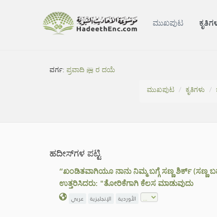
ಮುಖಪುಟ
ಕೃತಿಗ
ವರ್ಗ:
ಪ್ರವಾದಿ ﷺ ರ ದಯೆ
ಮುಖಪುಟ
ಕೃತಿಗಳು
ಹದೀಸ್‌ಗಳ ಪಟ್ಟಿ
“ಖಂಡಿತವಾಗಿಯೂ ನಾನು ನಿಮ್ಮ ಬಗ್ಗೆ ಸಣ್ಣ ಶಿರ್ಕ್ (ಸಣ
ಉತ್ತರಿಸಿದರು: "ತೋರಿಕೆಗಾಗಿ ಕೆಲಸ ಮಾಡುವುದು
الأوردية
الإنجليزية
عربي