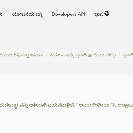
ಳು
ಯೋಜನೆಯ ಬಗ್ಗೆ
Developers API
ಭಾಷೆ
ಜೀವನಚರಿತ್ರೆ ಮತ್ತು ಇತಿಹಾಸ
ಸೀರತ್-ಎ-ನಬ್ವಿ (ಪ್ರವಾದಿ ﷺ ಜೀವನ ಚರಿತ್ರೆ)
್ಣ ಬಹುದೇವತ್ವ) ವನ್ನು ಅತಿಯಾಗಿ ಭಯಪಡುತ್ತೇನೆ." ಅವರು ಕೇಳಿದರು: "ಓ ಅಲ್