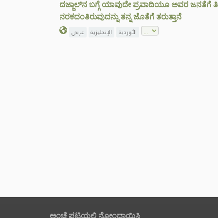
ದಜ್ಜಾಲ್‌ನ ಬಗ್ಗೆ ಯಾವುದೇ ಪ್ರವಾದಿಯೂ ಅವರ ಜನತೆಗೆ ತಿ
ನರಕದಂತಿರುವುದನ್ನು ತನ್ನ ಜೊತೆಗೆ ತರುತ್ತಾನೆ
الأوردية
الإنجليزية
عربي
ಅಂಚೆ ಪಟ್ಟಿಯಲ್ಲಿ ನೋಂದಾಯಿಸಿ