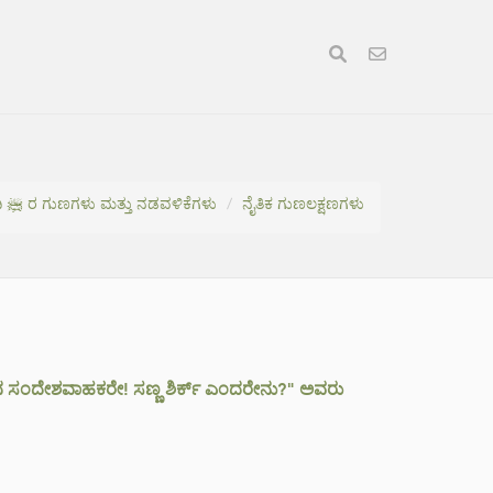
ಪ್ರವಾದಿ ﷺ ರ ಗುಣಗಳು ಮತ್ತು ನಡವಳಿಕೆಗಳು
ನೈತಿಕ ಗುಣಲಕ್ಷಣಗಳು
ಲಾಹನ ಸಂದೇಶವಾಹಕರೇ! ಸಣ್ಣ ಶಿರ್ಕ್ ಎಂದರೇನು?" ಅವರು