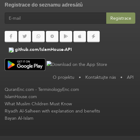
Registrace do seznamu adresátů
Registrace
github.com/IslamHouse-API
O projektu
•
Kontaktujte nás
•
API
QuranEnc.com
-
TerminologyEnc.com
IslamHouse.com
What Muslim Children Must Know
Riyadh Al-Salheen with explanation and benefits
Bayan Al-Islam