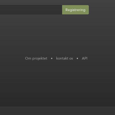
Registrering
Om projektet
•
kontakt os
•
API