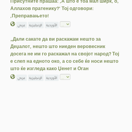
Присутните прашаа: ,А што е тоа мал ширк, о,
Аллахов пратенику?‘ Тој одговори:
,Преправањето!
الأوردية
الإنجليزية
عربي
„Дали сакате да ви раскажам нешто за
Деџалот, нешто што ниеден веровесник
досега не им го раскажал на својот народ? Тој
е слеп на едното око, а со себе ќе носи нешто
што ќе изгледа како Џенет и Оган
الأوردية
الإنجليزية
عربي