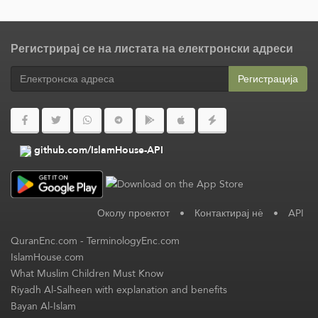
Регистрирај се на листата на електронски адреси
Регистрација
github.com/IslamHouse-API
Околу проектот
•
Контактирај нè
•
API
QuranEnc.com
-
TerminologyEnc.com
IslamHouse.com
What Muslim Children Must Know
Riyadh Al-Salheen with explanation and benefits
Bayan Al-Islam