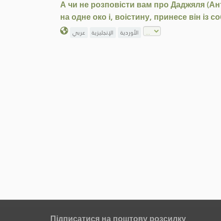
А чи не розповісти вам про Даджяля (Ант
на одне око і, воістину, принесе він із 
الأوردية
الإنجليزية
عربي
Підписатися на поштову розсилку