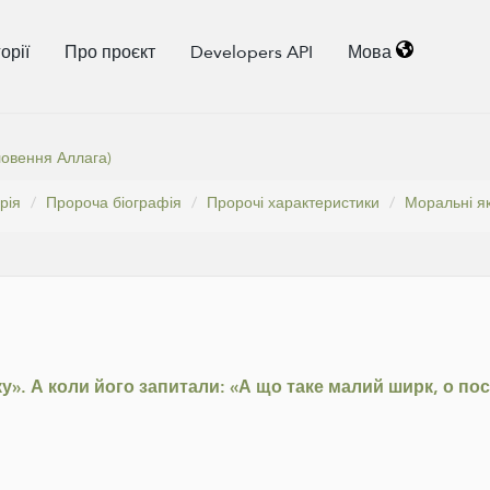
орії
Про проєкт
Developers API
Мова
ловення Аллага)
рія
Пророча біографія
Пророчі характеристики
Моральні як
». А коли його запитали: «А що таке малий ширк, о посл