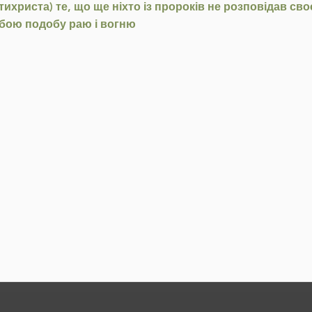
ихриста) те, що ще ніхто із пророків не розповідав сво
собою подобу раю і вогню