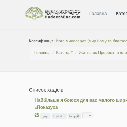
Головна
Катег
Класифікація:
Його милосердя (мир йому та благос
Головна
Категорії
Життєпис Пророка та істо
Список хадісів
Найбільше я боюся для вас малого ширку
«Показуха
الأوردية
الإنجليزية
عربي