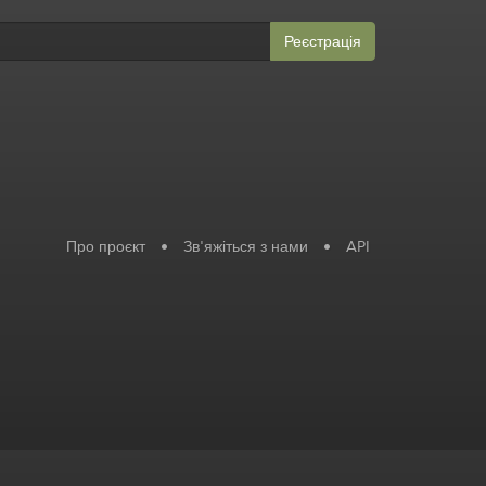
Реєстрація
Про проєкт
•
Зв'яжіться з нами
•
API