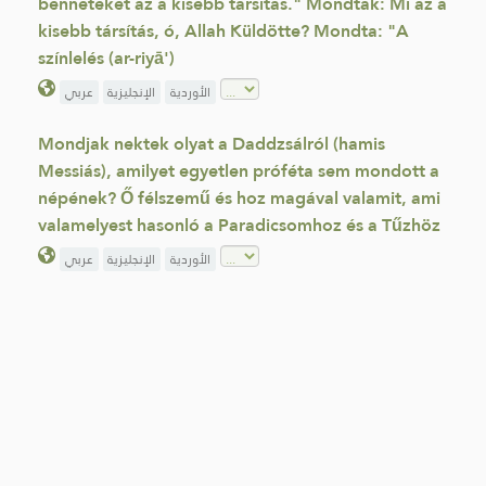
benneteket az a kisebb társítás." Mondták: Mi az a
kisebb társítás, ó, Allah Küldötte? Mondta: "A
színlelés (ar-riyā')
الأوردية
الإنجليزية
عربي
Mondjak nektek olyat a Daddzsálról (hamis
Messiás), amilyet egyetlen próféta sem mondott a
népének? Ő félszemű és hoz magával valamit, ami
valamelyest hasonló a Paradicsomhoz és a Tűzhöz
الأوردية
الإنجليزية
عربي