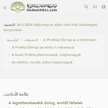
التصنيف:
Az ő (Allah áldja meg és adjon neki örök üdvösséget)
könyörülete
الرئيسية
التصنيفات
A (Prófétai) Életrajz és a történelem
A Prófétai Életrajz (as-sīratu-n-nabawiyya)
A kiváló Próféta jellemvonások, tulajdonságok
Az erkölcsi, morális, etikai tulajdonságok
قائمة الأحاديث
A legrettenetesebb dolog, amitől féltelek