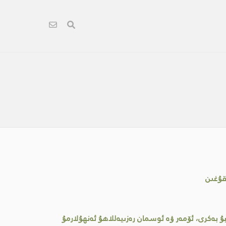
قۇغىن
ۇ بەكرى، ئۆمەر ۋە ئوسمان رەزىيەللاھۇ ئەنھۇلارمۇ