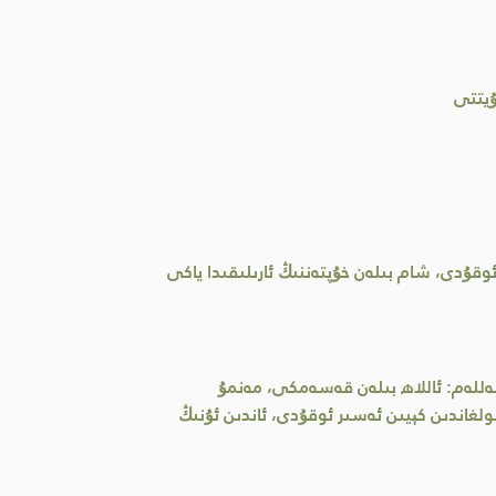
ۇيتتى
وقۇدى، شام بىلەن خۇپتەننىڭ ئارىلىقىدا ياكى
ەللەم: ئاللاھ بىلەن قەسەمكى، مەنمۇ
ولغاندىن كېيىن ئەسىر ئوقۇدى، ئاندىن ئۇنىڭ