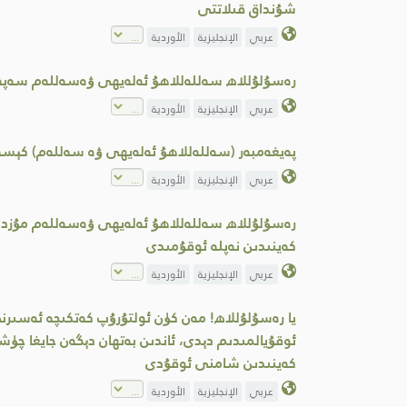
شۇنداق قىلاتتى
عربي
الإنجليزية
الأوردية
رەسۇلۇللاھ سەللەللاھۇ ئەلەيھى ۋەسەللەم سەپەر
عربي
الإنجليزية
الأوردية
پەيغەمبەر (سەللەللاھۇ ئەلەيھى ۋە سەللەم) كېسەل 
عربي
الإنجليزية
الأوردية
رەسۇلۇللاھ سەللەللاھۇ ئەلەيھى ۋەسەللەم مۇزدەلىپ
كەينىدىن نەپلە ئوقۇمىدى
عربي
الإنجليزية
الأوردية
يا رەسۇلۇللاھ! مەن كۈن ئولتۇرۇپ كەتكىچە ئەسىر
ئوقۇيالمىدىم دېدى، ئاندىن بەتھان دېگەن جايغا چۈش
كەينىدىن شامنى ئوقۇدى
عربي
الإنجليزية
الأوردية