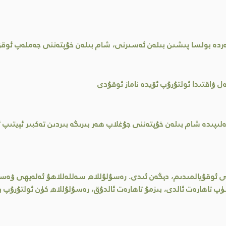
دە بولسا پىشىن بىلەن ئەسىرنى، شام بىلەن خۇپتەننى جەملەپ ئوق
ۋاقتىدا ئولتۇرۇپ ئۆيدە ناماز ئوقۇدى
ىدە شام بىلەن خۇپتەننى جۇغلاپ ھەر بىرىگە بىردىن تەكبىر ئېيتىپ ئ
نى ئوقۇيالمىدىم، دېگەن ئىدى. رەسۇلۇللاھ سەللەللاھۇ ئەلەيھى ۋەس
ۈپ تاھارەت ئالدى، بىزمۇ تاھارەت ئالدۇق، رەسۇلۇللاھ كۈن ئولتۇرۇپ ب