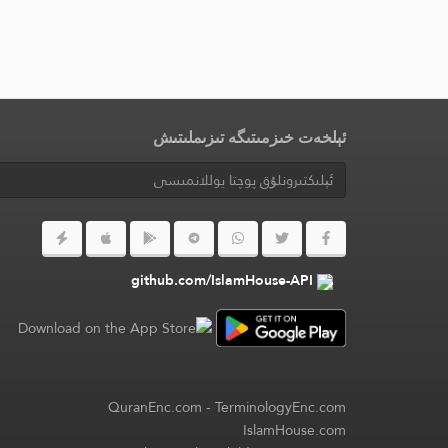
ئېلخەت خىزمىتىگە تىزىملىتىش
github.com/IslamHouse-API
QuranEnc.com
-
TerminologyEnc.com
IslamHouse.com