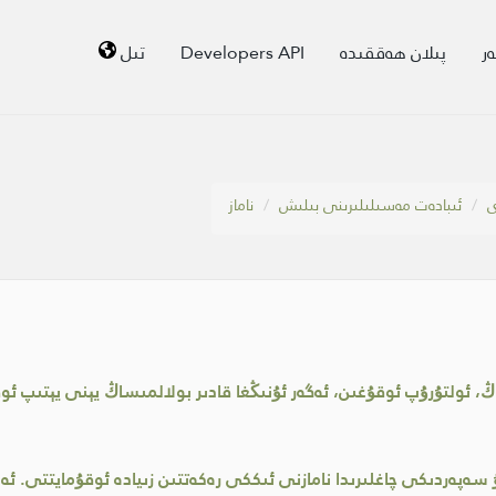
ر
پىلان ھەققىدە
Developers API
تىل
ى
ئىبادەت مەسىلىلىرىنى بىلىش
ناماز
اڭ، ئولتۇرۇپ ئوقۇغىن، ئەگەر ئۇنىڭغا قادىر بولالمىساڭ يېنى يېتىپ ئو
ەپەردىكى چاغلىرىدا نامازنى ئىككى رەكەتتىن زىيادە ئوقۇمايتتى. ئەب