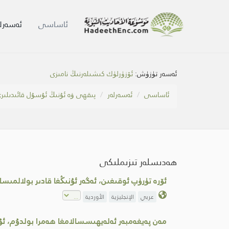
ئاساسى
ئەسەرلە
ئەسەر تۈزۈش:
ئۆزۈرلۈك كىشىلەرنىڭ نامىزى
ئاساسى
ئەسەرلەر
پىقھى ۋە ئۇنىڭ ئۇسۇل قائىدىلىر
ھەدىسلەر تىزىملىكى
ئۆرە تۈرۈپ ئوقىغىن، ئەگەر ئۇنىڭغا قادىر بولالمىس
عربي
الإنجليزية
الأوردية
مەن پەيغەمبەر ئەلەيھىسسالامغا ھەمرا بولدۇم، ئۇ س