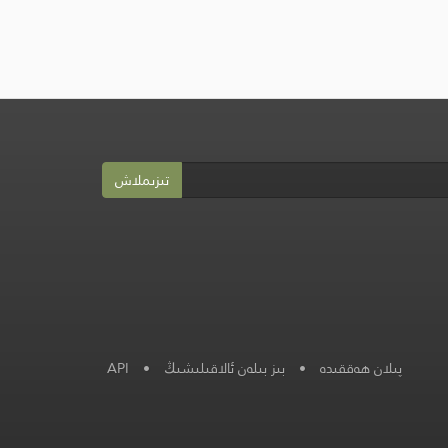
تىزىملاش
پىلان ھەققىدە
•
بىز بىلەن ئالاقىلىشىڭ
•
API