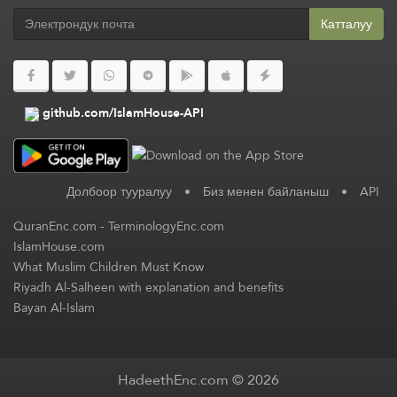
Катталуу
github.com/IslamHouse-API
Долбоор тууралуу
•
Биз менен байланыш
•
API
QuranEnc.com
-
TerminologyEnc.com
IslamHouse.com
What Muslim Children Must Know
Riyadh Al-Salheen with explanation and benefits
Bayan Al-Islam
HadeethEnc.com © 2026