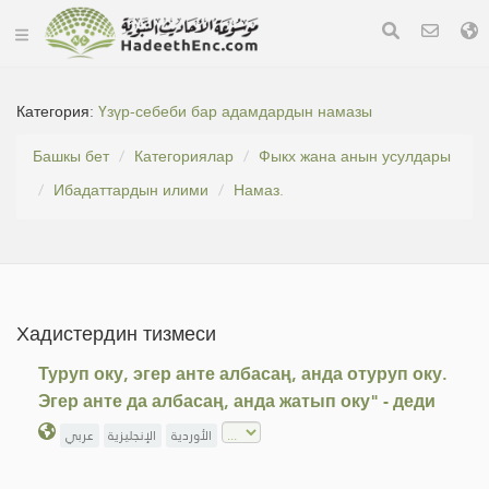
Категория:
Үзүр-себеби бар адамдардын намазы
Башкы бет
Категориялар
Фыкх жана анын усулдары
Ибадаттардын илими
Намаз.
Хадистердин тизмеси
Туруп оку, эгер анте албасаң, анда отуруп оку.
Эгер анте да албасаң, анда жатып оку" - деди
الأوردية
الإنجليزية
عربي