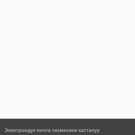
Электрондук почта тизмесине катталуу