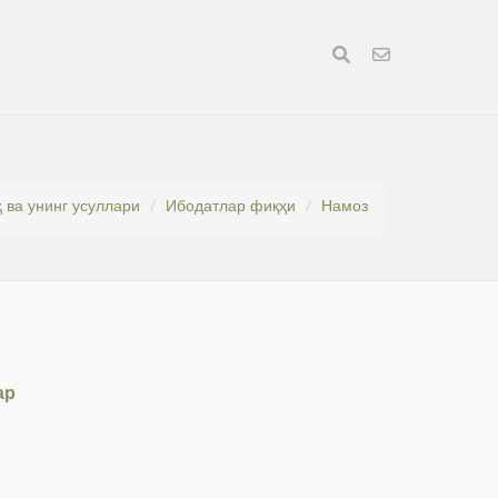
 ва унинг усуллари
Ибодатлар фиқҳи
Намоз
ар