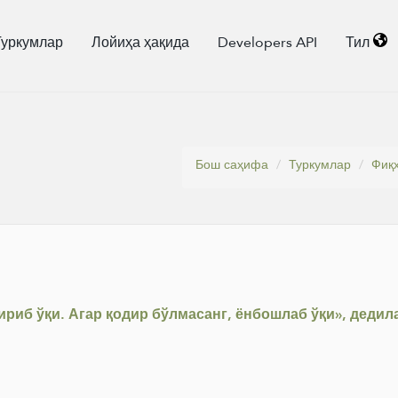
Туркумлар
Лойиҳа ҳақида
Developers API
Тил
Бош саҳифа
Туркумлар
Фиқҳ
тириб ўқи. Агар қодир бўлмасанг, ёнбошлаб ўқи», дедил