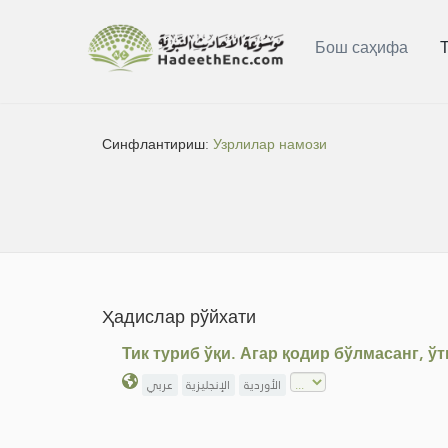
Бош саҳифа
Синфлантириш:
Узрлилар намози
Ҳадислар рўйхати
Тик туриб ўқи. Агар қодир бўлмасанг, ў
الأوردية
الإنجليزية
عربي