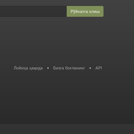
Рўйхатга олиш
Лойиҳа ҳақида
•
Бизга боғланинг
•
API