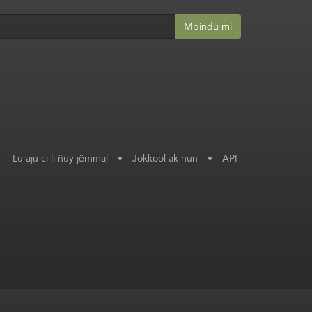
Mbindu mi
Lu aju ci li ñuy jëmmal
•
Jokkool ak nun
•
API