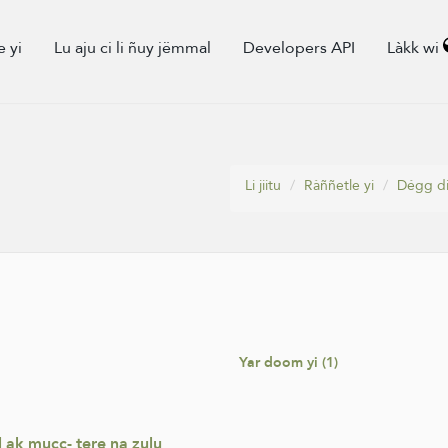
e yi
Lu aju ci li ñuy jëmmal
Developers API
Làkk wi
Li jiitu
Ràññetle yi
Dégg di
Yar doom yi (1)
l ak mucc- tere na zulu