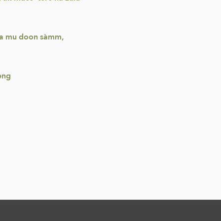
j la mu doon sàmm,
eng