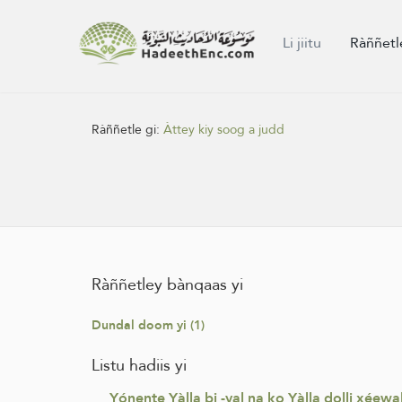
Li jiitu
Ràññetl
Ràññetle gi:
Àttey kiy soog a judd
Ràññetley bànqaas yi
Dundal doom yi (1)
Listu hadiis yi
Yónente Yàlla bi -yal na ko Yàlla dolli xéewa