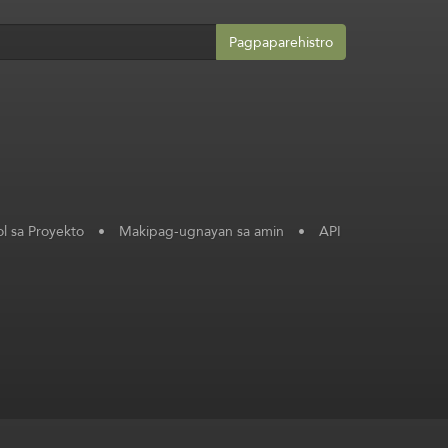
Pagpaparehistro
l sa Proyekto
•
Makipag-ugnayan sa amin
•
API