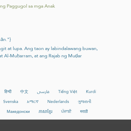
ng Paggugol sa mga Anak
mān."}
angit at lupa. Ang taon ay labindalawang buwan,
 at Al-Muḥarram, at ang Rajab ng Muḍar
हिन्दी
中文
فارسی
Tiếng Việt
Kurdî
Svenska
አማርኛ
Nederlands
ગુજરાતી
Македонски
ភាសាខ្មែរ
ਪੰਜਾਬੀ
मराठी