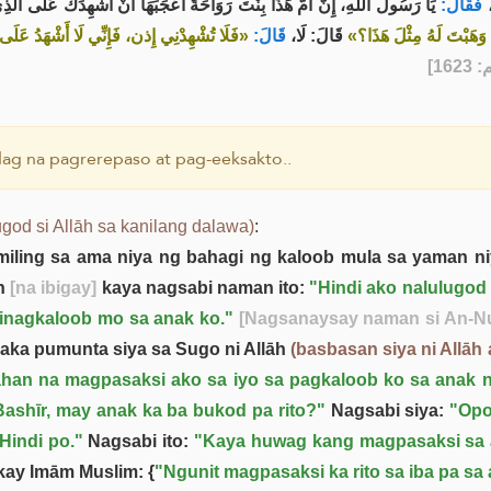
فَقَالَ:
يَا رَسُولَ اللهِ، إِنَّ أُمَّ هَذَا بِنْتَ رَوَاحَةَ أَعْجَبَهَا أَنْ أُشْهِدَكَ عَلَى الَّذِ،
«ْ وَهَبْتَ لَهُ مِثْلَ هَذَا؟
قَالَ: لَا،
قَالَ:
فَلَا تُشْهِدْنِي إِذن، فَإِنِّي لَا أَشْهَدُ عَلَى»
] 
ag na pagrerepaso at pag-eeksakto..
god si Allāh sa kanilang dalawa)
:
miling sa ama niya ng bahagi ng kaloob mula sa yaman ni
on
[na ibigay]
kaya nagsabi naman ito:
"Hindi ako nalulugod
inagkaloob mo sa anak ko."
[Nagsanaysay naman si An-Nu
saka pumunta siya sa Sugo ni Allāh
(basbasan siya ni Allāh
yahan na magpasaksi ako sa iyo sa pagkaloob ko sa anak n
ashīr, may anak ka ba bukod pa rito?"
Nagsabi siya:
"Opo
Hindi po."
Nagsabi ito:
"Kaya huwag kang magpasaksi sa a
kay Imām Muslim: {
"Ngunit magpasaksi ka rito sa iba pa sa 