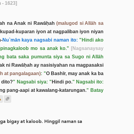
 - 1623]
ah na Anak ni Rawāḥah
(malugod si Allāh sa
kupad-kuparan iyon at nagpaliban iyon niyan
-
Nu`mān kaya nagsabi naman ito:
"Hindi ako
ipinagkaloob mo sa anak ko."
[Nagsanaysay
g bata saka pumunta siya sa Sugo ni Allāh
nak ni Rawāḥah ay nasisiyahan na magpasaksi
āh at pangalagaan)
: "
O Bashīr, may anak ka ba
 dito?
" Nagsabi siya: "
Hindi po.
" Nagsabi ito:
ng pang-aapi at kawalang-katarungan.
" Batay
a bigay at kaloob. Hinggil naman sa