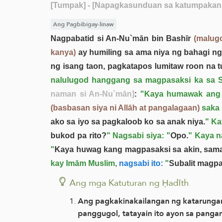
[Tumpak]
- [Napagkasunduan sa katumpakan n
Ang Pagbibigay-linaw
Nagpabatid si An-Nu`mān bin Bashīr
(malugo
kanya)
ay humiling sa ama niya ng bahagi ng
ng isang taon, pagkatapos lumitaw roon na tu
nalulugod hanggang sa magpasaksi ka sa S
naman si An-Nu`mān]
:
"Kaya humawak ang a
(basbasan siya ni Allāh at pangalagaan)
saka 
ako sa iyo sa pagkaloob ko sa anak niya.
" Ka
bukod pa rito?
" Nagsabi siya: "
Opo.
" Kaya na
"
Kaya huwag kang magpasaksi sa akin, samak
kay Imām Muslim,
nagsabi ito:
"
Subalit magpa
Ang mga Katuturan ng Ḥadīth
Ang pagkakinakailangan ng katarungan 
panggugol, tatayain ito ayon sa panga