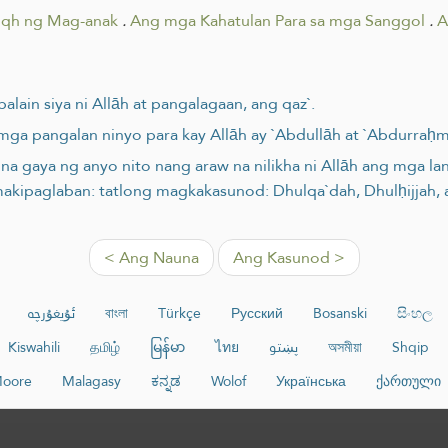
iqh ng Mag-anak
.
Ang mga Kahatulan Para sa mga Sanggol
.
A
palain siya ni Allāh at pangalagaan, ang qaz`.
a mga pangalan ninyo para kay Allāh ay `Abdullāh at `Abdurraḥ
 na gaya ng anyo nito nang araw na nilikha ni Allāh ang mga l
makipaglaban: tatlong magkakasunod: Dhulqa`dah, Dhulḥijjah,
< Ang Nauna
Ang Kasunod >
ئۇيغۇرچە
বাংলা
Türkçe
Русский
Bosanski
සිංහල
Kiswahili
தமிழ்
မြန်မာ
ไทย
پښتو
অসমীয়া
Shqip
oore
Malagasy
ಕನ್ನಡ
Wolof
Українська
ქართული