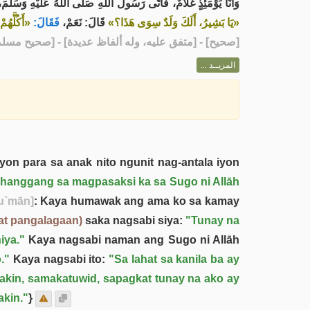
وَأَنَا يَوْمَئِذٍ غُلَامٌ، فَأَتَى رَسُولَ اللهِ صَلَّى اللهُ عَلَيْهِ وَسَلَّمَ،
«يَا بَشِيرُ، أَلَكَ وَلَدٌ سِوَى هَذَا؟»
قَالَ: نَعَمْ،
فَقَالَ:
أَكُلَّهُم»
- [متفق عليه، وله ألفاظ عديدة] - [صحيح مسلم: 1623]
صحيح
[
المزيــد ...
yon para sa anak nito ngunit nag-antala iyon
 hanggang sa magpasaksi ka sa Sugo ni Allāh
`mān]
: Kaya humawak ang ama ko sa kamay
 at pangalagaan)
saka nagsabi siya:
"Tunay na
iya."
Kaya nagsabi naman ang Sugo ni Allāh
."
Kaya nagsabi ito:
"Sa lahat sa kanila ba ay
kin, samakatuwid, sapagkat tunay na ako ay
akin."
}