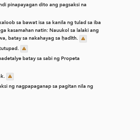
indi pinapayagan dito ang pagsaksi na
oob sa bawat isa sa kanila ng tulad sa iba
mga kasamahan natin: Nauukol sa lalaki ang
a, batay sa nakahayag sa ḥadīth.
atutupad.
adetalye batay sa sabi ng Propeta
ak.
si ng nagpapaganap sa pagitan nila ng