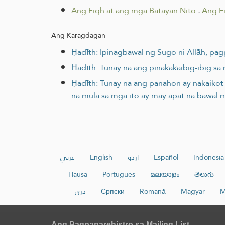
Ang Fiqh at ang mga Batayan Nito
.
Ang F
Ang Karagdagan
Ḥadīth: Ipinagbawal ng Sugo ni Allāh, pag
Ḥadīth: Tunay na ang pinakakaibig-ibig s
Ḥadīth: Tunay na ang panahon ay nakaikot
na mula sa mga ito ay may apat na bawal 
عربي
English
اردو
Español
Indonesia
Hausa
Português
മലയാളം
తెలుగు
دری
Српски
Română
Magyar
M
Ang Pagpaparehistro sa Mailing List