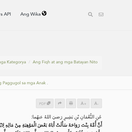
s API
Ang Wika
ga Kategorya
Ang Fiqh at ang mga Batayan Nito
g Paggugol sa mga Anak
.
PDF
+
-
عَنِ النُّعْمَانِ بْنِ بَشِيرٍ رَضيَ اللهُ عنهُما:
أَنَّ أُمَّهُ بِنْتَ رَوَاحَةَ سَأَلَتْ أَبَاهُ بَعْضَ الْمَوْهِبَةِ مِنْ مَالِهِ لِابْن،