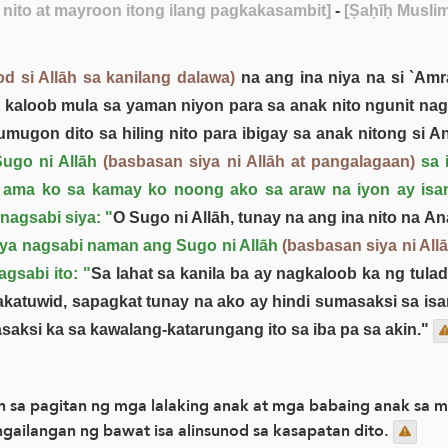
ito at mayroon itong ilang pagkakasambit]
-
[Ṣaḥīḥ Muslim
d si Allāh sa kanilang dalawa)
na ang ina niya na si `Amr
 kaloob mula sa yaman niyon para sa anak nito ngunit nag
mugon dito sa hiling nito para ibigay sa anak nitong si An
ugo ni Allāh
(basbasan siya ni Allāh at pangalagaan)
sa 
ma ko sa kamay ko noong ako sa araw na iyon ay isan
nagsabi siya: "
O Sugo ni Allāh, tunay na ang ina nito na A
ya nagsabi naman ang Sugo ni Allāh
(basbasan siya ni All
gsabi ito: "
Sa lahat sa kanila ba ay nagkaloob ka ng tulad
atuwid, sapagkat tunay na ako ay hindi sumasaksi sa isa
saksi ka sa kawalang-katarungang ito sa iba pa sa akin."
sa pagitan ng mga lalaking anak at mga babaing anak sa mg
ngailangan ng bawat isa alinsunod sa kasapatan dito.