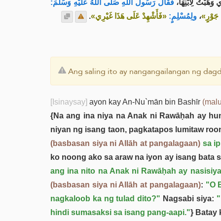
ي وَهَبْتُ لِابْنِهَا
فَقَالَ رَسُولُ اللهِ صَلَّى اللهُ عَلَيْهِ وَسَلَّمَ:
.
«فَأَشْهِدْ عَلَى هَذَا غَيْرِي»
ولِمُسْلِمٍ:
،
« جَوْرٍ
Ang saling ito ay nangangailangan ng dagd
[Isinaysay]
ayon kay An-Nu`mān bin Bashīr
(malu
{Na ang ina niya na Anak ni Rawāḥah ay hu
niyan ng isang taon, pagkatapos lumitaw ro
(basbasan siya ni Allāh at pangalagaan)
sa ip
ko noong ako sa araw na iyon ay isang bata 
ang ina nito na Anak ni Rawāḥah ay nasisi
(basbasan siya ni Allāh at pangalagaan)
:
"O B
nagkaloob ka ng tulad dito?"
Nagsabi siya:
"
hindi sumasaksi sa isang pang-aapi."
} Batay 