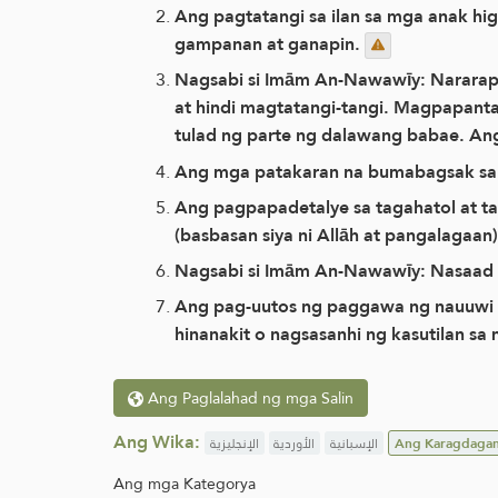
Ang pagtatangi sa ilan sa mga anak hig
gampanan at ganapin.
Nagsabi si Imām An-Nawawīy: Nararap
at hindi magtatangi-tangi. Magpapanta
tulad ng parte ng dalawang babae. An
Ang mga patakaran na bumabagsak sa p
Ang pagpapadetalye sa tagahatol at ta
(basbasan siya ni Allāh at pangalagaa
Nagsabi si Imām An-Nawawīy: Nasaad
Ang pag-uutos ng paggawa ng nauuwi 
hinanakit o nagsasanhi ng kasutilan s
Ang Paglalahad ng mga Salin
Ang Wika:
الإنجليزية
الأوردية
الإسبانية
Ang Karagdaga
Ang mga Kategorya