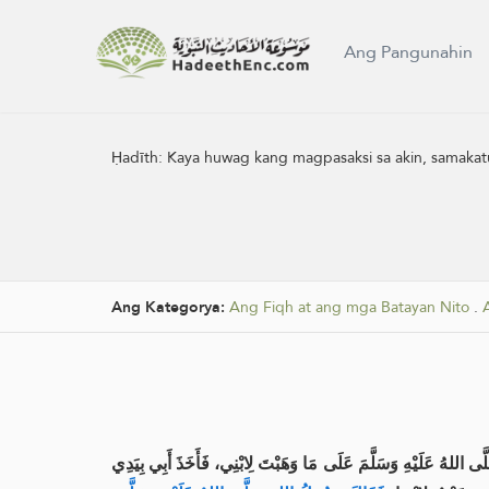
Ang Pangunahin
Ḥadīth:
Kaya huwag kang magpasaksi sa akin, samakatu
Ang Kategorya:
Ang Fiqh at ang mga Batayan Nito
.
 اللهُ عَلَيْهِ وَسَلَّمَ عَلَى مَا وَهَبْتَ لِابْنِي، فَأَخَذَ أَبِي بِيَدِي