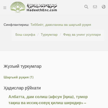
Синфлантириш:
Тиббиёт, даволаниш ва шаръий руқия
Бош саҳифа
Туркумлар
Фиқҳ ва унинг усуллари
Жузъий туркумлар
Шаръий руқия (1)
Ҳадислар рўйхати
Албатта, дам солиш (афсун ўқиш), тумор
тақиш ва иссиқ-совуқ қилиш ширкдир» –