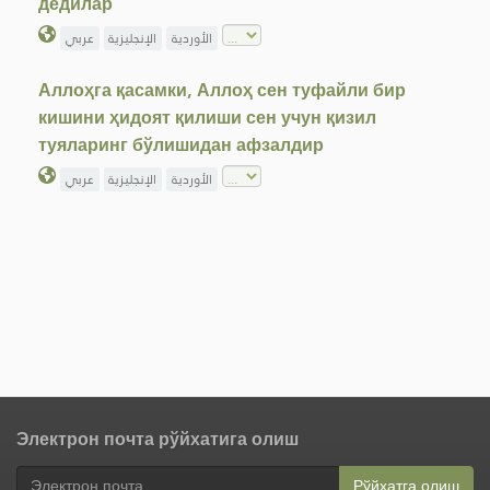
дедилар
الأوردية
الإنجليزية
عربي
Аллоҳга қасамки, Аллоҳ сен туфайли бир
кишини ҳидоят қилиши сен учун қизил
туяларинг бўлишидан афзалдир
الأوردية
الإنجليزية
عربي
Электрон почта рўйхатига олиш
Рўйхатга олиш