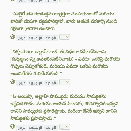
الأوردية
الإنجليزية
عربي
“ఎవరైతే తన కూతుళ్లను జాగ్రత్తగా చూసుకుంటారో మరియు
వారితో దయగా వ్యవహరిస్తారో, వారు అతనికి నరకాగ్ని నుండి
రక్షణగా (తెరగా) ఉంటారు
الأوردية
الإنجليزية
عربي
“నిశ్చయంగా అల్లాహ్ నాకు ఈ విధంగా వహీ చేసినాడు
(దివ్యజ్ఞానాన్ని అవతరింపజేసినాడు) – ఎవరూ ఒకరిపై మరొకరు
గొప్పలు చెప్పుకోకండి, మరియు ఎవరూ ఒకరిని మరొకరు
అణచివేతకు గురిచేయకండి.”
الأوردية
الإنجليزية
عربي
“ఓ ఆయిషా, అల్లాహ్ సౌమ్యుడు మరియు సౌమ్యతను
ఇష్టపడతాడు. మరియు ఆయన హింసకు, కఠినత్వానికి ఇవ్వని
దానిని సౌమ్యతకు ప్రసాదిస్తాడు, మరింకా దేనికీ ఇవ్వని దానిని
సౌమ్యతకు ప్రసాదిస్తాడు.”
الأوردية
الإنجليزية
عربي