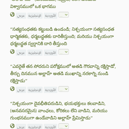
విశ్వాసములో ఒక భాగము
الأوردية
الإنجليزية
عربي
“సత్యసంధతకు కట్టుబడి ఉండండి; నిశ్చయంగా సత్యసంధత
ధార్మికతకు, ధర్మబద్ధతకు దారితీస్తుంది; మరియు నిశ్చయంగా
ధర్మబద్ధత స్వర్గానికి దారి తీస్తుంది
الأوردية
الإنجليزية
عربي
“ఎవరైతే తన సోదరుని పరోక్షములో అతడి గౌరవాన్ని రక్షిస్తాడో,
తీర్పు దినమున అల్లాహ్ అతడి ముఖాన్ని నరకాగ్ని నుండి
రక్షిస్తాడు”
الأوردية
الإنجليزية
عربي
“నిశ్చయంగా దైవభీతిపరుడిని, భయభక్తులు కలవాడిని,
(అనవసరమైన) వాంఛలు, కోరికలు లేని వాడిని, మరియు
గుంభనముగా ఉండేవాడిని అల్లాహ్ ప్రేమిస్తాడు”
الأوردية
الإنجليزية
عربي