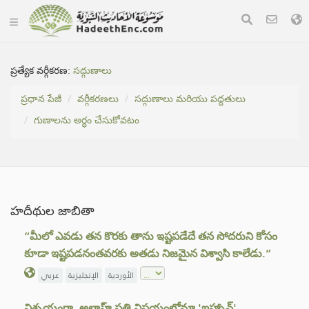
ప్రత్యేక వర్గీకరణ:
సద్గుణాలు
ప్రధాన పేజీ
వర్గీకరణలు
సద్గుణాలు మరియు పద్దతులు
గుణాలను అర్ధం చేసుకోవటం
హదీథుల జాబితా
“మీలో ఎవడు తన కొరకు తాను ఇష్టపడేదే తన సోదరుని కోసం
కూడా ఇష్టపడనంతవరకు అతడు నిజమైన విశ్వాసి కాలేడు.”
الأوردية
الإنجليزية
عربي
నిశ్చయంగా, అల్లాహ్ ప్రతి విషయంలోనూ 'ఇహ్సాన్'