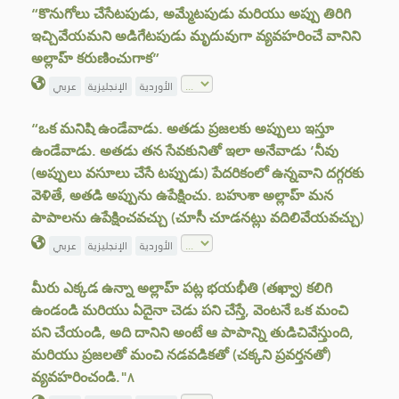
“కొనుగోలు చేసేటపుడు, అమ్మేటపుడు మరియు అప్పు తిరిగి
ఇచ్చివేయమని అడిగేటపుడు మృదువుగా వ్యవహరించే వానిని
అల్లాహ్ కరుణించుగాక”
الأوردية
الإنجليزية
عربي
“ఒక మనిషి ఉండేవాడు. అతడు ప్రజలకు అప్పులు ఇస్తూ
ఉండేవాడు. అతడు తన సేవకునితో ఇలా అనేవాడు ‘నీవు
(అప్పులు వసూలు చేసే టప్పుడు) పేదరికంలో ఉన్నవాని దగ్గరకు
వెళితే, అతడి అప్పును ఉపేక్షించు. బహుశా అల్లాహ్ మన
పాపాలను ఉపేక్షించవచ్చు (చూసీ చూడనట్లు వదిలివేయవచ్చు)
الأوردية
الإنجليزية
عربي
మీరు ఎక్కడ ఉన్నా అల్లాహ్‌ పట్ల భయభీతి (తఖ్వా) కలిగి
ఉండండి మరియు ఏదైనా చెడు పని చేస్తే, వెంటనే ఒక మంచి
పని చేయండి, అది దానిని అంటే ఆ పాపాన్ని తుడిచివేస్తుంది,
మరియు ప్రజలతో మంచి నడవడికతో (చక్కని ప్రవర్తనతో)
వ్యవహరించండి."٨