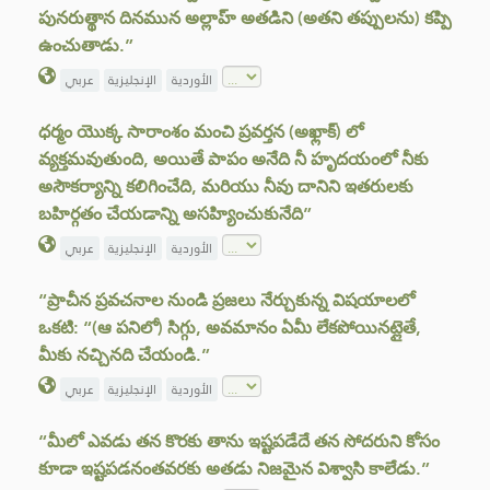
పునరుత్థాన దినమున అల్లాహ్ అతడిని (అతని తప్పులను) కప్పి
ఉంచుతాడు.”
الأوردية
الإنجليزية
عربي
ధర్మం యొక్క సారాంశం మంచి ప్రవర్తన (అఖ్లాక్) లో
వ్యక్తమవుతుంది, అయితే పాపం అనేది నీ హృదయంలో నీకు
అసౌకర్యాన్ని కలిగించేది, మరియు నీవు దానిని ఇతరులకు
బహిర్గతం చేయడాన్ని అసహ్యించుకునేది”
الأوردية
الإنجليزية
عربي
“ప్రాచీన ప్రవచనాల నుండి ప్రజలు నేర్చుకున్న విషయాలలో
ఒకటి: “(ఆ పనిలో) సిగ్గు, అవమానం ఏమీ లేకపోయినట్లైతే,
మీకు నచ్చినది చేయండి.”
الأوردية
الإنجليزية
عربي
“మీలో ఎవడు తన కొరకు తాను ఇష్టపడేదే తన సోదరుని కోసం
కూడా ఇష్టపడనంతవరకు అతడు నిజమైన విశ్వాసి కాలేడు.”