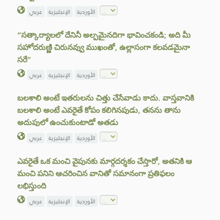
الأوردية
الإنجليزية
عربي
“సత్కార్యాలలో దేనినీ అల్పమైనదిగా భావించకండి; అది మీ
సహోదరుణ్ణి చిరునవ్వు ముఖంతో, ఉల్లాసంగా కలవడమైనా
సరే”
الأوردية
الإنجليزية
عربي
బలశాలి అంటే ఇతరులను చిత్తు చేసేవాడు కాదు. వాస్తవానికి
బలశాలి అంటే ఎవరైతే కోపం కలిగినపుడు, తనను తాను
అదుపులో ఉంచుకుంటాడో అతడు
الأوردية
الإنجليزية
عربي
ఎవరైతే ఒక మంచి వైపునకు మార్గదర్శకం చేస్తారో, అతనికి ఆ
మంచి పనిని ఆచరించిన వానితో సమానంగా ప్రతిఫలం
లభిస్తుంది
الأوردية
الإنجليزية
عربي