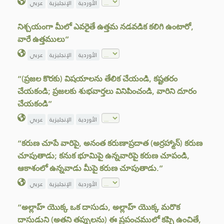
الأوردية
الإنجليزية
عربي
నిశ్చయంగా మీలో ఎవరైతే ఉత్తమ నడవడిక కలిగి ఉంటారో,
వారే ఉత్తములు”
الأوردية
الإنجليزية
عربي
“(ప్రజల కొరకు) విషయాలను తేలిక చేయండి, కష్టతరం
చేయకండి; ప్రజలకు శుభవార్తలు వినిపించండి, వారిని దూరం
చేయకండి”
الأوردية
الإنجليزية
عربي
“కరుణ చూపే వారిపై, అనంత కరుణాప్రదాత (అర్రహ్మాన్) కరుణ
చూపుతాడు; కనుక భూమిపై ఉన్నవారిపై కరుణ చూపండి,
ఆకాశంలో ఉన్నవాడు మీపై కరుణ చూపుతాడు.”
الأوردية
الإنجليزية
عربي
“అల్లాహ్ యొక్క ఒక దాసుడు, అల్లాహ్ యొక్క మరొక
దాసుడుని (అతని తప్పులను) ఈ ప్రపంచములో కప్పి ఉంచితే,