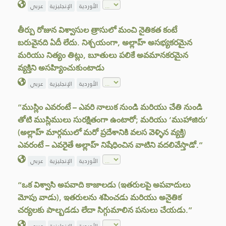
الأوردية
الإنجليزية
عربي
తీర్పు రోజున విశ్వాసుల త్రాసులో మంచి నైతికత కంటే
బరువైనది ఏదీ లేదు. నిశ్చయంగా, అల్లాహ్ అసభ్యకరమైన
మరియు నిత్యం తిట్లు, బూతులు పలికే అవమానకరమైన
వ్యక్తిని అసహ్యించుకుంటాడు
الأوردية
الإنجليزية
عربي
“ముస్లిం ఎవరంటే – ఎవరి నాలుక నుండి మరియు చేతి నుండి
తోటి ముస్లిములు సురక్షితంగా ఉంటారో; మరియు ‘ముహాజిరు’
(అల్లాహ్ మార్గములో మరో ప్రదేశానికి వలస వెళ్ళిన వ్యక్తి)
ఎవరంటే – ఎవరైతే అల్లాహ్ నిషేధించిన వాటిని వదలివేస్తాడో.”
الأوردية
الإنجليزية
عربي
“ఒక విశ్వాసి అపవాది కాజాలడు (ఇతరులపై అపవాదులు
మోపు వాడు), ఇతరులను శపించడు మరియు అనైతిక
చర్యలకు పాల్బడడు లేదా సిగ్గుమాలిన పనులు చేయడు.”