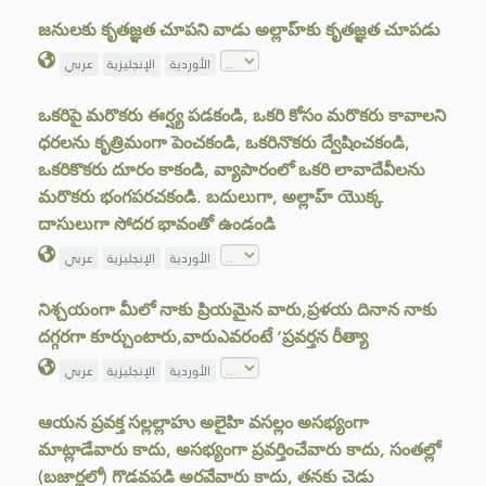
జనులకు కృతజ్ఞత చూపని వాడు అల్లాహ్‌కు కృతజ్ఞత చూపడు
الأوردية
الإنجليزية
عربي
ఒకరిపై మరొకరు ఈర్ష్య పడకండి, ఒకరి కోసం మరొకరు కావాలని
ధరలను కృత్రిమంగా పెంచకండి, ఒకరినొకరు ద్వేషించకండి,
ఒకరికొకరు దూరం కాకండి, వ్యాపారంలో ఒకరి లావాదేవీలను
మరొకరు భంగపరచకండి. బదులుగా, అల్లాహ్ యొక్క
దాసులుగా సోదర భావంతో ఉండండి
الأوردية
الإنجليزية
عربي
నిశ్చయంగా మీలో నాకు ప్రియమైన వారు,ప్రళయ దినాన నాకు
దగ్గరగా కూర్చుంటారు,వారుఎవరంటే ‘ప్రవర్తన రీత్యా
الأوردية
الإنجليزية
عربي
ఆయన ప్రవక్త సల్లల్లాహు అలైహి వసల్లం అసభ్యంగా
మాట్లాడేవారు కాదు, అసభ్యంగా ప్రవర్తించేవారు కాదు, సంతల్లో
(బజార్లలో) గొడవపడి అరవేవారు కాదు, తనకు చెడు