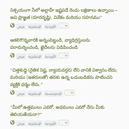
నిశ్చయంగా నీలో అల్లాహ్ ఇష్టపడే రెండు లక్షణాలు ఉన్నాయి –
అవి ప్రాజ్ఞత (దూరదృష్ఠి), వివేకం మరియు సహనము”
الأوردية
الإنجليزية
عربي
ఆకలిగొన్నవారికి అన్నంపెట్టండి, వ్యాధిగ్రస్తులను
పరామర్శించండి, ఖైదీలను విడిపించండి
الأوردية
الإنجليزية
عربي
“చిత్తశుధ్ధి (నైతిక నిష్ట, న్యాయవర్తన) లేని వానికి విశ్వాసం లేదు;
మరియు (ఇతరులతో) తనకు ఉన్న ఒడంబడికను పాటించని
వ్యక్తికి ధర్మం లేదు.”
الإندونيسية
الإنجليزية
عربي
“మీలో ఉత్తములు ఎవరో, అధములు ఎవరో నేను మీకు
తెలియజేయనా?”
الأوردية
الإنجليزية
عربي