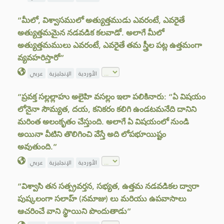
“మీలో, విశ్వాసములో అత్యుత్తముడు ఎవరంటే, ఎవరైతే
అత్యుత్తమమైన నడవడిక కలవాడో. అలాగే మీలో
అత్యుత్తమములు ఎవరంటే, ఎవరైతే తమ స్త్రీల పట్ల ఉత్తమంగా
వ్యవహరిస్తారో”
الأوردية
الإنجليزية
عربي
“ప్రవక్త సల్లల్లాహు అలైహి వసల్లం ఇలా పలికినారు: “ఏ విషయం
లోనైనా సౌమ్యత, దయ, కనికరం కలిగి ఉండటమనేది దానిని
మరింత అలంకృతం చేస్తుంది. అలాగే ఏ విషయంలో నుండి
అయినా వీటిని తొలిగించి వేస్తే అది లోపభూయిష్టం
అవుతుంది.”
الأوردية
الإنجليزية
عربي
“విశ్వాసి తన సత్ప్రవర్తన, సభ్యత, ఉత్తమ నడవడికల ద్వారా
పుష్కలంగా సలాహ్ (నమాజు) లు మరియు ఉపవాసాలు
ఆచరించే వాని స్థాయిని పొందుతాడు”