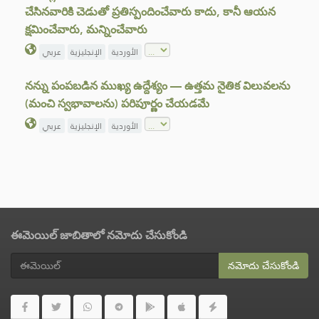
చేసినవారికి చెడుతో ప్రతిస్పందించేవారు కాదు, కానీ ఆయన
క్షమించేవారు, మన్నించేవారు
الأوردية
الإنجليزية
عربي
నన్ను పంపబడిన ముఖ్య ఉద్దేశ్యం — ఉత్తమ నైతిక విలువలను
(మంచి స్వభావాలను) పరిపూర్ణం చేయడమే
الأوردية
الإنجليزية
عربي
ఈమెయిల్ జాబితాలో నమోదు చేసుకోండి
నమోదు చేసుకోండి