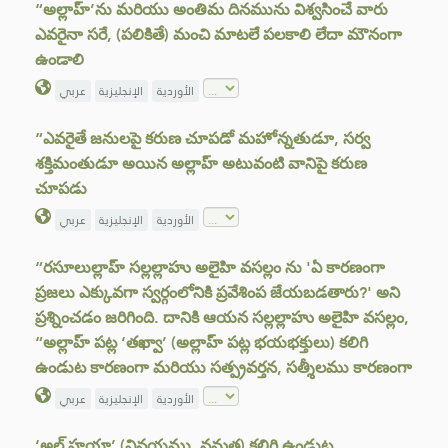
“అల్లాహ్’ను మరియు అంతిమ దినమును విశ్వసించే వారు
ఎవరైనా సరే, (పలికితే) మంచి మాటలే పలకాలి లేదా మౌనంగా
ఉండాలి
الأوردية
الإنجليزية
عربي
“ఎవరైతే జనులపై కరుణ చూపడో మహోన్నతుడూ, సర్వ
శక్తిమంతుడూ అయిన అల్లాహ్ అటువంటి వానిపై కరుణ
చూపడు
الأوردية
الإنجليزية
عربي
“రసూలుల్లాహ్ సల్లల్లాహు అలైహి వసల్లం ను 'ఏ కారణంగా
ప్రజలు ఎక్కువగా స్వర్గంలోనికి ప్రవేశింప జేయబడతారు?' అని
ప్రశ్నించడం జరిగింది. దానికి ఆయన సల్లల్లాహు అలైహి వసల్లం,
“అల్లాహ్ పట్ల ‘తఖ్వా’ (అల్లాహ్ పట్ల భయభక్తులు) కలిగి
ఉండుట కారణంగా మరియు సత్ప్రవర్తన, సత్శీలము కారణంగా
الأوردية
الإنجليزية
عربي
‘అల్ హయా’ (వినయము, నమ్రత) కలిగి ఉండుట