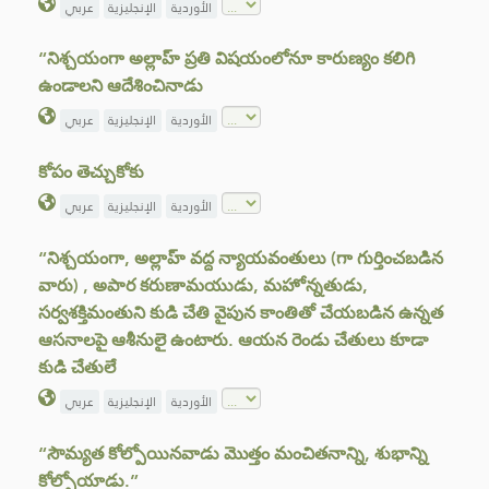
الأوردية
الإنجليزية
عربي
“నిశ్చయంగా అల్లాహ్ ప్రతి విషయంలోనూ కారుణ్యం కలిగి
ఉండాలని ఆదేశించినాడు
الأوردية
الإنجليزية
عربي
కోపం తెచ్చుకోకు
الأوردية
الإنجليزية
عربي
“నిశ్చయంగా, అల్లాహ్ వద్ద న్యాయవంతులు (గా గుర్తించబడిన
వారు) , అపార కరుణామయుడు, మహోన్నతుడు,
సర్వశక్తిమంతుని కుడి చేతి వైపున కాంతితో చేయబడిన ఉన్నత
ఆసనాలపై ఆశీనులై ఉంటారు. ఆయన రెండు చేతులు కూడా
కుడి చేతులే
الأوردية
الإنجليزية
عربي
“సౌమ్యత కోల్పోయినవాడు మొత్తం మంచితనాన్ని, శుభాన్ని
కోల్పోయాడు.”