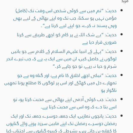
مزید
حدیث: ”تم میں سے کوئی شخص اس وقت تک (کامل)
مؤمن نہیں ہو سکتا، جب تک وہ اپنے بھائی کے لیے بھی
وہی پسند نہ کرے، جو اپنے لیے کرتا ہے“۔
حدیث: ”بے شک اللہ نے ہر کام کو اچھے طریقے سے کرنا
ضروری قرار دیا ہے
حدیث: ”پہلے کے انبیا علیہم السلام کے کلام سے جو باتیں
لوگوں نے حاصل کیں، ان میں سے ایک یہ ہے کہ جب تیرے اندر
شرم و حیا نہ رہے، تو جو چاہے کر۔“
حدیث: ”نیکی اچھے اخلاق کا نام ہے، اور گناہ وہ ہے جو
تمھارے دل میں کھٹکے اور اس پر لوگوں کا مطلع ہونا تمھیں
ناگوار ہو
حدیث: جب کوئی آدمی اپنے بھائی سے محبت کرتا ہو، تو
اسے بتا دے کہ وہ اس سے محبت کرتا ہے۔
حدیث: پانچوں نمازیں، ایک جمعہ دوسرے جمعہ تک اور ایک
رمضان دوسرے رمضان تک اپنے مابین سرزد ہونے والے گناہوں
کا کفارہ بن جاتے ہیں، بشرطے کہ کبیرہ گناہوں سے اجتناب کیا