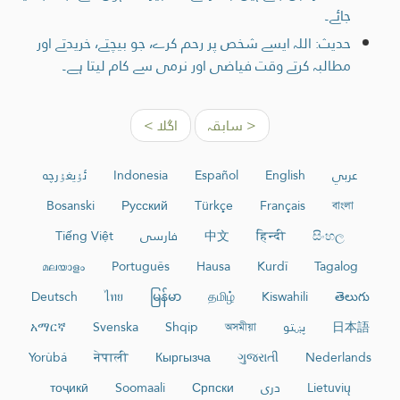
جائے۔
حدیث: اللہ ایسے شخص پر رحم کرے، جو بیچتے، خریدتے اور
مطالبہ کرتے وقت فیاضی اور نرمی سے کام لیتا ہے۔
< سابقہ
اگلا >
عربي
English
Español
Indonesia
ئۇيغۇرچە
Bosanski
Русский
Türkçe
Français
বাংলা
සිංහල
हिन्दी
中文
فارسی
Tiếng Việt
മലയാളം
Português
Hausa
Kurdî
Tagalog
Deutsch
ไทย
မြန်မာ
தமிழ்
Kiswahili
తెలుగు
日本語
پښتو
অসমীয়া
Shqip
Svenska
አማርኛ
Yorùbá
नेपाली
Кыргызча
ગુજરાતી
Nederlands
Lietuvių
دری
Српски
Soomaali
тоҷикӣ