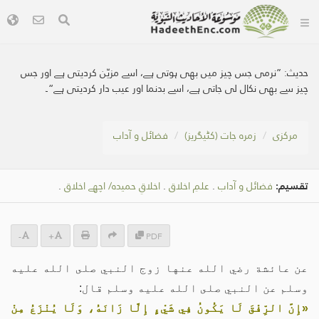
حدیث:
”نرمی جس چیز میں بھی ہوتی ہے، اسے مزیّن کردیتی ہے اور جس
چیز سے بھی نکال لی جاتی ہے، اسے بدنما اور عیب دار کردیتی ہے“۔
مرکزی
زمرہ جات (کٹیگریز)
فضائل و آداب
تقسیم:
فضائل و آداب
.
علمِ اخلاق
.
اخلاقِ حمیدہ/ اچھے اخلاق
.
-
+
PDF
عن عائشة رضي الله عنها زوج النبي صلى الله عليه
وسلم عن النبي صلى الله عليه وسلم قال:
«إِنَّ الرِّفْقَ لَا يَكُونُ فِي شَيْءٍ إِلَّا زَانَهُ، وَلَا يُنْزَعُ مِنْ