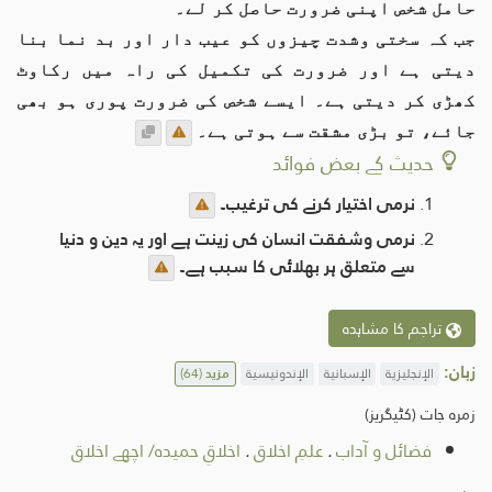
حامل شخص اپنی ضرورت حاصل کر لے۔
جب کہ سختی وشدت چیزوں کو عیب دار اور بد نما بنا
دیتی ہے اور ضرورت کی تکمیل کی راہ میں رکاوٹ
کھڑی کر دیتی ہے۔ ایسے شخص کی ضرورت پوری ہو بھی
جائے، تو بڑی مشقت سے ہوتی ہے۔
حدیث کے بعض فوائد
نرمی اختیار کرنے کی ترغیب۔
نرمی وشفقت انسان کی زینت ہے اور یہ دین و دنیا
سے متعلق ہر بھلائی کا سبب ہے۔
تراجم کا مشاہدہ
زبان:
الإنجليزية
الإسبانية
الإندونيسية
مزید
(64)
زمرہ جات (کٹیگریز)
فضائل و آداب
.
علمِ اخلاق
.
اخلاقِ حمیدہ/ اچھے اخلاق