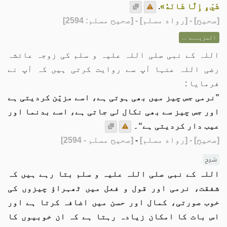
شَيْءٍ إِلَّا شَانَهُ»
.
[
صحيح
] - [رواه مسلم] - [صحيح مسلم: 2594]
المزيــد ...
اللہ کے نبی صلی اللہ علیہ و سلم کی زوجہ عائشہ
رضی اللہ عنہا آپ سے روایت کرتی ہیں کہ آپ نے
فرمایا :
”نرمی جس چیز میں بھی ہوتی ہے، اسے مزیّن کردیتی ہے
اور جس چیز سے بھی نکال لی جاتی ہے، اسے بدنما اور
عیب دار کردیتی ہے“۔
[صحيح]
- [رواه مسلم]
-
[صحيح مسلم - 2594]
شرح
اللہ کے نبی صلی اللہ علیہ و سلم بتا رہے ہیں کہ
شفقت، نرمی اور قول و فعل میں ٹھہراؤ چیزوں کی
خوب صورتی، کمال اور حسن میں اضافہ کرتا ہے اور
اس بات کا امکان زیادہ رہتا ہے کہ ان خوبیوں کا