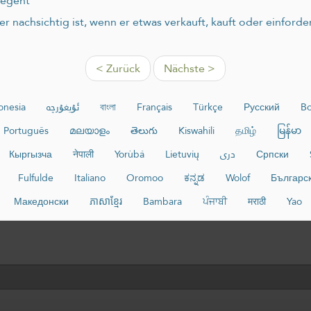
begeht
 nachsichtig ist, wenn er etwas verkauft, kauft oder einforde
< Zurück
Nächste >
onesia
ئۇيغۇرچە
বাংলা
Français
Türkçe
Русский
Bo
Português
മലയാളം
తెలుగు
Kiswahili
தமிழ்
မြန်မာ
Кыргызча
नेपाली
Yorùbá
Lietuvių
دری
Српски
Fulfulde
Italiano
Oromoo
ಕನ್ನಡ
Wolof
Българс
Македонски
ភាសាខ្មែរ
Bambara
ਪੰਜਾਬੀ
मराठी
Yao