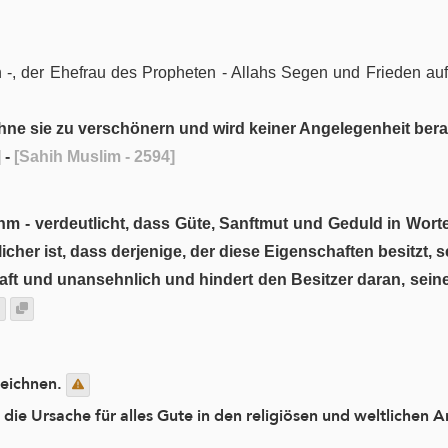
n -, der Ehefrau des Propheten - Allahs Segen und Frieden auf i
ohne sie zu verschönern und wird keiner Angelegenheit berau
]
-
[Sahih Muslim - 2594]
hm - verdeutlicht, dass Güte, Sanftmut und Geduld in Wort
her ist, dass derjenige, der diese Eigenschaften besitzt, s
ft und unansehnlich und hindert den Besitzer daran, seine 
zeichnen.
die Ursache für alles Gute in den religiösen und weltlichen 