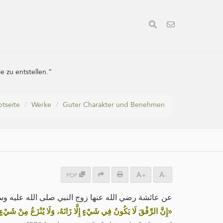
 zu entstellen.“
tseite
Werke
Guter Charakter und Benehmen
PDF
+
-
عن عائشة رضي الله عنها زوج النبي صلى الله عليه و:
إِنَّ الرِّفْقَ لَا يَكُونُ فِي شَيْءٍ إِلَّا زَانَهُ، وَلَا يُنْزَعُ مِنْ شَيْءٍ »