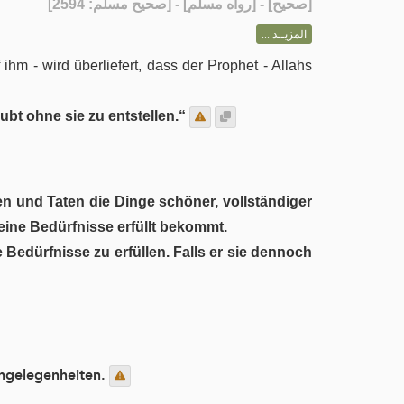
] - [رواه مسلم] - [صحيح مسلم: 2594]
صحيح
[
المزيــد ...
hm - wird überliefert, dass der Prophet - Allahs
bt ohne sie zu entstellen.“
en und Taten die Dinge schöner, vollständiger
eine Bedürfnisse erfüllt bekommt.
Bedürfnisse zu erfüllen. Falls er sie dennoch
Angelegenheiten.