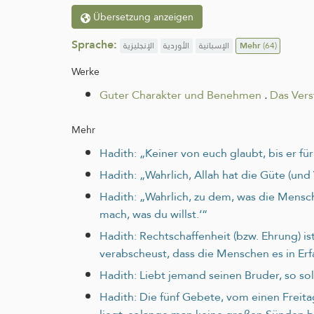
Übersetzung anzeigen
Sprache:
الإنجليزية
الأوردية
الإسبانية
Mehr
(64)
Werke
Guter Charakter und Benehmen
.
Das Vers
Mehr
Hadith: „Keiner von euch glaubt, bis er fü
Hadith: „Wahrlich, Allah hat die Güte (und
Hadith: „Wahrlich, zu dem, was die Mensc
mach, was du willst.‘“
Hadith: Rechtschaffenheit (bzw. Ehrung) i
verabscheust, dass die Menschen es in Er
Hadith: Liebt jemand seinen Bruder, so soll
Hadith: Die fünf Gebete, vom einen Freit