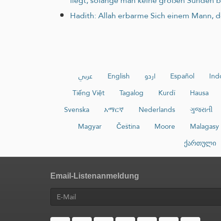
liegt, solange man keine großen Sünden 
Hadith: Allah erbarme Sich einem Mann, der
عربي
English
اردو
Español
Ind
Tiếng Việt
Tagalog
Kurdî
Hausa
Svenska
አማርኛ
Nederlands
ગુજરાતી
Magyar
Čeština
Moore
Malagasy
ქართული
Email-Listenanmeldung