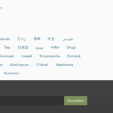
rt
sanski
සිංහල
हिन्दी
中文
فارسی
ไทย
日本語
پښتو
অসমীয়া
Shqip
Soomaali
тоҷикӣ
Kinyarwanda
Română
ки
Azərbaycan
O‘zbek
Українська
Kurmancî
Anmelden