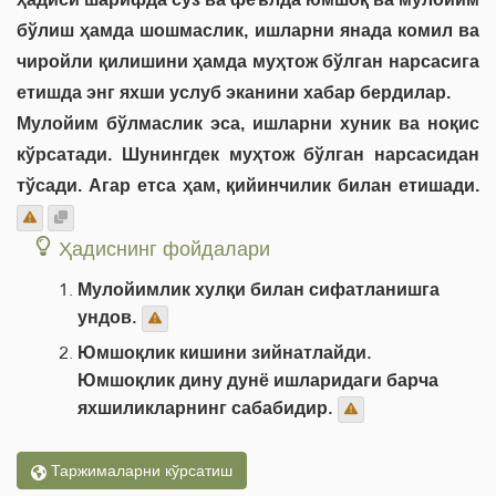
бўлиш ҳамда шошмаслик, ишларни янада комил ва
чиройли қилишини ҳамда муҳтож бўлган нарсасига
етишда энг яхши услуб эканини хабар бердилар.
Мулойим бўлмаслик эса, ишларни хуник ва ноқис
кўрсатади. Шунингдек муҳтож бўлган нарсасидан
тўсади. Агар етса ҳам, қийинчилик билан етишади.
Ҳадиснинг фойдалари
Мулойимлик хулқи билан сифатланишга
ундов.
Юмшоқлик кишини зийнатлайди.
Юмшоқлик дину дунё ишларидаги барча
яхшиликларнинг сабабидир.
Таржималарни кўрсатиш