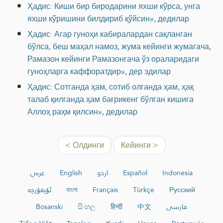
Ҳадис: Киши бир биродарини яхши кўрса, унга
яхши кўришини билдириб қўйсин», дедилар
Ҳадис: Агар гуноҳи кабиралардан сақланган
бўлса, беш маҳал намоз, жума кейинги жумагача,
Рамазон кейинги Рамазонгача ўз ораларидаги
гуноҳларга каффоратдир», дер эдилар
Ҳадис: Сотганда ҳам, сотиб олганда ҳам, ҳақ
талаб қилганда ҳам бағрикенг бўлган кишига
Аллоҳ раҳм қилсин», дедилар
< Олдинги
Кейинги >
عربي
English
اردو
Español
Indonesia
ئۇيغۇرچە
বাংলা
Français
Türkçe
Русский
Bosanski
සිංහල
हिन्दी
中文
فارسی