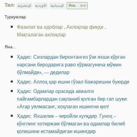
Тил:
الإنجليزية
الأوردية
الإسبانية
Яна...
(64)
Туркумлар
Фазилат ва одоблар
.
Ахлоқлар фиқҳи
.
Мақталаган ахлоқлар
Яна...
Ҳадис: Сизлардан биронтангиз ўзи яхши кўрган
нарсани биродарига раво кўрмагунича мўмин
бўлмайди», — дедилар
Ҳадис: Аллоҳ ҳар ишни гўзал бажаришни буюрди
Ҳадис: Одамлар орасида аввалги
пайғамбарлардан сақланиб қолган бир гап шуки:
«Агар уялмасанг, хоҳлаган ишингни қил!
Ҳадис: Яхшилик – чиройли хулқдир. Гуноҳ –
кўнглинг хотиржам бўлмаган ва одамлар билиб
қолишини истамайдиган ишингдир