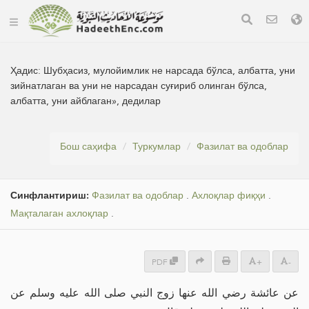
Ҳадис:
Шубҳасиз, мулойимлик не нарсада бўлса, албатта, уни
зийнатлаган ва уни не нарсадан суғириб олинган бўлса,
албатта, уни айблаган», дедилар
Бош саҳифа
Туркумлар
Фазилат ва одоблар
Синфлантириш:
Фазилат ва одоблар
.
Ахлоқлар фиқҳи
.
Мақталаган ахлоқлар
.
PDF
+
-
عن عائشة رضي الله عنها زوج النبي صلى الله عليه وسلم عن