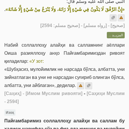
النبي صلى الله عليه وسلم قال:
.
«إِنَّ الرِّفْقَ لَا يَكُونُ فِي شَيْءٍ إِلَّا زَانَهُ، وَلَا يُنْزَعُ مِنْ شَيْءٍ إِلَّا شَانَهُ»
] - [رواه مسلم] - [صحيح مسلم: 2594]
صحيح
[
المزيــد ...
Набий соллаллоҳу алайҳи ва салламнинг аёллари
Оиша разияллоҳу анҳо Пайғамбаримиздан ривоят
қиладилар:
«У зот:
«Шубҳасиз, мулойимлик не нарсада бўлса, албатта, уни
зийнатлаган ва уни не нарсадан суғириб олинган бўлса,
албатта, уни айблаган»
, дедилар.
[Саҳиҳ]
- [Имом Муслим ривояти]
-
[Саҳиҳи Муслим
- 2594]
Изоҳ
Пайғамбаримиз соллаллоҳу алайҳи ва саллам бу
ҳадиси шарифда сўз ва феълда юмшоқ ва мулойим