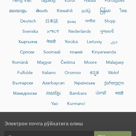
Tiếng Việt
Tagalog
Kurdî
Hausa
Português
മലയാളം
తెలుగు
Kiswahili
தமிழ்
မြန်မာ
ไทย
Deutsch
日本語
پښتو
অসমীয়া
Shqip
Svenska
አማርኛ
Nederlands
ગુજરાતી
Кыргызча
नेपाली
Yorùbá
Lietuvių
دری
Српски
Soomaali
тоҷикӣ
Kinyarwanda
Română
Magyar
Čeština
Moore
Malagasy
Fulfulde
Italiano
Oromoo
ಕನ್ನಡ
Wolof
Български
Azərbaycan
Українська
ქართული
Македонски
ភាសាខ្មែរ
Bambara
ਪੰਜਾਬੀ
मराठी
Yao
Kurmancî
Электрон почта рўйхатига олиш