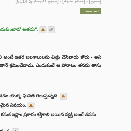
] - [متفق عليه] - [صحيح البخاري: 6114]
صحيح
[
المزيــد ...
 ఉంచుకుంటాడో అతడు"
.
ాలి అంటే ఇతర బలశాలులను చిత్తు చేసేవాడు కాేదు - అని
ంగా తానే శ్రమించేవాడు. ఎందుకంటే ఆ పోరాటం తనను తాను
ండడం యొక్క ఘనత తెలుస్తున్నది.
 ఘనమైన విషయం.
నుక ఇస్లాం ప్రకారం శక్తిశాలి అయిన వ్యక్తి అంటే తనను