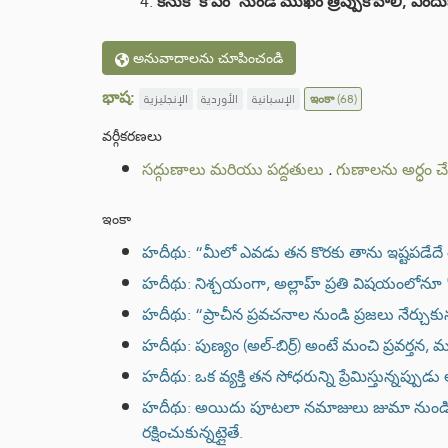
కనుక 'కోపం' నుండి ముఖం త్రిప్పుకోవాలి, ఎందుక
అనువాదాలను చూపించండి
భాష:
الإنجليزية
الأوردية
الإسبانية
ఇంకా
(68)
వర్గీకరణలు
సద్గుణాలు మరియు పద్దతులు
.
గుణాలను అర్ధం 
ఇంకా
హదీథు: “మీలో ఎవడు తన కొరకు తాను ఇష్టపడేదే
హదీథు: నిశ్చయంగా, అల్లాహ్ ప్రతి విషయంలోనూ 
హదీథు: “ప్రాచీన ప్రవచనాల నుండి ప్రజలు నేర్చు
హదీథు: పుణ్యం (అల్-బిర్ర్) అంటే మంచి ప్రవర్తన
హదీథు: ఒక వ్యక్తి తన సోధరున్ని ప్రేమిస్తున్నప్
హదీథు: అయిదు పూటలా నమాజులు జుమా నుండి జు
రక్షించుకున్నట్లైతే.