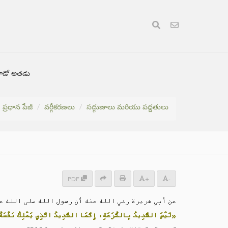
ంటాడో అతడు
ప్రధాన పేజీ
వర్గీకరణలు
సద్గుణాలు మరియు పద్దతులు
PDF
+
-
عن أبي هريرة رضي الله عنه أن رسول الله صلى الله :
لَيْسَ الشَّدِيدُ بِالصُّرَعَةِ، إِنَّمَا الشَّدِيدُ الَّذِي يَمْلِكُ نَفْسَهُ»