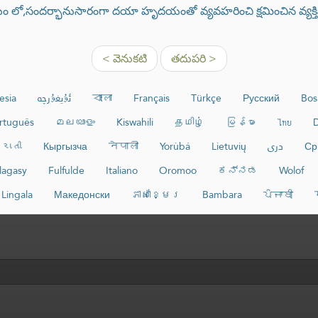
 లో,సందర్భానుసారంగా దయా హృదయంతో వ్యవహరించి క్షమించిన వ్యక్తిని 
< వెనుకటి
తదుపరి >
esia
ئۇيغۇرچە
বাংলা
Français
Türkçe
Русский
Bos
rtuguês
മലയാളം
Kiswahili
தமிழ்
မြန်မာ
ไทย
D
રાતી
Кыргызча
नेपाली
Yorùbá
Lietuvių
دری
Ср
lagasy
Fulfulde
Italiano
Oromoo
ಕನ್ನಡ
Wolof
Lingala
Македонски
ភាសាខ្មែរ
Bambara
ਪੰਜਾਬੀ