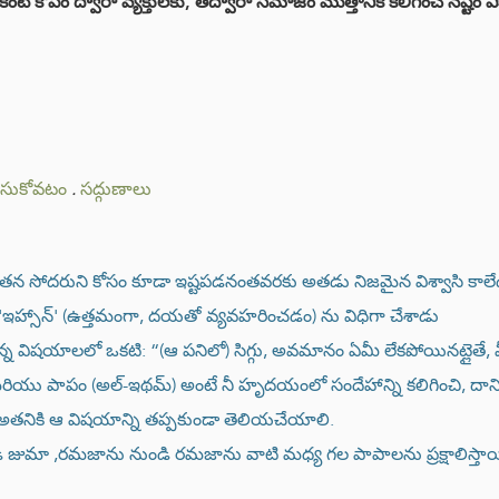
ంటే కోపం ద్వారా వ్యక్తులకు, తద్వారా సమాజం మొత్తానికి కలిగించే నష్టం ఎ
చేసుకోవటం
.
సద్గుణాలు
 తన సోదరుని కోసం కూడా ఇష్టపడనంతవరకు అతడు నిజమైన విశ్వాసి కాలే
'ఇహ్సాన్' (ఉత్తమంగా, దయతో వ్యవహరించడం) ను విధిగా చేశాడు
కున్న విషయాలలో ఒకటి: “(ఆ పనిలో) సిగ్గు, అవమానం ఏమీ లేకపోయినట్లైతే,
, మరియు పాపం (అల్-ఇథమ్) అంటే నీ హృదయంలో సందేహాన్ని కలిగించి, దానిన
పుడు అతనికి ఆ విషయాన్ని తప్పకుండా తెలియచేయాలి.
మా ,రమజాను నుండి రమజాను వాటి మధ్య గల పాపాలను ప్రక్షాలిస్తాయి