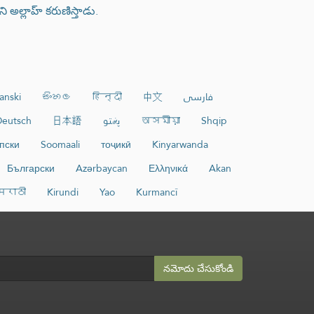
అల్లాహ్ కరుణిస్తాడు.
anski
සිංහල
हिन्दी
中文
فارسی
eutsch
日本語
پښتو
অসমীয়া
Shqip
пски
Soomaali
тоҷикӣ
Kinyarwanda
Български
Azərbaycan
Ελληνικά
Akan
मराठी
Kirundi
Yao
Kurmancî
నమోదు చేసుకోండి