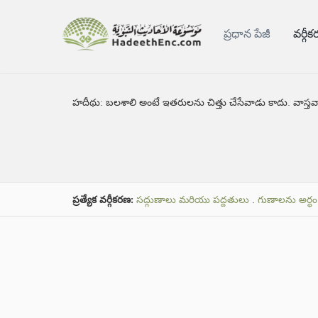
ప్రధాన పేజీ
వర్గీ
హదీథు:
బలశాలి అంటే ఇతరులను చిత్తు చేసేవాడు కాదు. వాస్
ప్రత్యేక వర్గీకరణ:
సద్గుణాలు మరియు పద్దతులు
.
గుణాలను అర్ధ