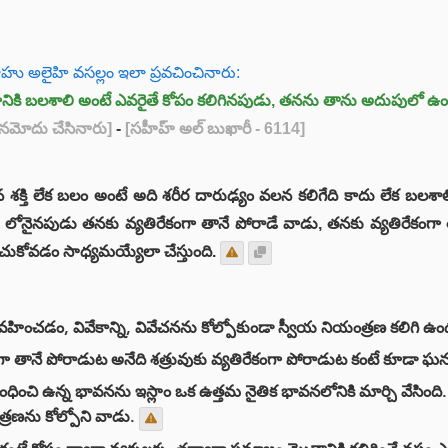
ల్లాహు అలైహి వసల్లం ఇలా ప్రవచించినారు:
తవానికి బలశాలి అంటే ఎవరైతే కోపం కలిగినపుడు, తనను తాను అదుపులో
 నమోదు చేసినారు]
-
[సహీహ్ అల్ బుఖారీ - 6114]
న శక్తి లేక బలం అంటే అది శరీర దారుఢ్యం వలన కలిగేది కాదు లేక బలశ
పానికి లోనైనపుడు తనకు వ్యతిరేకంగా తానే పోరాడే వాడు, తనకు వ్యతిరేక
కోవడం సాధ్యమయ్యేలా చేస్తుంది.
హించడం, వివేకాన్ని, వివేచనను కోల్పోకుండా స్వీయ నియంత్రణ కలిగి ఉ
ంగా తానే పోరాడుట అనేది శత్రువుకు వ్యతిరేకంగా పోరాడుట కంటే కూడా
బంధించి ఉన్న భావనను ఇస్లాం ఒక ఉత్తమ నైతిక భావనలోనికి మార్చి వేసింది. క
రణను కోల్పోని వాడు.