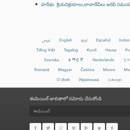
హదీథు: క్రియవిక్రయాలు,లావాదేవీలు జరిపే సమయం
عربي
English
اردو
Español
Indon
Tiếng Việt
Tagalog
Kurdî
Hausa
Po
Svenska
አማርኛ
Nederlands
ગુજ
Română
Magyar
Čeština
Moore
Ma
O‘zbek
Українська
ქართული
ఈమెయిల్ జాబితాలో నమోదు చేసుకోండి