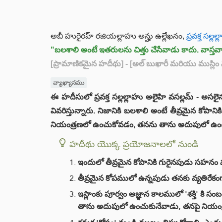
అబీ హురైరహ్ రజియల్లాహు అన్హు ఉల్లేఖనం,
ప్రవక్త సల్ల
"బలశాలి అంటే ఇతరులను చిత్తు చేసేవాడు కాదు. వాస్
[ప్రామాణికమైన హదీథు]
- [అల్ బుఖారీ మరియు ముస్లిం
వ్యాఖ్యానము
ఈ హదీసులో ప్రవక్త సల్లల్లాహు అలైహి వసల్లమ్ - అసలై
వివరిస్తున్నారు. నిజానికి బలశాలి అంటే తీవ్రమైన కో
నియంత్రణలో ఉంచుకోవడం, తనను తాను అదుపులో ఉంచు
హదీథు యొక్క ప్రయోజనాలలో నుండి
ఇందులో తీవ్రమైన కోపానికి గురైనపుడు సహనం వ
తీవ్రమైన కోపములో ఉన్నపుడు తనకు వ్యతిరేక
ఇస్లాంకు పూర్వం అజ్ఞాన కాలములో 'శక్తి' కి సం
తాను అదుపులో ఉంచుకునేవాడు, తనపై నియంత్