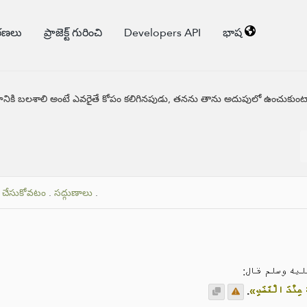
కరణలు
ప్రాజెక్ట్ గురించి
Developers API
భాష
తవానికి బలశాలి అంటే ఎవరైతే కోపం కలిగినపుడు, తనను తాను అదుపులో ఉంచుకు
ం చేసుకోవటం
.
సద్గుణాలు
.
عليه وسلم قال
.
« عِنْدَ الْغَضَبِ