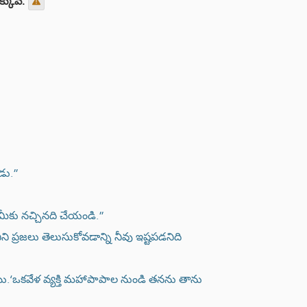
క్కువ.
డు.”
 మీకు నచ్చినది చేయండి.”
ి ప్రజలు తెలుసుకోవడాన్ని నీవు ఇష్టపడనిది
.‘ఒకవేళ వ్యక్తి మహాపాపాల నుండి తనను తాను