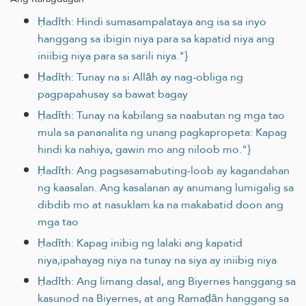
Ḥadīth: Hindi sumasampalataya ang isa sa inyo
hanggang sa ibigin niya para sa kapatid niya ang
iniibig niya para sa sarili niya."}
Ḥadīth: Tunay na si Allāh ay nag-obliga ng
pagpapahusay sa bawat bagay
Ḥadīth: Tunay na kabilang sa naabutan ng mga tao
mula sa pananalita ng unang pagkapropeta: Kapag
hindi ka nahiya, gawin mo ang niloob mo."}
Ḥadīth: Ang pagsasamabuting-loob ay kagandahan
ng kaasalan. Ang kasalanan ay anumang lumigalig sa
dibdib mo at nasuklam ka na makabatid doon ang
mga tao
Ḥadīth: Kapag inibig ng lalaki ang kapatid
niya,ipahayag niya na tunay na siya ay iniibig niya
Ḥadīth: Ang limang dasal, ang Biyernes hanggang sa
kasunod na Biyernes, at ang Ramaḍān hanggang sa