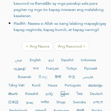
kasunod na Ramaḍān ay mga panakip-sala para
pagitan ng mga ito kapag iniwasan ang malalaking
kasalanan.
Ḥadīth: Naawa si Allah sa isang lalaking mapagbigay
kapag nagtinda, kapag bumili, at kapag naningil.
< Ang Nauna
Ang Kasunod >
عربي
English
اردو
Español
Indonesia
ئۇيغۇرچە
বাংলা
Français
Türkçe
Русский
Bosanski
සිංහල
हिन्दी
中文
فارسی
Tiếng Việt
Kurdî
Hausa
Português
മലയാളം
తెలుగు
Kiswahili
தமிழ்
မြန်မာ
ไทย
Deutsch
日本語
پښتو
অসমীয়া
Shqip
Svenska
አማርኛ
Nederlands
ગુજરાતી
Кыргызча
नेपाली
Yorùbá