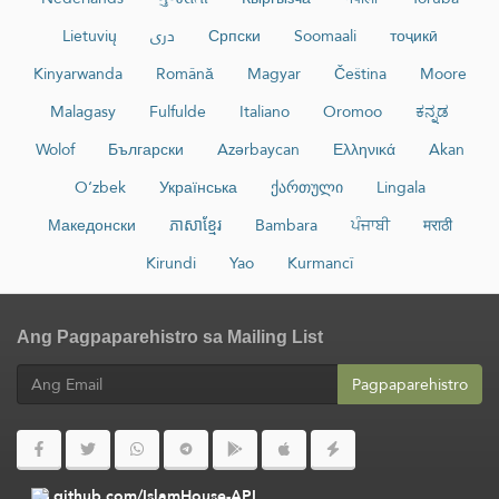
Lietuvių
دری
Српски
Soomaali
тоҷикӣ
Kinyarwanda
Română
Magyar
Čeština
Moore
Malagasy
Fulfulde
Italiano
Oromoo
ಕನ್ನಡ
Wolof
Български
Azərbaycan
Ελληνικά
Akan
O‘zbek
Українська
ქართული
Lingala
Македонски
ភាសាខ្មែរ
Bambara
ਪੰਜਾਬੀ
मराठी
Kirundi
Yao
Kurmancî
Ang Pagpaparehistro sa Mailing List
Pagpaparehistro
github.com/IslamHouse-API