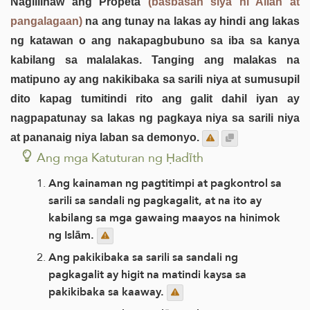
Naglilinaw ang Propeta
(basbasan siya ni Allāh at
pangalagaan)
na ang tunay na lakas ay hindi ang lakas
ng katawan o ang nakapagbubuno sa iba sa kanya
kabilang sa malalakas. Tanging ang malakas na
matipuno ay ang nakikibaka sa sarili niya at sumusupil
dito kapag tumitindi rito ang galit dahil iyan ay
nagpapatunay sa lakas ng pagkaya niya sa sarili niya
at pananaig niya laban sa demonyo.
Ang mga Katuturan ng Ḥadīth
Ang kainaman ng pagtitimpi at pagkontrol sa
sarili sa sandali ng pagkagalit, at na ito ay
kabilang sa mga gawaing maayos na hinimok
ng Islām.
Ang pakikibaka sa sarili sa sandali ng
pagkagalit ay higit na matindi kaysa sa
pakikibaka sa kaaway.