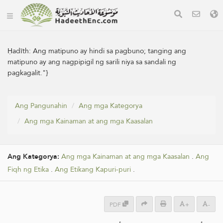
Ḥadīth:
Ang matipuno ay hindi sa pagbuno; tanging ang
matipuno ay ang nagpipigil ng sarili niya sa sandali ng
pagkagalit."}
Ang Pangunahin
Ang mga Kategorya
Ang mga Kainaman at ang mga Kaasalan
Ang Kategorya:
Ang mga Kainaman at ang mga Kaasalan
.
Ang
Fiqh ng Etika
.
Ang Etikang Kapuri-puri
.
PDF
+
-