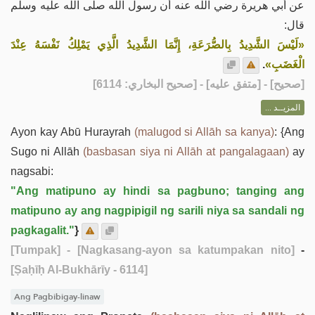
عن أبي هريرة رضي الله عنه أن رسول الله صلى الله عليه وسلم
قال:
«لَيْسَ الشَّدِيدُ بِالصُّرَعَةِ، إِنَّمَا الشَّدِيدُ الَّذِي يَمْلِكُ نَفْسَهُ عِنْدَ
.
الْغَضَبِ»
] - [متفق عليه] - [صحيح البخاري: 6114]
صحيح
[
المزيــد ...
Ayon kay Abū Hurayrah
(malugod si Allāh sa kanya)
: {Ang
Sugo ni Allāh
(basbasan siya ni Allāh at pangalagaan)
ay
nagsabi:
"Ang matipuno ay hindi sa pagbuno; tanging ang
matipuno ay ang nagpipigil ng sarili niya sa sandali ng
pagkagalit."
}
[Tumpak]
- [Nagkasang-ayon sa katumpakan nito]
-
[Ṣaḥīḥ Al-Bukhārīy - 6114]
Ang Pagbibigay-linaw