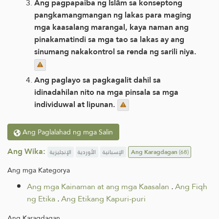
Ang pagpapaiba ng Islām sa konseptong
pangkamangmangan ng lakas para maging
mga kaasalang marangal, kaya naman ang
pinakamatindi sa mga tao sa lakas ay ang
sinumang nakakontrol sa renda ng sarili niya.
Ang paglayo sa pagkagalit dahil sa
idinadahilan nito na mga pinsala sa mga
individuwal at lipunan.
Ang Paglalahad ng mga Salin
Ang Wika:
الإنجليزية
الأوردية
الإسبانية
Ang Karagdagan
(68)
Ang mga Kategorya
Ang mga Kainaman at ang mga Kaasalan
.
Ang Fiqh
ng Etika
.
Ang Etikang Kapuri-puri
Ang Karagdagan