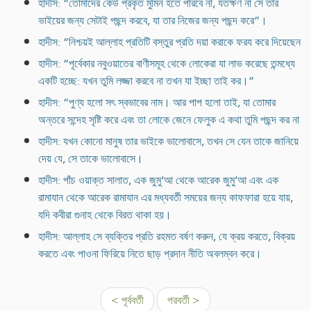
হাদীস: “তোমাদের কেউ প্রকৃত মুমিন হতে পারবে না, যতক্ষণ না সে তার
ভাইয়ের জন্য সেটাই পছন্দ করবে, যা তার নিজের জন্য পছন্দ করে”।
হাদীস: “নিশ্চয়ই আল্লাহ প্রতিটি বস্তুর প্রতি দয়া করাকে ফরয করে দিয়েছেন
হাদীস: “পূর্বেকার নবুওয়াতের বাণীসমূহ থেকে লোকেরা যা লাভ করেছে তন্মধ্যে
একটি হচ্ছে: যখন তুমি লজ্জা করবে না তখন যা ইচ্ছা তাই কর।”
হাদীস: “পুণ্য হলো সৎ স্বভাবের নাম। আর পাপ হলো তাই, যা তোমার
অন্তরে সন্দেহ সৃষ্টি করে এবং তা লোকে জেনে ফেলুক এ কথা তুমি পছন্দ কর না
হাদীস: যখন কোনো মানুষ তার ভাইকে ভালোবাসে, তখন সে যেন তাকে জানিয়ে
দেয় যে, সে তাকে ভালোবাসে।
হাদীস: পাঁচ ওয়াক্ত সালাত, এক জুমু‘আ থেকে আরেক জুমু‘আ এবং এক
রামাযান থেকে আরেক রামাযান এর মধ্যবর্তী সময়ের জন্য কাফফারা হয়ে যায়,
যদি কবীরা গুনাহ থেকে বিরত থাকা হয়।
হাদীস: আল্লাহ সে ব্যক্তির প্রতি রহমত বর্ষণ করুন, যে ক্রয় করতে, বিক্রয়
করতে এবং পাওনা ফিরিয়ে নিতে ছাড় প্রদান নীতি অবলম্বন করে।
< পূর্ববর্তী
পরবর্তী >