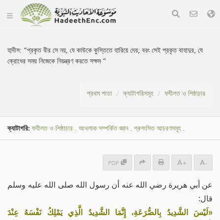
হাদীস:
“প্রকৃত বীর সে নয়, যে কাউকে কুস্তিতে হারিয়ে দেয়; বরং সেই প্রকৃত বাহাদুর, যে
ক্রোধের সময় নিজেকে নিয়ন্ত্রণ করতে সক্ষম “
প্রথম পাতা
ক্যাটাগরিসমূহ
ফযীলত ও শিষ্ঠাচার
ক্যাটাগরি:
ফযীলত ও শিষ্ঠাচার
.
আখলাক সম্পর্কিত জ্ঞান
.
প্রশংসিত আচরণসমূহ
.
PDF
+
-
عن أبي هريرة رضي الله عنه أن رسول الله صلى الله عليه وسلم
قال:
«لَيْسَ الشَّدِيدُ بِالصُّرَعَةِ، إِنَّمَا الشَّدِيدُ الَّذِي يَمْلِكُ نَفْسَهُ عِنْدَ