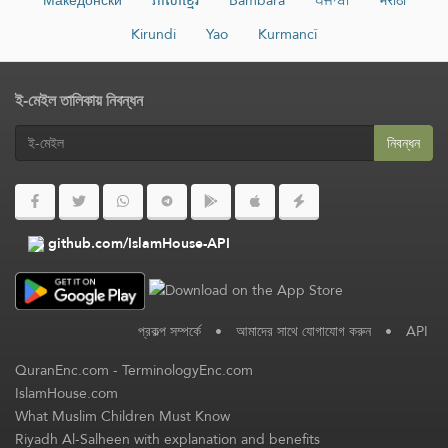
Kirundi
Yao
Kurmancî
ই-মেইল তালিকায় নিবন্ধন
নিবন্ধন
github.com/IslamHouse-API
প্রকল্প সম্পর্কে
•
আমাদের সাথে যোগাযোগ করুন
•
API
QuranEnc.com
-
TerminologyEnc.com
IslamHouse.com
What Muslim Children Must Know
Riyadh Al-Salheen with explanation and benefits