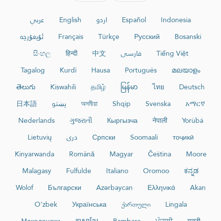
عربي
English
اردو
Español
Indonesia
ئۇيغۇرچە
Français
Türkçe
Русский
Bosanski
සිංහල
हिन्दी
中文
فارسی
Tiếng Việt
Tagalog
Kurdî
Hausa
Português
മലയാളം
తెలుగు
Kiswahili
தமிழ்
မြန်မာ
ไทย
Deutsch
日本語
پښتو
অসমীয়া
Shqip
Svenska
አማርኛ
Nederlands
ગુજરાતી
Кыргызча
नेपाली
Yorùbá
Lietuvių
دری
Српски
Soomaali
тоҷикӣ
Kinyarwanda
Română
Magyar
Čeština
Moore
Malagasy
Fulfulde
Italiano
Oromoo
ಕನ್ನಡ
Wolof
Български
Azərbaycan
Ελληνικά
Akan
O‘zbek
Українська
ქართული
Lingala
Македонски
ភាសាខ្មែរ
Bambara
ਪੰਜਾਬੀ
मराठी