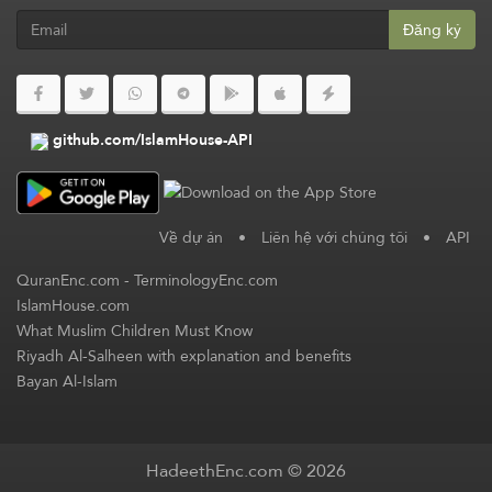
Đăng ký
github.com/IslamHouse-API
Về dự án
•
Liên hệ với chúng tôi
•
API
QuranEnc.com
-
TerminologyEnc.com
IslamHouse.com
What Muslim Children Must Know
Riyadh Al-Salheen with explanation and benefits
Bayan Al-Islam
HadeethEnc.com © 2026