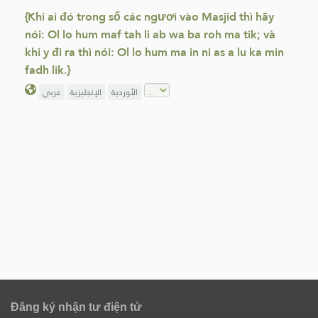
{Khi ai đó trong số các ngươi vào Masjid thì hãy
nói: Ol lo hum maf tah li ab wa ba roh ma tik; và
khi y đi ra thì nói: Ol lo hum ma in ni as a lu ka min
fadh lik.}
الأوردية
الإنجليزية
عربي
Đăng ký nhận tư điện tử