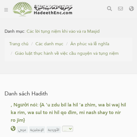
Danh mục:
Các lời tụng niệm khi vào và ra Masjid
Trang chủ
Các danh mục
Ân phúc và lễ nghĩa
Giáo luật thực hành về việc cầu nguyện và tụng niệm
Danh sách Hadith
, Người nói: {A 'u zdu bil la hil 'a zhim, wa bi waj hil
ka rim, wa sul to ni hil qo đim, mi nash shay to nir
ro jim}
الأوردية
الإنجليزية
عربي