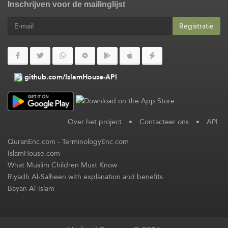
Inschrijven voor de mailinglijst
Registratie
github.com/IslamHouse-API
Over het project
•
Contacteer ons
•
API
QuranEnc.com
-
TerminologyEnc.com
IslamHouse.com
What Muslim Children Must Know
Riyadh Al-Salheen with explanation and benefits
Bayan Al-Islam