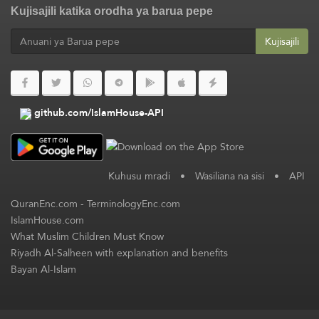
Kujisajili katika orodha ya barua pepe
Kujisajili
github.com/IslamHouse-API
Kuhusu mradi
•
Wasiliana na sisi
•
API
QuranEnc.com
-
TerminologyEnc.com
IslamHouse.com
What Muslim Children Must Know
Riyadh Al-Salheen with explanation and benefits
Bayan Al-Islam