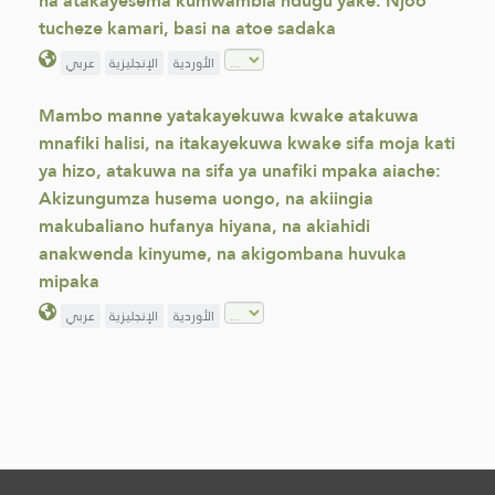
na atakayesema kumwambia ndugu yake: Njoo
tucheze kamari, basi na atoe sadaka
الأوردية
الإنجليزية
عربي
Mambo manne yatakayekuwa kwake atakuwa
mnafiki halisi, na itakayekuwa kwake sifa moja kati
ya hizo, atakuwa na sifa ya unafiki mpaka aiache:
Akizungumza husema uongo, na akiingia
makubaliano hufanya hiyana, na akiahidi
anakwenda kinyume, na akigombana huvuka
mipaka
الأوردية
الإنجليزية
عربي