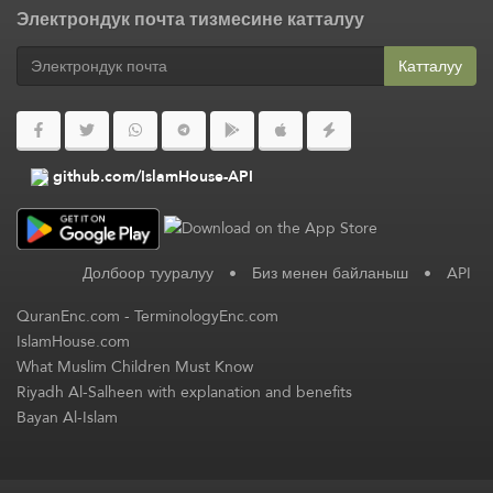
Электрондук почта тизмесине катталуу
Катталуу
github.com/IslamHouse-API
Долбоор тууралуу
•
Биз менен байланыш
•
API
QuranEnc.com
-
TerminologyEnc.com
IslamHouse.com
What Muslim Children Must Know
Riyadh Al-Salheen with explanation and benefits
Bayan Al-Islam