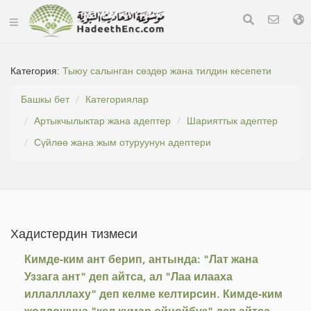
Категория:
Тыюу салынган сөздөр жана тилдин кесепети
Башкы бет
Категориялар
Артыкчылыктар жана адептер
Шарияттык адептер
Сүйлөө жана жым отуруунун адептери
Хадистердин тизмеси
Кимде-ким ант берип, антында: "Лат жана
Уззага ант" деп айтса, ал "Лаа илааха
иллалллаху" деп келме келтирсин. Кимде-ким