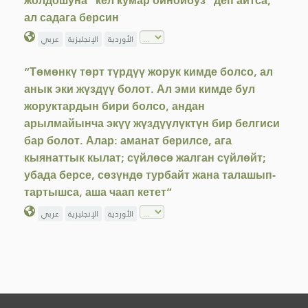
жолдошуна "кел кумар ойнойбуз" деп айтса,
ал садага берсин
الأوردية
الإنجليزية
عربي
“Төмөнкү төрт түрдүү жорук кимде болсо, ал
анык эки жүздүү болот. Ал эми кимде бул
жоруктардын бири болсо, андан
арылмайынча экүү жүздүүлүктүн бир белгиси
бар болот. Алар: аманат берилсе, ага
кыянаттык кылат; сүйлөсө жалган сүйлөйт;
убада берсе, сөзүндө турбайт жана талашып-
тартышса, аша чаап кетет”
الأوردية
الإنجليزية
عربي