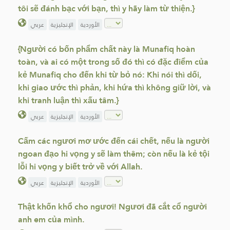
tôi sẽ đánh bạc với bạn, thì y hãy làm từ thiện.}
الأوردية
الإنجليزية
عربي
{Người có bốn phẩm chất này là Munafiq hoàn
toàn, và ai có một trong số đó thì có đặc điểm của
kẻ Munafiq cho đến khi từ bỏ nó: Khi nói thì dối,
khi giao ước thì phản, khi hứa thì không giữ lời, và
khi tranh luận thì xấu tâm.}
الأوردية
الإنجليزية
عربي
Cấm các ngươi mơ ước đến cái chết, nếu là người
ngoan đạo hi vọng y sẽ làm thêm; còn nếu là kẻ tội
lỗi hi vọng y biết trở về với Allah.
الأوردية
الإنجليزية
عربي
Thật khốn khổ cho ngươi! Ngươi đã cắt cổ người
anh em của mình.