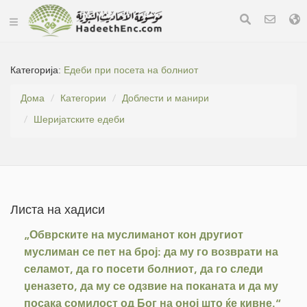
Категорија:
Едеби при посета на болниот
Дома
Категории
Доблести и манири
Шеријатските едеби
Листа на хадиси
„Обврските на муслиманот кон другиот
муслиман се пет на број: да му го возврати на
селамот, да го посети болниот, да го следи
џеназето, да му се одзвие на поканата и да му
посака сомилост од Бог на оној што ќе кивне.“