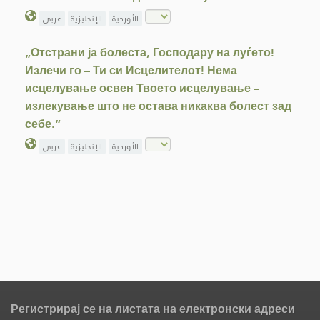
الأوردية
الإنجليزية
عربي
„Отстрани ја болеста, Господару на луѓето!
Излечи го – Ти си Исцелителот! Нема
исцелување освен Твоето исцелување –
излекување што не остава никаква болест зад
себе.“
الأوردية
الإنجليزية
عربي
Регистрирај се на листата на електронски адреси