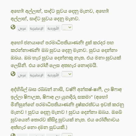
අහෝ! අල්ලාහ්, සඃද්ට සුවය දෙනු මැනව, අහෝ!
අල්ලාහ්, සඃද්ට සුවය දෙනු මැනව.
الأوردية
الإنجليزية
عربي
අහෝ ජනයාගේ පරමාධිපතියාණනි! දුක් කරදර පහ
කරන්නාණනි! ඔබ සුවය දෙනු මැනව. සුවය දෙන්නා
ඔබය. ඔබ හැර සුවය දෙන්නකු නැත. එය මනා සුවයක්
ලෙසිනි. එය රෝගී ලෙස අතහැර නොදමයි.
الأوردية
الإنجليزية
عربي
අද්හිබිල් බඃස රබ්බන් නාසි, වෂ්ෆි අන්තෂ්-ෂාෆී, ලා ෂිෆාඅ
ඉල්ලා ෂිෆාඋක, ෂිෆාඅ ලා යුගාදිරු සකමා" (අහෝ
මිනිසුන්ගේ පරමාධිපතියාණනි! දුෂ්කරත්වය ඉවත් කරනු
මැනව ! සුවය දෙනු මැනව ! සුවය දෙන්නා ඔබය. ඔබේ
සුවයෙන් තොරව කිසිදු සුවයක් නැත. එය රෝගීභාවය
අත්හැර නො දමන සුවයකි.)