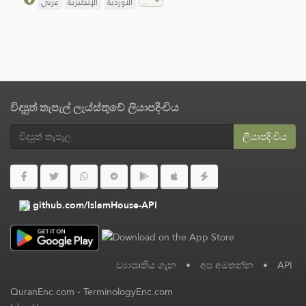
الأوردية
الإنجليزية
عربي
විද්‍යුත් තැපැල් ලැය්ස්තුවේ ලියාපදිංචිය
ලියාපදිංචිය
github.com/IslamHouse-API
ව්‍යාපෘතිය ගැන
•
අප අමතන්න
•
API
QuranEnc.com
-
TerminologyEnc.com