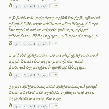
الأوردية
الإنجليزية
عربي
සැබැවින්ම නබි (සල්ලල්ලාහු අලයිහි වසල්ලම්) තුමාණන්
සුවදුක් විමසීම සඳහා රෝගියෙකු වෙත පිවිසුණු විට “ලා
බඃස තහූරුන් ඉන් ෂා අල්ලාහ්” (කම්නැත, අල්ලාහ්
අභිමත වී නම් පිරිසිදු වනු ඇත.) යැයි පවසන්නෙකු වූහ.
الأوردية
الإنجليزية
عربي
සැබැවින්ම මුස්ලිම්වරයා තම සහෝදර මුස්ලිම්වරයාගේ
සුවදුක් විමසන විට ඔහු නැවත හැරී එන තෙක්
ස්වර්ගයේ ඵල නෙළීමෙහි අඛණ්ඩව සිටිනු ඇත.
الأوردية
الإنجليزية
عربي
උදෑසන මුස්ලිම්වරයකු තවත් මුස්ලිම්වරයකුගේ සුවදුක්
විමසා සිටින්නේ නම් මලක්වරු හැත්තෑ දහසක් දෙනා
ඔහුට ප්රාර්ථනා කරනු මිස නැත.
الأوردية
الإنجليزية
عربي