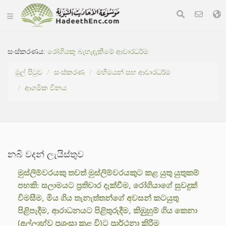
සංස්කරණය:
රෝගියකු බැහැදැකීමේ ආචාරධර්ම
මුල් පිටුව
සංස්කරණ
මහිමයන් සහ ආචාරධර්ම
ආගමික විනය
නබි වදන් ලැයිස්තුව
මුස්ලිම්වරයකු තවත් මුස්ලිම්වරයකුට කළ යුතු යුතුකම්
පහකි: සලාමයට ප්‍රතිචාර දැක්වීම, රෝගියාගේ සුවදුක්
විමසීම, මිය ගිය තැනැත්තන්ගේ අවසන් කටයුතු
පිළිපැදීම, ආරාධනයට පිළිතුරුදීම, කිඹුුහුම් ගිය කෙනා
(අල්ලාහ්ව ප්‍රශංසා කළ වි)ට ප්‍රාර්ථනා කිරීම