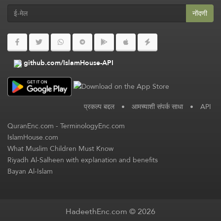
नोंदणी
github.com/IslamHouse-API
प्रकल्प बद्दल
•
आमच्याशी संपर्क साधा
•
API
QuranEnc.com
-
TerminologyEnc.com
IslamHouse.com
What Muslim Children Must Know
Riyadh Al-Salheen with explanation and benefits
Bayan Al-Islam
HadeethEnc.com © 2026