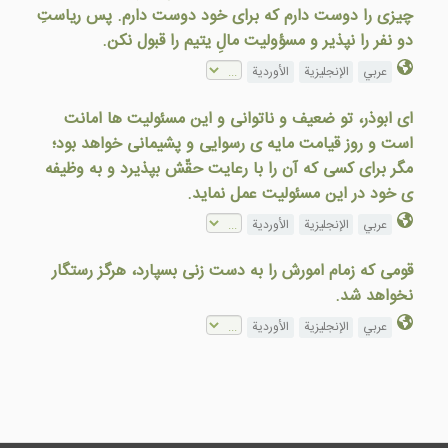
چيزی را دوست دارم که برای خود دوست دارم. پس رياستِ
دو نفر را نپذير و مسؤوليت مالِ يتيم را قبول نکن.
عربي
الإنجليزية
الأوردية
ای ابوذر، تو ضعيف و ناتوانی و اين مسئوليت ها امانت
است و روز قيامت مايه ی رسوايی و پشيمانی خواهد بود؛
مگر برای کسی که آن را با رعايت حقّش بپذيرد و به وظيفه
ی خود در اين مسئوليت عمل نمايد.
عربي
الإنجليزية
الأوردية
قومی كه زمام امورش را به دست زنی بسپارد، هرگز رستگار
نخواهد شد.
عربي
الإنجليزية
الأوردية