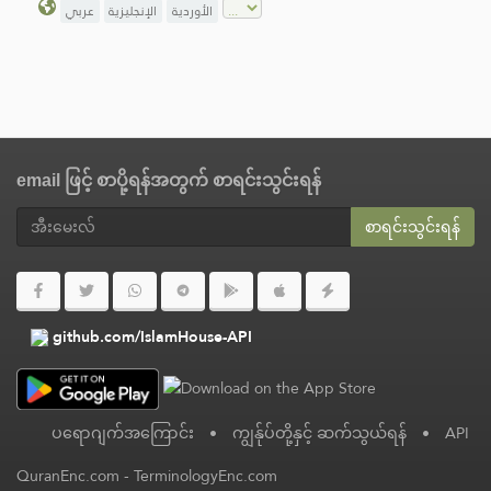
الأوردية
الإنجليزية
عربي
email ဖြင့် စာပို့ရန်အတွက် စာရင်းသွင်းရန်
စာရင်းသွင်းရန်
github.com/IslamHouse-API
ပရောဂျက်အကြောင်း
•
ကျွန်ုပ်တို့နှင့် ဆက်သွယ်ရန်
•
API
QuranEnc.com
-
TerminologyEnc.com