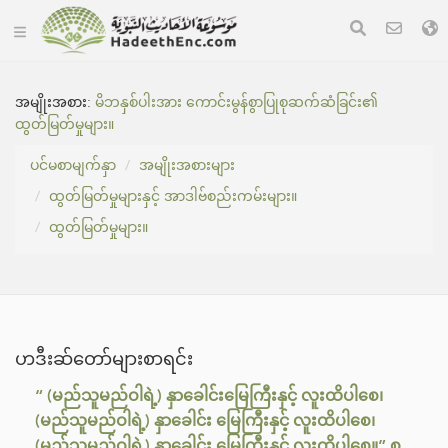
အမျိုးအစား:
မိဘနှစ်ပါးအား ကောင်းမွန်စွာပြုစုဆက်ဆံခြင်း၏
ထွတ်မြတ်မှုများ။
ပင်မစာမျက်နှာ
အမျိုးအစားများ
ထွတ်မြတ်မှုများနှင့် အာဒါဗ်စည်းကမ်းများ။
ထွတ်မြတ်မှုများ။
ဟဒီးဆ်တော်များစာရင်း
“ (မည်သူမည်ဝါရဲ့) နှာခေါင်းမြေကြီးနှင့် လူးထိပါစေ၊
(မည်သူမည်ဝါရဲ့) နှာခေါင်း မြေကြီးနှင့် လူးထိပါစေ၊
(မည်သူမည်ဝါရဲ့) နှာခေါင်း မြေကြီးနှင့် လူးထိပါစေ။” စွ