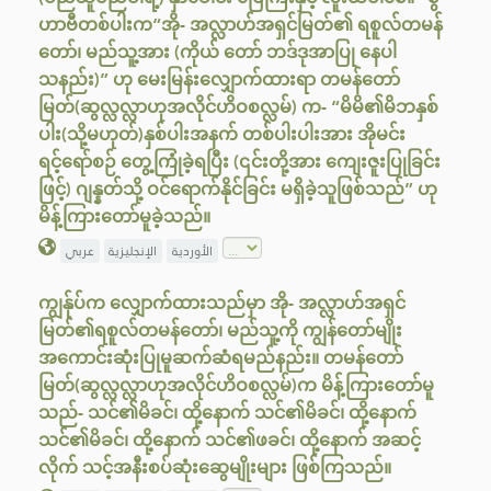
ဟာဗီတစ်ပါးက“အို- အလ္လာဟ်အရှင်မြတ်၏ ရစူလ်တမန်
တော်၊ မည်သူ့အား (ကိုယ် တော် ဘဒ်ဒုအာပြု‌ နေပါ
သနည်း)” ဟု မေးမြန်းလျှောက်ထားရာ တမန်တော်
မြတ်(ဆွလ္လလ္လာဟုအလိုင်ဟိဝစလ္လမ်) က- “မိမိ၏မိဘနှစ်
ပါး(သို့မဟုတ်)နှစ်ပါးအနက် တစ်ပါးပါးအား အိုမင်း
ရင့်ရော်စဉ် တွေ့ကြုံခဲ့ရပြီး (၎င်းတို့အား ကျေးဇူးပြုခြင်း
ဖြင့်) ဂျန္နတ်သို့ ဝင်ရောက်နိုင်ခြင်း မရှိခဲ့သူဖြစ်သည်” ဟု
မိန့်ကြားတော်မူခဲ့သည်။
الأوردية
الإنجليزية
عربي
ကျွန်ုပ်က လျှောက်ထားသည်မှာ အို- အလ္လာဟ်အရှင်
မြတ်၏ရစူလ်တမန်တော်၊ မည်သူ့ကို ကျွန်တော်မျိုး
အကောင်းဆုံးပြုမူဆက်ဆံရမည်နည်း။ တမန်‌တော်
မြတ်(ဆွလ္လလ္လာဟုအလိုင်ဟိဝစလ္လမ်)က မိန့်ကြားတော်မူ
သည်- သင်၏မိခင်၊ ထို့နောက် သင်၏မိခင်၊ ထို့နောက်
သင်၏မိခင်၊ ထို့နောက် သင်၏ဖခင်၊ ထို့နောက် အဆင့်
လိုက် သင့်အနီးစပ်ဆုံးဆွေမျိုးများ ဖြစ်ကြသည်။