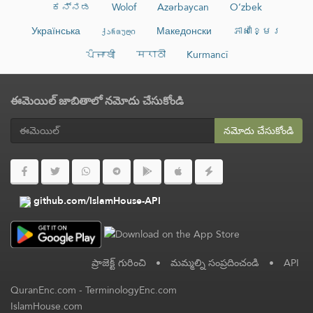
ಕನ್ನಡ
Wolof
Azərbaycan
O‘zbek
Українська
ქართული
Македонски
ភាសាខ្មែរ
ਪੰਜਾਬੀ
मराठी
Kurmancî
ఈమెయిల్ జాబితాలో నమోదు చేసుకోండి
నమోదు చేసుకోండి
github.com/IslamHouse-API
ప్రాజెక్ట్ గురించి
•
మమ్మల్ని సంప్రదించండి
•
API
QuranEnc.com
-
TerminologyEnc.com
IslamHouse.com