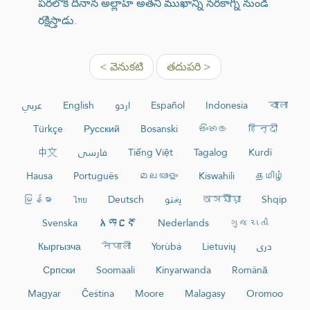
పరలోక దినాన అల్లాహ్ అతని ముఖాన్ని నరకాగ్ని నుండి
రక్షిస్తాడు.
< వెనుకటి
తదుపరి >
عربي
English
اردو
Español
Indonesia
বাংলা
Türkçe
Русский
Bosanski
සිංහල
हिन्दी
中文
فارسی
Tiếng Việt
Tagalog
Kurdî
Hausa
Português
മലയാളം
Kiswahili
தமிழ்
မြန်မာ
ไทย
Deutsch
پښتو
অসমীয়া
Shqip
Svenska
አማርኛ
Nederlands
ગુજરાતી
Кыргызча
नेपाली
Yorùbá
Lietuvių
دری
Српски
Soomaali
Kinyarwanda
Română
Magyar
Čeština
Moore
Malagasy
Oromoo