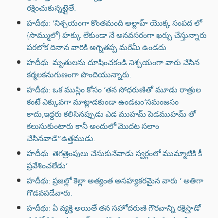
రక్షించుకున్నట్లైతే.
హదీథు: ‘నిశ్చయంగా కొంతమంది అల్లాహ్ యొక్క సంపద లో
{సొమ్ములో} హక్కు లేకుండా నే అనవసరంగా ఖర్చు చేస్తున్నారు
పరలోక దినాన వారికి అగ్నితప్ప మరేమీ ఉండదు
హదీథు: మృతులను దూషించకండి నిశ్చయంగా వారు చేసిన
కర్మలకనుగుణంగా పొందియున్నారు.
హదీథు: ఒక ముస్లిం కోసం ‘తన సోధరుణితో మూడు రాత్రుల
కంటే ఎక్కువగా మాట్లాడకుండా ఉండటం‘సమంజసం
కాదు,ఇద్దరు కలిసినప్పుడు ఎడ ముహమ్ పెడముహమ్ తో
కలుసుకుంటారు కానీ అందులో'మొదట సలాం
చేసినవాడే”ఉత్తముడు.
హదీథు: తెగత్రెంపులు చేసుకునేవాడు స్వర్గంలో ముమ్మాటికి కీ
ప్రవేశించలేడు’
హదీథు: ప్రజల్లో కెల్లా అత్యంత అసహ్యకరమైన వారు ‘ అతిగా
గొడవపడేవారు.
హదీథు: ఏ వ్యక్తి అయితే తన సహోదరుణి గౌరవాన్ని రక్షిస్తాడో