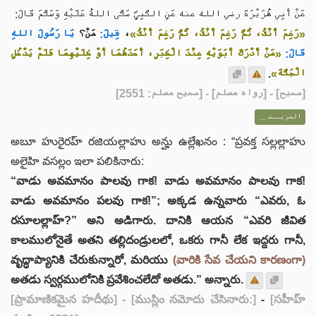
عَنْ أَبِي هُرَيْرَةَ رضي الله عنه عَنِ النَّبِيِّ صَلَّى اللهُ عَلَيْهِ وَسَلَّمَ قَالَ:
يَا رَسُولَ اللهِ
مَنْ؟
قِيلَ:
،
«رَغِمَ أَنْفُ، ثُمَّ رَغِمَ أَنْفُ، ثُمَّ رَغِمَ أَنْفُ»
قَالَ:
«مَنْ أَدْرَكَ أَبَوَيْهِ عِنْدَ الْكِبَرِ، أَحَدَهُمَا أَوْ كِلَيْهِمَا فَلَمْ يَدْخُلِ
.
الْجَنَّةَ»
] - [رواه مسلم] - [صحيح مسلم: 2551]
صحيح
[
المزيــد ...
అబూ హురైరహ్ రజియల్లాహు అన్హు ఉల్లేఖనం : “ప్రవక్త సల్లల్లాహు
అలైహి వసల్లం ఇలా పలికినారు:
“వాడు అవమానం పాలవు గాక! వాడు అవమానం పాలవు గాక!
వాడు అవమానం పలవు గాక!”; అక్కడ ఉన్నవారు “ఎవరు, ఓ
రసూలల్లాహ్?” అని అడిగారు. దానికి ఆయన “ఎవరి జీవిత
కాలములోనైతే అతని తల్లిదండ్రులలో, ఒకరు గానీ లేక ఇద్దరు గానీ,
వృద్ధాప్యానికి చేరుకున్నారో, మరియు
(వారికి సేవ చేయని కారణంగా)
అతడు స్వర్గములోనికి ప్రవేశించలేదో అతడు.” అన్నారు.
[ప్రామాణికమైన హదీథు]
- [ముస్లిం నమోదు చేసినారు:]
-
[సహీహ్