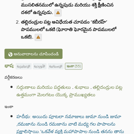
ముసలితనములో ఉన్నపుడు మరియు శక్తి క్షీణించిన
దశలో ఉన్నపుడు.
తల్లిదండ్రుల పట్ల అవిధేయత చూపడం ‘కబీరహ్’
పాపములలో ఒకటి (ఘోరాతి ఘోరమైన పాపములలో
ఒకటి).
అనువాదాలను చూపించండి
భాష:
الإنجليزية
الأوردية
الإسبانية
ఇంకా
(55)
వర్గీకరణలు
సద్గుణాలు మరియు పద్దతులు
.
శుభాలు
.
తల్లిదండ్రుల పట్ల
ఉత్తమంగా మెలగటం యొక్క ప్రాముఖ్యతలు
ఇంకా
హదీథు: అయిదు పూటలా నమాజులు జుమా నుండి జుమా
,రమజాను నుండి రమజాను వాటి మధ్య గల పాపాలను
ప్రక్షాలిస్తాయి.‘ఒకవేళ వ్యక్తి మహాపాపాల నుండి తనను తాను