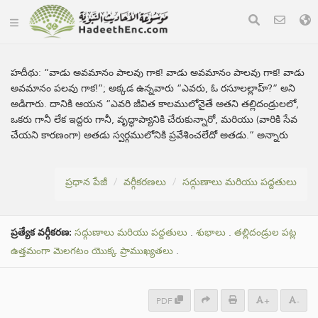
హదీథు:
“వాడు అవమానం పాలవు గాక! వాడు అవమానం పాలవు గాక! వాడు
అవమానం పలవు గాక!”; అక్కడ ఉన్నవారు “ఎవరు, ఓ రసూలల్లాహ్?” అని
అడిగారు. దానికి ఆయన “ఎవరి జీవిత కాలములోనైతే అతని తల్లిదండ్రులలో,
ఒకరు గానీ లేక ఇద్దరు గానీ, వృద్ధాప్యానికి చేరుకున్నారో, మరియు (వారికి సేవ
చేయని కారణంగా) అతడు స్వర్గములోనికి ప్రవేశించలేదో అతడు.” అన్నారు
ప్రధాన పేజీ
వర్గీకరణలు
సద్గుణాలు మరియు పద్దతులు
ప్రత్యేక వర్గీకరణ:
సద్గుణాలు మరియు పద్దతులు
.
శుభాలు
.
తల్లిదండ్రుల పట్ల
ఉత్తమంగా మెలగటం యొక్క ప్రాముఖ్యతలు
.
PDF
+
-