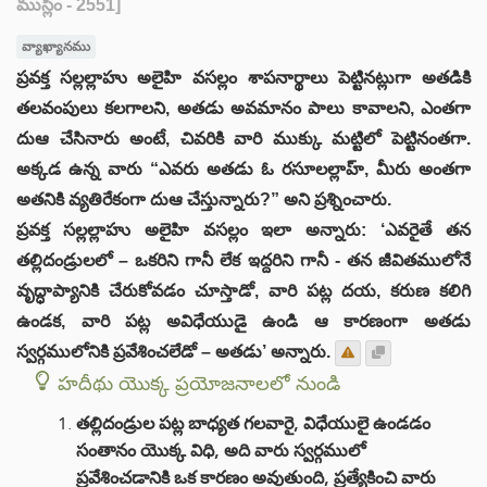
ముస్లిం - 2551]
వ్యాఖ్యానము
ప్రవక్త సల్లల్లాహు అలైహి వసల్లం శాపనార్థాలు పెట్టినట్లుగా అతడికి
తలవంపులు కలగాలని, అతడు అవమానం పాలు కావాలని, ఎంతగా
దుఆ చేసినారు అంటే, చివరికి వారి ముక్కు మట్టిలో పెట్టినంతగా.
అక్కడ ఉన్న వారు “ఎవరు అతడు ఓ రసూలల్లాహ్, మీరు అంతగా
అతనికి వ్యతిరేకంగా దుఆ చేస్తున్నారు?” అని ప్రశ్నించారు.
ప్రవక్త సల్లల్లాహు అలైహి వసల్లం ఇలా అన్నారు: ‘ఎవరైతే తన
తల్లిదండ్రులలో – ఒకరిని గానీ లేక ఇద్దరిని గానీ - తన జీవితములోనే
వృద్ధాప్యానికి చేరుకోవడం చూస్తాడో, వారి పట్ల దయ, కరుణ కలిగి
ఉండక, వారి పట్ల అవిధేయుడై ఉండి ఆ కారణంగా అతడు
స్వర్గములోనికి ప్రవేశించలేడో – అతడు’ అన్నారు.
హదీథు యొక్క ప్రయోజనాలలో నుండి
తల్లిదండ్రుల పట్ల బాధ్యత గలవారై, విధేయులై ఉండడం
సంతానం యొక్క విధి, అది వారు స్వర్గములో
ప్రవేశించడానికి ఒక కారణం అవుతుంది, ప్రత్యేకించి వారు