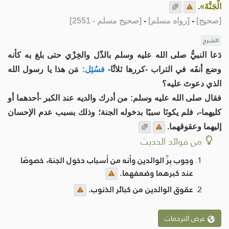
الْجَنَّةَ»
.
[
صحيح
]
-
[
رواه مسلم
]
-
[
صحيح مسلم - 2551
]
الشرح
دَعا النبيُّ صلى الله عليه وسلم بالذّل والخِزْي حتى بلغ به كأنه
وضع أنفَه في التراب -كررها ثلاثًا-
فسُئِل:
مَن هذا يا رسول الله
الذي دعوتَ عليه؟
فقال صلى الله عليه وسلم: من أدرك والديه عند الكبر -أحدهما أو
كليهما-، فلم يكونَا سببًا بدخوله الجنة؛ وذلك بسبب عدم الإحسان
إليهما وعقوقهما.
من فوائد الحديث
وجوب بِرِّ الوالدين وأنه من أسباب دخول الجنة، خصوصًا
عند كبرهما وضعفهما.
عقوق الوالدين من كبائر الذنوب.
عرض الترجمات