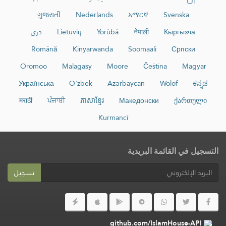
ગુજરાતી
Nederlands
አማርኛ
Svenska
Кыргызча
नेपाली
Yorùbá
Lietuvių
دری
Română
Kinyarwanda
Soomaali
Српски
Oromoo
Malagasy
Moore
Čeština
Magyar
Українська
O‘zbek
Azərbaycan
Wolof
ಕನ್ನಡ
मराठी
ਪੰਜਾਬੀ
ភាសាខ្មែរ
Македонски
ქართული
Kurmancî
التسجيل في القائمة البريدية
تسجيل
github.com/IslamHouse-API