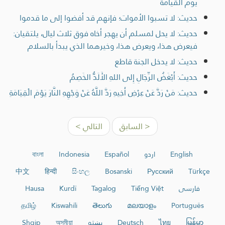
يوم القيامة
حديث: لا تسبوا الأموات؛ فإنهم قد أفضوا إلى ما قدموا
حديث: لا يحل لمسلم أن يهجر أخاه فوق ثلاث ليال، يلتقيان:
فيعرض هذا، ويعرض هذا، وخيرهما الذي يبدأ بالسلام
حديث: لا يدخل الجنة قاطع
حديث: أَبْغَضُ الرِّجَالِ إِلى اللهِ الأَلَدُّ الخَصِمُ
حديث: مَنْ رَدَّ عَنْ عِرْضِ أَخِيهِ رَدَّ اللَّهُ عَنْ وَجْهِهِ النَّارَ يَوْمَ الْقِيَامَةِ
< السابق
التالي >
English
اردو
Español
Indonesia
বাংলা
中文
हिन्दी
සිංහල
Bosanski
Русский
Türkçe
فارسی
Tiếng Việt
Tagalog
Kurdî
Hausa
தமிழ்
Kiswahili
తెలుగు
മലയാളം
Português
မြန်မာ
ไทย
Deutsch
پښتو
অসমীয়া
Shqip