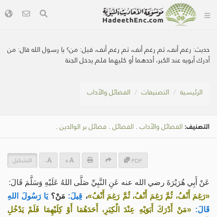
حديث:
رغم أنف، ثم رغم أنف، ثم رغم أنف، قيل: من؟ يا رسول الله قال: من
أدرك أبويه عند الكبر، أحدهما أو كليهما فلم يدخل الجنة
الرئيسية
التصنيفات
الفضائل والآداب
التصنيف:
الفضائل والآداب
.
الفضائل
.
فضائل بر الوالدين
.
التشكيل
-
+
PDF
عَنْ أَبِي هُرَيْرَةَ رضي الله عنه عَنِ النَّبِيِّ صَلَّى اللهُ عَلَيْهِ وَسَلَّمَ قَالَ:
«رَغِمَ أَنْفُ، ثُمَّ رَغِمَ أَنْفُ، ثُمَّ رَغِمَ أَنْفُ»
،
قِيلَ:
مَنْ؟
يَا رَسُولَ اللهِ
قَالَ:
«مَنْ أَدْرَكَ أَبَوَيْهِ عِنْدَ الْكِبَرِ، أَحَدَهُمَا أَوْ كِلَيْهِمَا فَلَمْ يَدْخُلِ