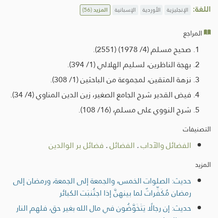
اللغة:
الإنجليزية
الأوردية
الإسبانية
المزيد
(56)
المراجع
صحيح مسلم (4/ 1978) (2551).
بهجة الناظرين، لسليم الهلالي (1/ 394).
نزهة المتقين، لمجموعة من الباحثين (1/ 308).
فيض القدير شرح الجامع الصغير، زين الدين المناوي (4/ 34).
شرح النووي على مسلم، (16/ 108).
التصنيفات
الفضائل والآداب
.
الفضائل
.
فضائل بر الوالدين
المزيد
حديث: الصلوات الخمس، والجمعة إلى الجمعة، ورمضان إلى
رمضان مُكَفِّراتٌ لما بينهنَّ إذا اجتُنبَت الكبائر
حديث: إن رجالًا يَتَخَوَّضُون في مال الله بغير حق، فلهم النار