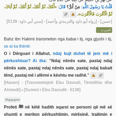
قُلْتُ يَا رَسُولَ اللَّهِ:
مَنْ أَبَرُّ؟
قَالَ:
«أُمَّكَ، ثُمَّ أُمَّكَ، ثُمَّ أُمَّكَ، ثُمَّ أَبَاكَ،
.
ثُمَّ الْأَقْرَبَ فَالْأَقْرَبَ»
] - [رواه أبو داود والترمذي وأحمد] - [سنن أبي داود: 5139]
حسن
[
المزيــد ...
Bahz ibn Hakimi transmeton nga babai i tij, nga gjyshi i tij,
se ai ka thënë:
O i Dërguari i Allahut,
ndaj kujt duhet të jem më i
përkushtuar? Ai tha:
“Ndaj nënës sate, pastaj ndaj
nënës sate, pastaj ndaj nënës sate, pastaj ndaj babait
tënd, pastaj më i afërmi e kështu me radhë.”
[Hasen]
- [Transmetojnë Ebu Davudi, Tirmidhiu dhe
Ahmedi]
-
[Suneni i Ebu Davudit - 5139]
Shpjegimi
Profeti ﷺ në këtë hadith sqaroi se personi që më së
shumti e meriton përkushtimin, mirësinë, trajtimin e