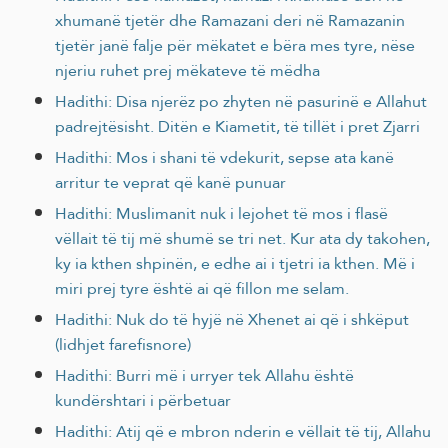
xhumanë tjetër dhe Ramazani deri në Ramazanin
tjetër janë falje për mëkatet e bëra mes tyre, nëse
njeriu ruhet prej mëkateve të mëdha
Hadithi: Disa njerëz po zhyten në pasurinë e Allahut
padrejtësisht. Ditën e Kiametit, të tillët i pret Zjarri
Hadithi: Mos i shani të vdekurit, sepse ata kanë
arritur te veprat që kanë punuar
Hadithi: Muslimanit nuk i lejohet të mos i flasë
vëllait të tij më shumë se tri net. Kur ata dy takohen,
ky ia kthen shpinën, e edhe ai i tjetri ia kthen. Më i
miri prej tyre është ai që fillon me selam.
Hadithi: Nuk do të hyjë në Xhenet ai që i shkëput
(lidhjet farefisnore)
Hadithi: Burri më i urryer tek Allahu është
kundërshtari i përbetuar
Hadithi: Atij që e mbron nderin e vëllait të tij, Allahu