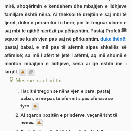
mirë, shoqërimin e këndshëm dhe mbajtjen e lidhjeve
familjare është nëna. Ai theksoi të drejtën e saj mbi të
tjerët, duke e përsëritur tri herë, për të treguar vlerën e
saj mbi të gjithë njerëzit pa përjashtim. Pastaj Profeti ﷺ
sqaroi se kush vjen pas saj në përkushtim,
duke thënë:
pastaj babai, e më pas të afërmit sipas shkallës së
afërsisë; sa më i afërt të jetë i afërmi, aq më shumë e
meriton mbajtjen e lidhjeve, sesa ai që është më i
largët.
Mësime nga hadithi
Hadithi tregon se nëna vjen e para, pastaj
babai, e më pas të afërmit sipas afërsisë së
tyre.
Ai sqaron pozitën e prindërve, veçanërisht të
nënës.