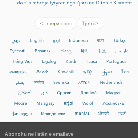
do t'ia mbrojë fytyrën nga Zjarri në Ditën e Kiametit
< I mëparshmi
Tjetri >
عربي
English
اردو
Indonesia
বাংলা
Türkçe
Русский
Bosanski
සිංහල
हिन्दी
中文
فارسی
Tiếng Việt
Tagalog
Kurdî
Hausa
Português
മലയാളം
తెలుగు
Kiswahili
தமிழ்
မြန်မာ
ไทย
پښتو
অসমীয়া
Svenska
አማርኛ
Nederlands
ગુજરાતી
دری
Српски
Română
Magyar
Moore
Malagasy
ಕನ್ನಡ
Wolof
Українська
ქართული
Македонски
ភាសាខ្មែរ
ਪੰਜਾਬੀ
मराठी
Abonohu në listën e emailave