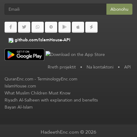
Abonohu
github.com/IslamHouse-API
Rreth projektit
•
Na kontaktoni
•
API
QuranEnc.com
-
TerminologyEnc.com
IslamHouse.com
What Muslim Children Must Know
Riyadh Al-Salheen with explanation and benefits
Bayan Al-Islam
HadeethEnc.com © 2026