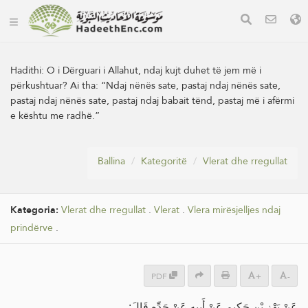
Hadithi:
O i Dërguari i Allahut, ndaj kujt duhet të jem më i
përkushtuar? Ai tha: “Ndaj nënës sate, pastaj ndaj nënës sate,
pastaj ndaj nënës sate, pastaj ndaj babait tënd, pastaj më i afërmi
e kështu me radhë.”
Ballina
Kategoritë
Vlerat dhe rregullat
Kategoria:
Vlerat dhe rregullat
.
Vlerat
.
Vlera mirësjelljes ndaj
prindërve
.
PDF
+
-
عَنْ بَهْزِ بْنِ حَكِيمٍ عَنْ أَبِيهِ عَنْ جَدِّهِ قَالَ: