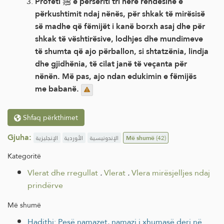
Profeti ﷺ e përsëriti tri herë rëndësinë e
përkushtimit ndaj nënës, për shkak të mirësisë
së madhe që fëmijët i kanë borxh asaj dhe për
shkak të vështirësive, lodhjes dhe mundimeve
të shumta që ajo përballon, si shtatzënia, lindja
dhe gjidhënia, të cilat janë të veçanta për
nënën. Më pas, ajo ndan edukimin e fëmijës
me babanë.
Shfaq përkthimet
Gjuha:
الإنجليزية
الأوردية
الإندونيسية
Më shumë
(42)
Kategoritë
Vlerat dhe rregullat
.
Vlerat
.
Vlera mirësjelljes ndaj
prindërve
Më shumë
Hadithi: Pesë namazet, namazi i xhumasë deri në