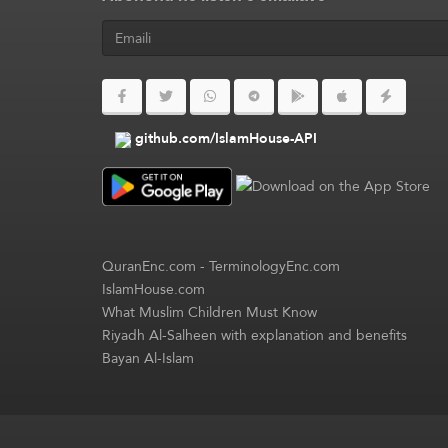
github.com/IslamHouse-API
QuranEnc.com
-
TerminologyEnc.com
IslamHouse.com
What Muslim Children Must Know
Riyadh Al-Salheen with explanation and benefits
Bayan Al-Islam