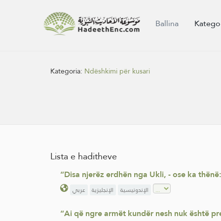
Ballina
Katego
Kategoria:
Ndëshkimi për kusari
Lista e haditheve
“Disa njerëz erdhën nga Ukli, - ose ka thënë
الإندونيسية
الإنجليزية
عربي
“Ai që ngre armët kundër nesh nuk është pre