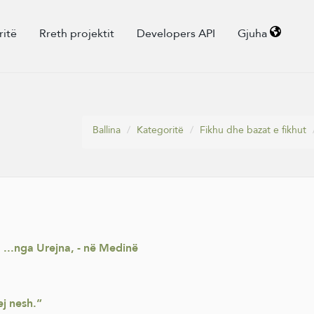
ritë
Rreth projektit
Developers API
Gjuha
Ballina
Kategoritë
Fikhu dhe bazat e fikhut
: ...nga Urejna, - në Medinë
j nesh.”