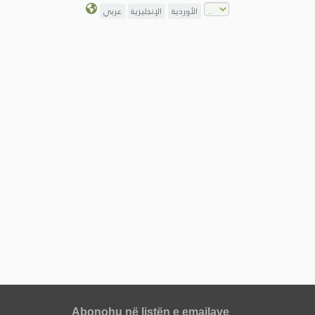
الأوردية
الإنجليزية
عربي
Abonohu në listën e emailave