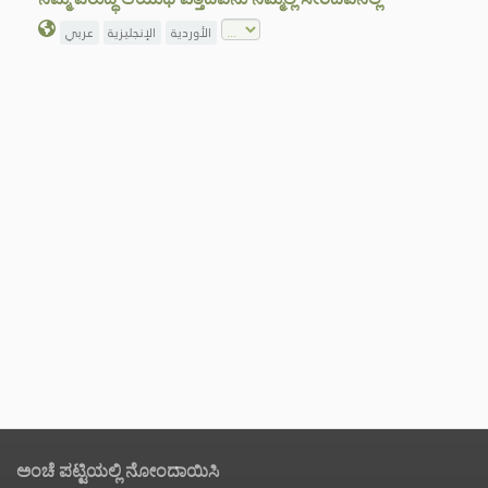
الأوردية
الإنجليزية
عربي
ಅಂಚೆ ಪಟ್ಟಿಯಲ್ಲಿ ನೋಂದಾಯಿಸಿ