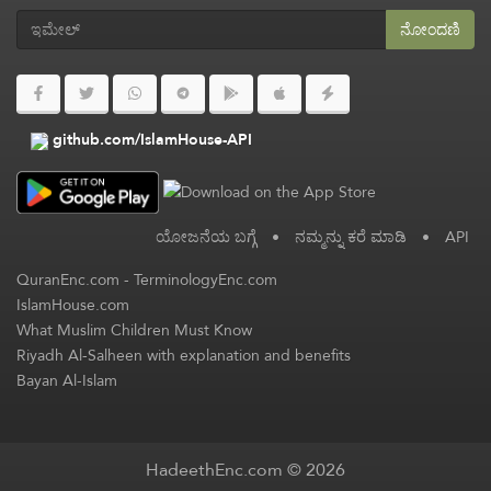
ನೋಂದಣಿ
github.com/IslamHouse-API
ಯೋಜನೆಯ ಬಗ್ಗೆ
•
ನಮ್ಮನ್ನು ಕರೆ ಮಾಡಿ
•
API
QuranEnc.com
-
TerminologyEnc.com
IslamHouse.com
What Muslim Children Must Know
Riyadh Al-Salheen with explanation and benefits
Bayan Al-Islam
HadeethEnc.com © 2026