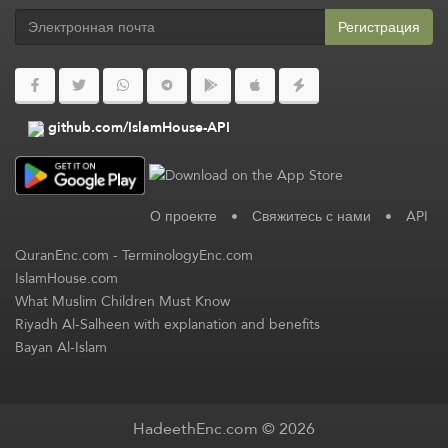
Регистрация
github.com/IslamHouse-API
О проекте
•
Свяжитесь с нами
•
API
QuranEnc.com
-
TerminologyEnc.com
IslamHouse.com
What Muslim Children Must Know
Riyadh Al-Salheen with explanation and benefits
Bayan Al-Islam
HadeethEnc.com © 2026